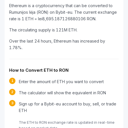
Ethereum is a cryptocurrency that can be converted to
Rumunijos lėja (RON) on Bybit-eu. The current exchange
rate is 1 ETH = lei8,695.187126880106 RON.
The circulating supply is 121M ETH.
Over the last 24 hours, Ethereum has increased by
1.78%.
How to Convert ETH to RON
1
Enter the amount of ETH you want to convert
2
The calculator will show the equivalent in RON
3
Sign up for a Bybit-eu account to buy, sell, or trade
ETH
The ETH to RON exchange rate is updated in real-time