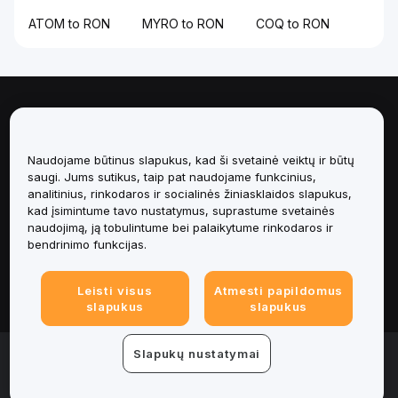
ATOM to RON
MYRO to RON
COQ to RON
Apie
Paslaugos
Naudojame būtinus slapukus, kad ši svetainė veiktų ir būtų
saugi. Jums sutikus, taip pat naudojame funkcinius,
analitinius, rinkodaros ir socialinės žiniasklaidos slapukus,
Pagalba
kad įsimintume tavo nustatymus, suprastume svetainės
naudojimą, ją tobulintume bei palaikytume rinkodaros ir
Produktai
bendrinimo funkcijas.
Teisinė informacija
Leisti visus
Atmesti papildomus
slapukus
slapukus
© 2025-2026 Bybit.eu. All rights reserved.
Slapukų nustatymai
Paslaugų teikimo sąlygos
|
Privatumo sąlygos
|
Imprint
(Impressum)
|
Slapukų nuostatų centras