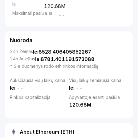
la
120.68M
Maksimali pasiūla
--
Nuoroda
24h Žemas
lei
8528.406405852267
24h Aukštas
lei
8781.401191573088
* Šie duomenys rodo eth rinkos informaciją
Aukščiausia visų laikų kaina
Visų laikų žemiausia kaina
lei
--
lei
--
Rinkos kapitalizacija
Apyvartoje esanti pasiūla
--
120.68M
About Ethereum (ETH)