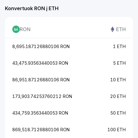
Konvertuok RON į ETH
RON
ETH
8,695.187126880106 RON
1 ETH
43,475.93563440053 RON
5 ETH
86,951.87126880106 RON
10 ETH
173,903.74253760212 RON
20 ETH
434,759.3563440053 RON
50 ETH
869,518.7126880106 RON
100 ETH