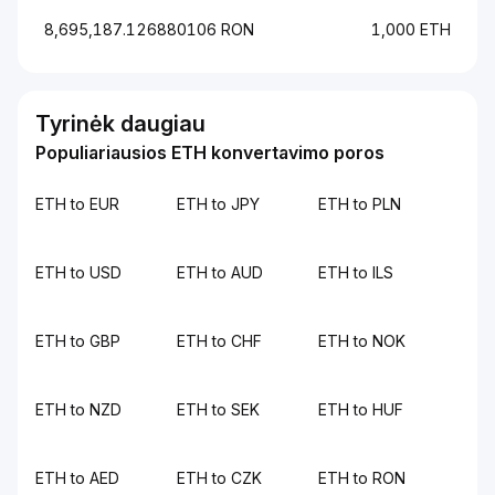
8,695,187.126880106 RON
1,000 ETH
Tyrinėk daugiau
Populiariausios ETH konvertavimo poros
ETH to EUR
ETH to JPY
ETH to PLN
ETH to USD
ETH to AUD
ETH to ILS
ETH to GBP
ETH to CHF
ETH to NOK
ETH to NZD
ETH to SEK
ETH to HUF
ETH to AED
ETH to CZK
ETH to RON