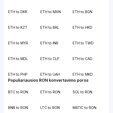
ETH to DKK
ETH to MXN
ETH to BGN
ETH to KZT
ETH to BRL
ETH to HKD
ETH to MYR
ETH to INR
ETH to TWD
ETH to MDL
ETH to CLP
ETH to CAD
ETH to PHP
ETH to UAH
ETH to MKD
Populiariausios RON konvertavimo poros
BTC to RON
ETH to RON
SOL to RON
BNB to RON
LTC to RON
MATIC to RON