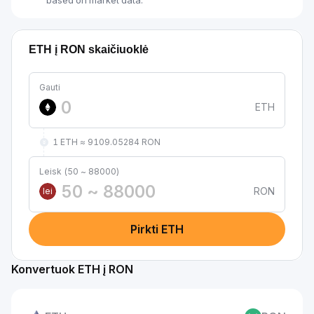
based on market data.
ETH į RON skaičiuoklė
Gauti
ETH
1 ETH ≈ 9109.05284 RON
Leisk (50 ~ 88000)
RON
lei
Pirkti ETH
Konvertuok ETH į RON