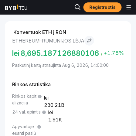
Registruotis
Rinkos
Ethereum kaina ETH
Ethereum to Rumunijos lėja
Konvertuok ETH į RON
ETHEREUM–RUMUNIJOS LĖJA
lei
8,695.187126880106
+1.78%
Paskutinį kartą atnaujinta Aug 6, 2026, 14:00:00
Rinkos statistika
Rinkos kapit
alizacija
230.21B
24 val. apimtis
1.91K
Apyvartoje
esanti pasiū