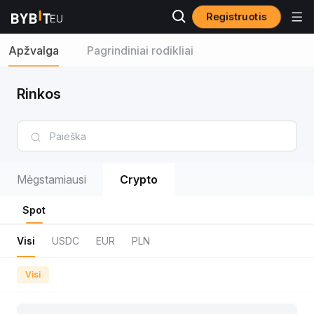
Registruotis
Apžvalga
Pagrindiniai rodikliai
Rinkos
Mėgstamiausi
Crypto
Spot
Visi
USDC
EUR
PLN
Visi