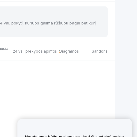
24 val. pokytį, kuriuos galima rūšiuoti pagal bet kurį
ausia
24 val. prekybos apimtis
Diagramos
Sandoris
Naudojame būtinus slapukus, kad ši svetainė veiktų