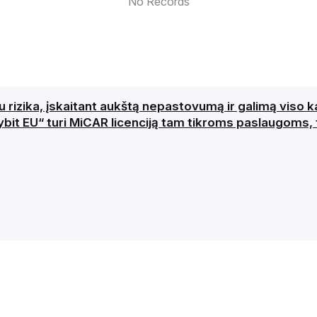
No Records
su rizika, įskaitant aukštą nepastovumą ir galimą viso 
it EU“ turi MiCAR licenciją tam tikroms paslaugoms, t