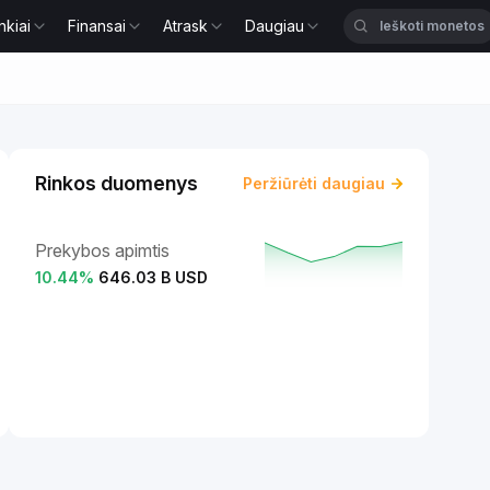
nkiai
Finansai
Atrask
Daugiau
Rinkos duomenys
Peržiūrėti daugiau
Prekybos apimtis
10.44
%
646.03 B USD