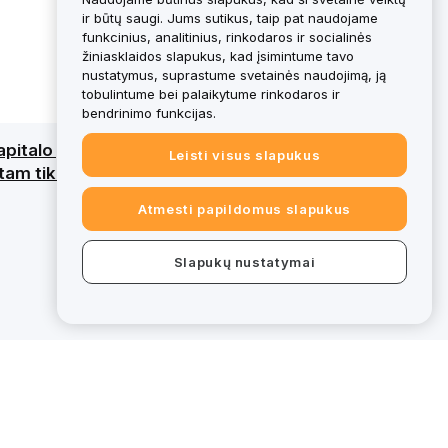
ir būtų saugi. Jums sutikus, taip pat naudojame
funkcinius, analitinius, rinkodaros ir socialinės
žiniasklaidos slapukus, kad įsimintume tavo
nustatymus, suprastume svetainės naudojimą, ją
tobulintume bei palaikytume rinkodaros ir
bendrinimo funkcijas.
kapitalo praradimą. Išsamesnę apžvalgą rasi
Leisti visus slapukus
am tikri bybit.eu pasiūlymai nepatenka į
Atmesti papildomus slapukus
Slapukų nustatymai