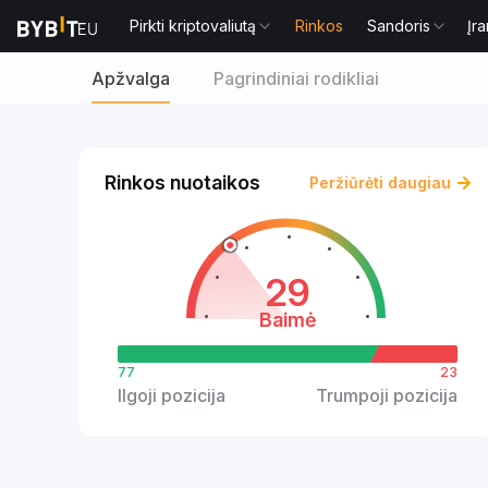
Pirkti kriptovaliutą
Rinkos
Sandoris
Įra
Apžvalga
Pagrindiniai rodikliai
Rinkos nuotaikos
Peržiūrėti daugiau
29
Baimė
77
23
Ilgoji pozicija
Trumpoji pozicija