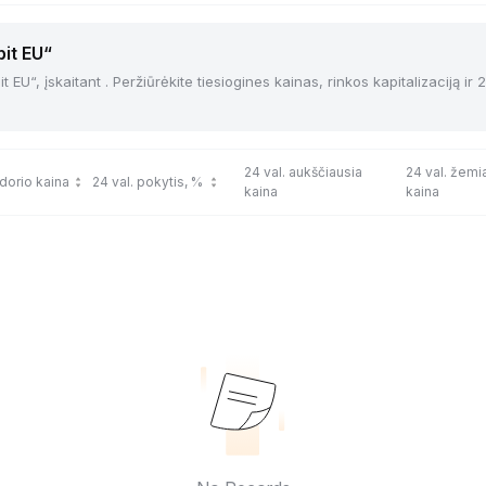
bit EU“
 EU“, įskaitant . Peržiūrėkite tiesiogines kainas, rinkos kapitalizaciją ir 
24 val. aukščiausia
24 val. žemi
dorio kaina
24 val. pokytis, %
kaina
kaina