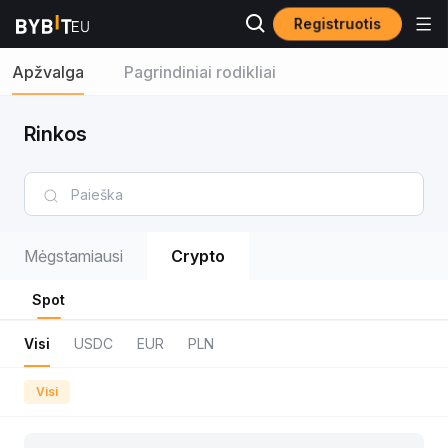
Registruotis
Apžvalga
Pagrindiniai rodikliai
Rinkos
Mėgstamiausi
Crypto
Spot
Visi
USDC
EUR
PLN
Visi