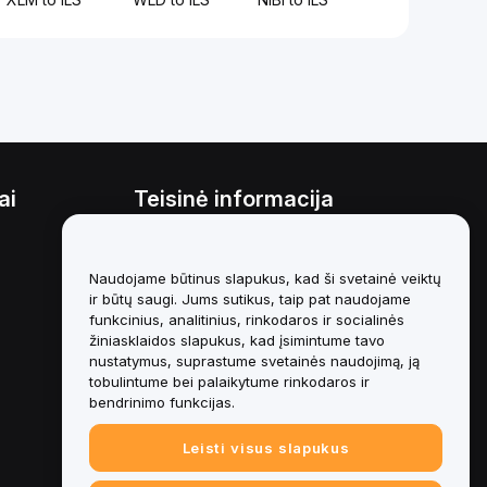
ai
Teisinė informacija
Interesų konfliktų politika
Naudojame būtinus slapukus, kad ši svetainė veiktų
Saugojimo ir administravimo
politikos santrauka
ir būtų saugi. Jums sutikus, taip pat naudojame
funkcinius, analitinius, rinkodaros ir socialinės
ESG informacija
žiniasklaidos slapukus, kad įsimintume tavo
nustatymus, suprastume svetainės naudojimą, ją
Crypto-Asset White Papers
tobulintume bei palaikytume rinkodaros ir
bendrinimo funkcijas.
Leisti visus slapukus