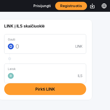
Registruotis
Prisijungti
LINK į ILS skaičiuoklė
Gauti
LINK
Leisk
ILS
₪
Pirkti LINK