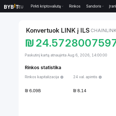
Pirkti kriptovaliutą
Rinkos
Sandoris
Įran
Rinkos
Chainlink kaina LINK
Chainlink to Izraelio 
Konvertuok LINK į ILS
CHAINLINK
₪
24.572800759
Paskutinį kartą atnaujinta Aug 6, 2026, 14:00:00
Rinkos statistika
Rinkos kapitalizacija
24 val. apimtis
6.09B
8.14