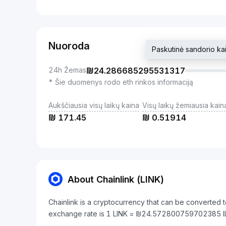
Nuoroda
Paskutinė sandorio 
24h Žemas
₪
24.286685295531317
* Šie duomenys rodo eth rinkos informaciją
Aukščiausia visų laikų kaina
Visų laikų žemiausia kain
₪
171.45
₪
0.51914
About Chainlink (LINK)
Chainlink is a cryptocurrency that can be converted to
exchange rate is 1 LINK = ₪24.572800759702385 I