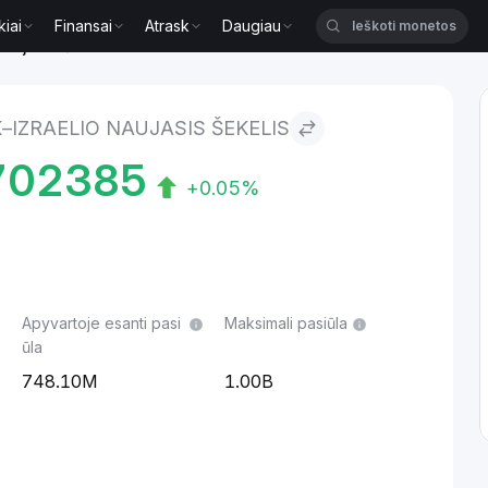
kiai
Finansai
Atrask
Daugiau
naujasis šekelis
–IZRAELIO NAUJASIS ŠEKELIS
702385
+0.05%
Apyvartoje esanti pasi
Maksimali pasiūla
ūla
748.10M
1.00B