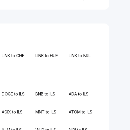
LINK to CHF
LINK to HUF
LINK to BRL
DOGE to ILS
BNB to ILS
ADA to ILS
AGIX to ILS
MNT to ILS
ATOM to ILS
XLM to ILS
WLD to ILS
NIBI to ILS