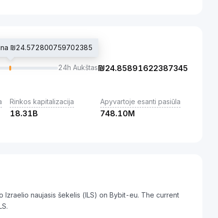
kaina ₪24.572800759702385
24h Aukštas
₪
24.85891622387345
a
Rinkos kapitalizacija
Apyvartoje esanti pasiūla
18.31B
748.10M
 Izraelio naujasis šekelis (ILS) on Bybit-eu. The current
LS.