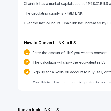
Chainlink has a market capitalization of ₪18.31B ILS
The circulating supply is 748M LINK.
Over the last 24 hours, Chainlink has increased by 0
How to Convert LINK to ILS
1
Enter the amount of LINK you want to convert
2
The calculator will show the equivalent in ILS
3
Sign up for a Bybit-eu account to buy, sell, or t
The LINK to ILS exchange rate is updated in real-t
Konvertuok LINK į ILS