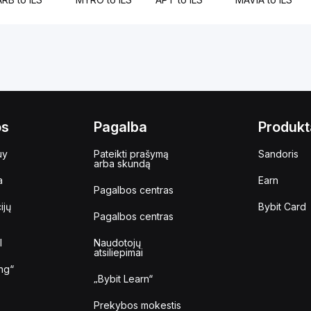
os
Pagalba
Produkt
uy
Pateikti prašymą
Sandoris
arba skundą
a
Earn
Pagalbos centras
ijų
Bybit Card
Pagalbos centras
I
Naudotojų
atsiliepimai
ng“
„Bybit Learn“
Prekybos mokestis