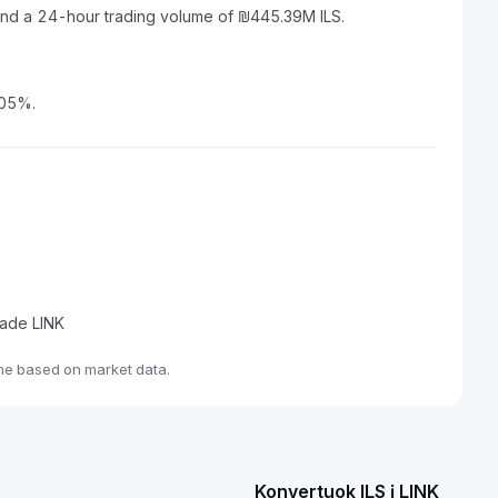
 and a 24-hour trading volume of ₪445.39M ILS.
.05%.
rade LINK
ime based on market data.
Konvertuok ILS į LINK