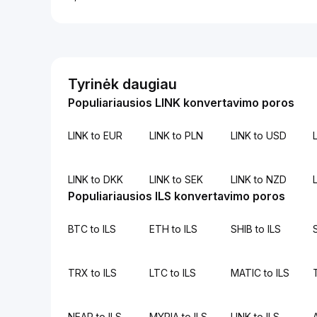
Tyrinėk daugiau
Populiariausios LINK konvertavimo poros
LINK to EUR
LINK to PLN
LINK to USD
L
LINK to DKK
LINK to SEK
LINK to NZD
Populiariausios ILS konvertavimo poros
BTC to ILS
ETH to ILS
SHIB to ILS
TRX to ILS
LTC to ILS
MATIC to ILS
NEAR to ILS
MYRIA to ILS
LINK to ILS