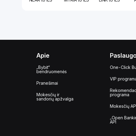
Apie
Paslaug
„Bybit“
One-Click B
bendruomenės
VIP program
Pranešimai
Rekomendac
Mokesčių ir
programa
sandorių apžvalga
Mokesčių AP
„Open Banki
API