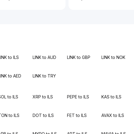
INK to ILS
LINK to AUD
LINK to GBP
LINK to NOK
LINK to AED
LINK to TRY
SOL to ILS
XRP to ILS
PEPE to ILS
KAS to ILS
TON to ILS
DOT to ILS
FET to ILS
AVAX to ILS
ARB to ILS
MYRO to ILS
APT to ILS
MAVIA to ILS