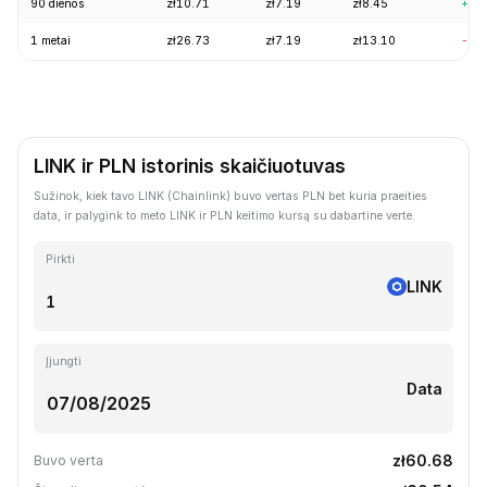
90 dienos
zł10.71
zł7.19
zł8.45
+2.
1 metai
zł26.73
zł7.19
zł13.10
-54
LINK ir PLN istorinis skaičiuotuvas
Sužinok, kiek tavo LINK (Chainlink) buvo vertas PLN bet kuria praeities
data, ir palygink to meto LINK ir PLN keitimo kursą su dabartine verte.
Pirkti
LINK
Įjungti
Data
zł60.68
Buvo verta