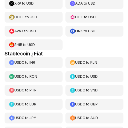
XRP
to
USD
ADA
to
USD
DOGE
to
USD
DOT
to
USD
AVAX
to
USD
LINK
to
USD
SHIB
to
USD
Stablecoin į Fiat
USDC
to
INR
USDC
to
PLN
USDC
to
RON
USDC
to
USD
USDC
to
PHP
USDC
to
VND
USDC
to
EUR
USDC
to
GBP
USDC
to
JPY
USDC
to
AUD