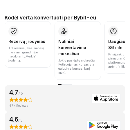
Kodėl verta konvertuoti per Bybit-eu
Rezervų įrodymas
Nuliniai
Daugiau n
konvertavimo
86 mln. n
1:1 rezervai, kas mėnesį
tikrinami grandinėje
mokesčiai
Prisijunk prie 
naudojant „Merkle“
pirmaujančių 
įrodymą.
Jokių paslėptų mokesčių.
platformų pag
Kotiruojamas kursas yra
apimtį ir likvi
galutinis kursas, kurį
moki.
4.7
/ 5
47K Reviews
4.6
/ 5