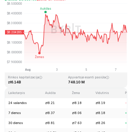
Paskutinį kartą atnaujinta: 2026-08-07, 18:15 GMT+0
Aukščiausia visų laikų kaina
Visų laikų žemiausia kaina
zł52.70
zł0.148183
Rinkos kapitalizacija
Apyvartoje esanti pasiūla
zł6.14B
748.10 M
Laikotarpis
Aukšta
Žema
Vidutinis
Pake
24 valandos
zł8.21
zł8.18
zł8.19
-0.
7 dienos
zł8.37
zł8.06
zł8.18
+0.
30 dienos
zł8.81
zł7.63
zł8.26
+7.