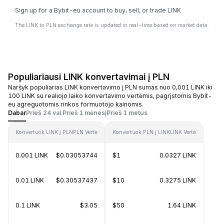
Sign up for a Bybit-eu account to buy, sell, or trade LINK
The LINK to PLN exchange rate is updated in real-time based on market data.
Populiariausi LINK konvertavimai į PLN
Naršyk populiarias LINK konvertavimo į PLN sumas nuo 0,001 LINK iki
100 LINK su realiojo laiko konvertavimo vertėmis, pagrįstomis Bybit-
eu agreguotomis rinkos formuotojo kainomis.
Dabar
Prieš 24 val.
Prieš 1 mėnesį
Prieš 1 metus
Konvertuok LINK į PLN
PLN Vertė
Konvertuok PLN į LINK
LINK Vertė
0.001 LINK
$0.03053744
$1
0.0327 LINK
0.01 LINK
$0.30537437
$10
0.3275 LINK
0.1 LINK
$3.05
$50
1.64 LINK