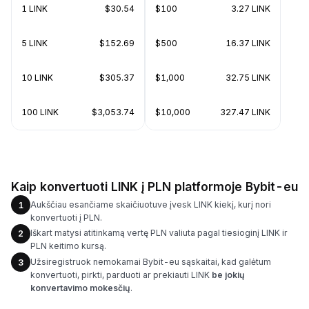
1 LINK
$30.54
$100
3.27 LINK
5 LINK
$152.69
$500
16.37 LINK
10 LINK
$305.37
$1,000
32.75 LINK
100 LINK
$3,053.74
$10,000
327.47 LINK
Kaip konvertuoti LINK į PLN platformoje Bybit-eu
Aukščiau esančiame skaičiuotuve įvesk LINK kiekį, kurį nori
1
konvertuoti į PLN.
Iškart matysi atitinkamą vertę PLN valiuta pagal tiesioginį LINK ir
2
PLN keitimo kursą.
Užsiregistruok nemokamai Bybit-eu sąskaitai, kad galėtum
3
konvertuoti, pirkti, parduoti ar prekiauti LINK
be jokių
konvertavimo mokesčių
.