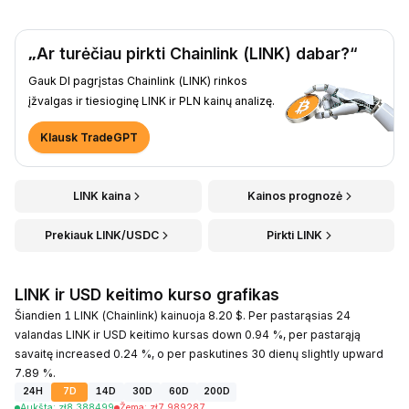
„Ar turėčiau pirkti Chainlink (LINK) dabar?“
Gauk DI pagrįstas Chainlink (LINK) rinkos
įžvalgas ir tiesioginę LINK ir PLN kainų analizę.
Klausk TradeGPT
LINK kaina
Kainos prognozė
Prekiauk LINK/USDC
Pirkti LINK
LINK ir USD keitimo kurso grafikas
Šiandien 1 LINK (Chainlink) kainuoja 8.20 $. Per pastarąsias 24
valandas LINK ir USD keitimo kursas down 0.94 %, per pastarąją
savaitę increased 0.24 %, o per paskutines 30 dienų slightly upward
7.89 %.
24H
7D
14D
30D
60D
200D
Aukšta
:
zł
8.388499
Žema
:
zł
7.989287