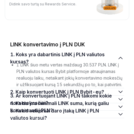
Didink savo turtą su Rewards Service.
LINK konvertavimo į PLN DUK
1. Koks yra dabartinis LINK į PLN valiutos
kursas?
1 LINK šiuo metu vertas maždaug 30.537 PLN. LINK į
PLN valiutos kursas Bybit platformoje atnaujinamas
realiuoju laiku, netaikant jokių konvertavimo mokesčių
ir užfiksuojant kursą 15 sekundžių po to, kai patvirtini.
2. Kaip konvertuoti LINK į PLN Bybit-eu?
3. Ar konvertuojant LINK į PLN taikomi kokie
nors mokesčiai?
4. Kokia yra minimali LINK suma, kurią galiu
konvertuoti į PLN?
5. Kokie veiksniai daro įtaką LINK į PLN
valiutos kursui?