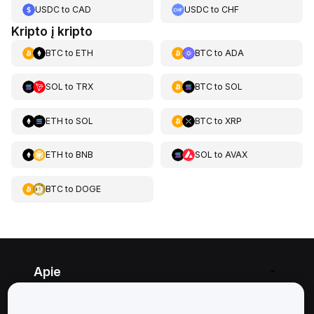
USDC
to
CAD
USDC
to
CHF
Kripto į kripto
BTC
to
ETH
BTC
to
ADA
SOL
to
TRX
BTC
to
SOL
ETH
to
SOL
BTC
to
XRP
ETH
to
BNB
SOL
to
AVAX
BTC
to
DOGE
Apie
Paslaugos