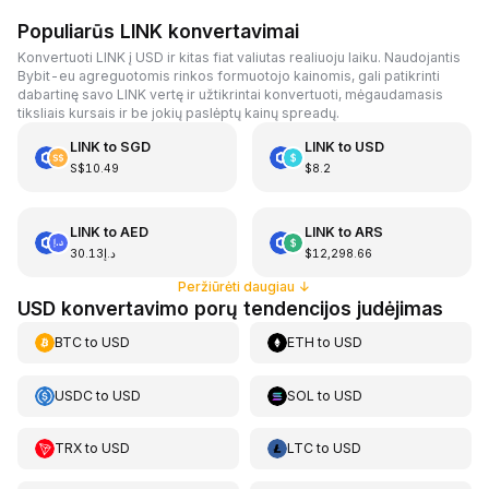
Populiarūs LINK konvertavimai
Konvertuoti LINK į USD ir kitas fiat valiutas realiuoju laiku. Naudojantis
Bybit-eu agreguotomis rinkos formuotojo kainomis, gali patikrinti
dabartinę savo LINK vertę ir užtikrintai konvertuoti, mėgaudamasis
tiksliais kursais ir be jokių paslėptų kainų spreadų.
LINK
to
SGD
LINK
to
USD
S$10.49
$8.2
LINK
to
AED
LINK
to
ARS
د.إ30.13
$12,298.66
Peržiūrėti daugiau
↓
USD konvertavimo porų tendencijos judėjimas
BTC
to
USD
ETH
to
USD
USDC
to
USD
SOL
to
USD
TRX
to
USD
LTC
to
USD