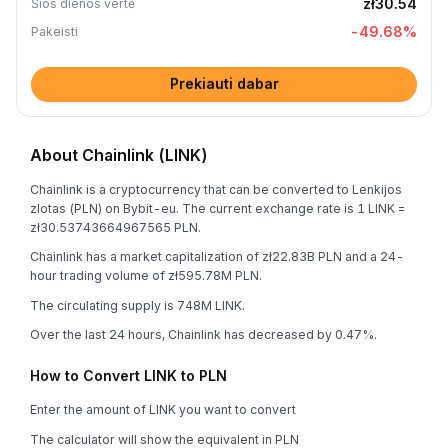
zł30.54
Šios dienos vertė
-49.68
%
Pakeisti
Prekiauti dabar
About Chainlink (LINK)
Chainlink is a cryptocurrency that can be converted to Lenkijos
zlotas (PLN) on Bybit-eu. The current exchange rate is 1 LINK =
zł30.53743664967565 PLN.
Chainlink has a market capitalization of zł22.83B PLN and a 24-
hour trading volume of zł595.78M PLN.
The circulating supply is 748M LINK.
Over the last 24 hours, Chainlink has decreased by 0.47%.
How to Convert LINK to PLN
Enter the amount of LINK you want to convert
The calculator will show the equivalent in PLN