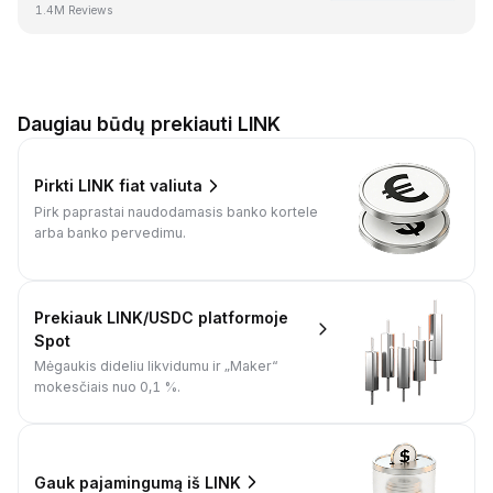
1.4M Reviews
Daugiau būdų prekiauti LINK
Pirkti LINK fiat valiuta
Pirk paprastai naudodamasis banko kortele
arba banko pervedimu.
Prekiauk LINK/USDC platformoje
Spot
Mėgaukis dideliu likvidumu ir „Maker“
mokesčiais nuo 0,1 %.
Gauk pajamingumą iš LINK