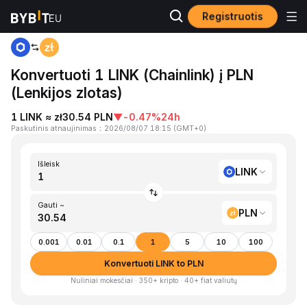
Registruotis
Pagrindinis
LINK to PLN
Konvertuoti 1 LINK (Chainlink) į PLN
(Lenkijos zlotas)
1 LINK ≈ zł30.54 PLN
▼
-0.47%
24h
Paskutinis atnaujinimas
：
2026/08/07 18:15
(
GMT+0
)
Išleisk
LINK
Gauti ~
PLN
0.001
0.01
0.1
1
5
10
100
Konvertuoti LINK to PLN
Nuliniai mokesčiai · 350+ kripto · 40+ fiat valiutų