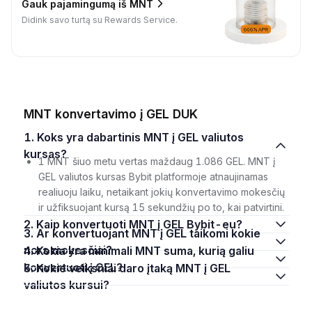
Gauk pajamingumą iš MNT
Didink savo turtą su Rewards Service.
MNT konvertavimo į GEL DUK
1. Koks yra dabartinis MNT į GEL valiutos
kursas?
1 MNT šiuo metu vertas maždaug 1.086 GEL. MNT į
GEL valiutos kursas Bybit platformoje atnaujinamas
realiuoju laiku, netaikant jokių konvertavimo mokesčių
ir užfiksuojant kursą 15 sekundžių po to, kai patvirtini.
2. Kaip konvertuoti MNT į GEL Bybit-eu?
3. Ar konvertuojant MNT į GEL taikomi kokie
nors mokesčiai?
4. Kokia yra minimali MNT suma, kurią galiu
konvertuoti į GEL?
5. Kokie veiksniai daro įtaką MNT į GEL
valiutos kursui?