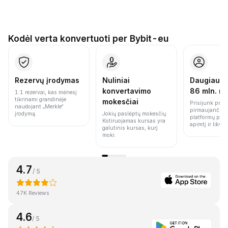
Kodėl verta konvertuoti per Bybit-eu
Rezervų įrodymas
Nuliniai
Daugiau n
konvertavimo
86 mln. n
1:1 rezervai, kas mėnesį
tikrinami grandinėje
mokesčiai
Prisijunk prie 
naudojant „Merkle“
pirmaujančių 
įrodymą.
Jokių paslėptų mokesčių.
platformų pag
Kotiruojamas kursas yra
apimtį ir likvi
galutinis kursas, kurį
moki.
4.7
/ 5
47K Reviews
4.6
/ 5