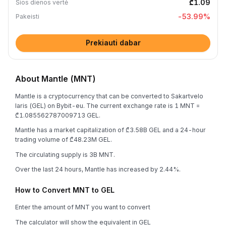
₾1.09
Šios dienos vertė
-53.99
%
Pakeisti
Prekiauti dabar
About Mantle (MNT)
Mantle is a cryptocurrency that can be converted to Sakartvelo
laris (GEL) on Bybit-eu. The current exchange rate is 1 MNT =
₾1.085562787009713 GEL.
Mantle has a market capitalization of ₾3.58B GEL and a 24-hour
trading volume of ₾48.23M GEL.
The circulating supply is 3B MNT.
Over the last 24 hours, Mantle has increased by 2.44%.
How to Convert MNT to GEL
Enter the amount of MNT you want to convert
The calculator will show the equivalent in GEL