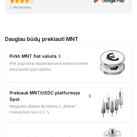
1.4M Reviews
Daugiau būdų prekiauti MNT
Pirkti MNT fiat valiuta
Pirk paprastai naudodamasis banko kortele
arba banko pervedimu.
Prekiauk MNT/USDC platformoje
Spot
Mėgaukis dideliu likvidumu ir „Maker“
mokesčiais nuo 0,1 %.