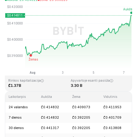
Paskutinį kartą atnaujinta: 2026-08-07, 11:59 GMT+0
Aukščiausia visų laikų kaina
Visų laikų žemiausia kaina
₾2.86
₾0.307978
Rinkos kapitalizacija
Apyvartoje esanti pasiūla
₾1.37B
3.30 B
Laikotarpis
Aukšta
Žema
Vidutinis
P
24 valandos
₾0.414832
₾0.409073
₾0.411953
+
7 dienos
₾0.414832
₾0.392205
₾0.401709
+
30 dienos
₾0.441317
₾0.392205
₾0.413808
+