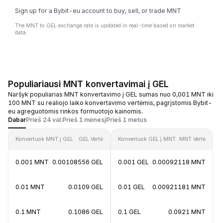
Sign up for a Bybit-eu account to buy, sell, or trade MNT
The MNT to GEL exchange rate is updated in real-time based on market
data.
Populiariausi MNT konvertavimai į GEL
Naršyk populiarias MNT konvertavimo į GEL sumas nuo 0,001 MNT iki
100 MNT su realiojo laiko konvertavimo vertėmis, pagrįstomis Bybit-
eu agreguotomis rinkos formuotojo kainomis.
Dabar
Prieš 24 val.
Prieš 1 mėnesį
Prieš 1 metus
Konvertuok MNT į GEL
GEL Vertė
Konvertuok GEL į MNT
MNT Vertė
0.001 MNT
0.00108556 GEL
0.001 GEL
0.00092118 MNT
0.01 MNT
0.0109 GEL
0.01 GEL
0.00921181 MNT
0.1 MNT
0.1086 GEL
0.1 GEL
0.0921 MNT