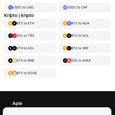
USDC
to
CAD
USDC
to
CHF
Kripto į kripto
BTC
to
ETH
BTC
to
ADA
SOL
to
TRX
BTC
to
SOL
ETH
to
SOL
BTC
to
XRP
ETH
to
BNB
SOL
to
AVAX
BTC
to
DOGE
Apie