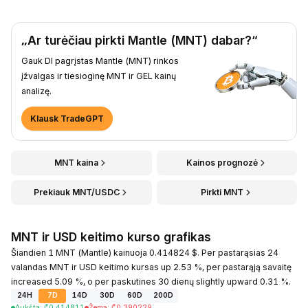
„Ar turėčiau pirkti Mantle (MNT) dabar?“
Gauk DI pagrįstas Mantle (MNT) rinkos
įžvalgas ir tiesioginę MNT ir GEL kainų
analizę.
Klausk TradeGPT
MNT kaina
Kainos prognozė
Prekiauk MNT/USDC
Pirkti MNT
MNT ir USD keitimo kurso grafikas
Šiandien 1 MNT (Mantle) kainuoja 0.414824 $. Per pastarąsias 24
valandas MNT ir USD keitimo kursas up 2.53 %, per pastarąją savaitę
increased 5.09 %, o per paskutines 30 dienų slightly upward 0.31 %.
24H
7D
14D
30D
60D
200D
Aukšta
:
₾
0.414811
Žema
:
₾
0.390229