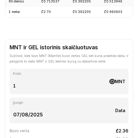
90 dienos
₾0.713537
₾0.392205
₾0.513946
-
1 metai
₾2.70
₾0.392205
₾0.960603
-
MNT ir GEL istorinis skaičiuotuvas
Sužinok, kiek tavo MNT (Mantle) buvo vertas GEL bet kuria praeities data, ir
palygink to meto MNT ir GEL keitimo kursą su dabartine verte.
Pirkti
MNT
Įjungti
Data
₾2.36
Buvo verta