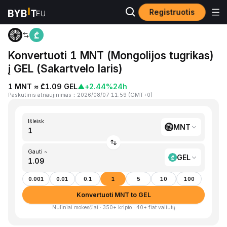
Registruotis
Pagrindinis
MNT to GEL
Konvertuoti 1 MNT (Mongolijos tugrikas)
į GEL (Sakartvelo laris)
1 MNT ≈ ₾1.09 GEL
▲
+2.44%
24h
Paskutinis atnaujinimas
：
2026/08/07 11:59
(
GMT+0
)
Išleisk
MNT
Gauti ~
GEL
0.001
0.01
0.1
1
5
10
100
Konvertuoti MNT to GEL
Nuliniai mokesčiai · 350+ kripto · 40+ fiat valiutų