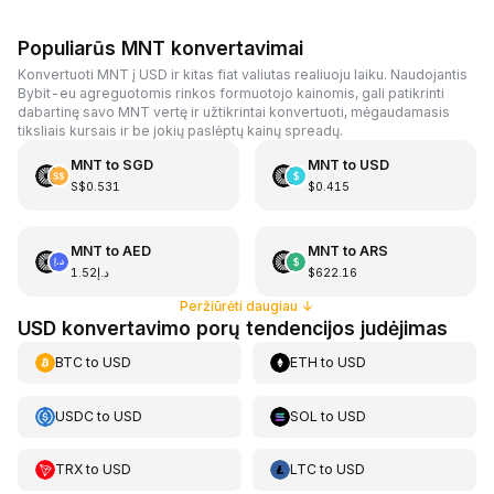
Populiarūs MNT konvertavimai
Konvertuoti MNT į USD ir kitas fiat valiutas realiuoju laiku. Naudojantis
Bybit-eu agreguotomis rinkos formuotojo kainomis, gali patikrinti
dabartinę savo MNT vertę ir užtikrintai konvertuoti, mėgaudamasis
tiksliais kursais ir be jokių paslėptų kainų spreadų.
MNT
to
SGD
MNT
to
USD
S$0.531
$0.415
MNT
to
AED
MNT
to
ARS
د.إ1.52
$622.16
Peržiūrėti daugiau
↓
USD konvertavimo porų tendencijos judėjimas
BTC
to
USD
ETH
to
USD
USDC
to
USD
SOL
to
USD
TRX
to
USD
LTC
to
USD