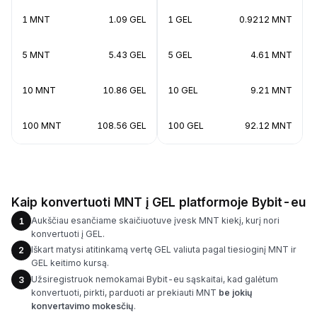
1 MNT
1.09 GEL
1 GEL
0.9212 MNT
5 MNT
5.43 GEL
5 GEL
4.61 MNT
10 MNT
10.86 GEL
10 GEL
9.21 MNT
100 MNT
108.56 GEL
100 GEL
92.12 MNT
Kaip konvertuoti MNT į GEL platformoje Bybit-eu
Aukščiau esančiame skaičiuotuve įvesk MNT kiekį, kurį nori
1
konvertuoti į GEL.
Iškart matysi atitinkamą vertę GEL valiuta pagal tiesioginį MNT ir
2
GEL keitimo kursą.
Užsiregistruok nemokamai Bybit-eu sąskaitai, kad galėtum
3
konvertuoti, pirkti, parduoti ar prekiauti MNT
be jokių
konvertavimo mokesčių
.