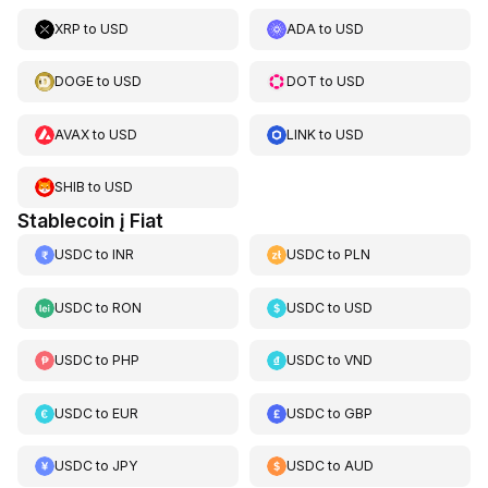
XRP
to
USD
ADA
to
USD
DOGE
to
USD
DOT
to
USD
AVAX
to
USD
LINK
to
USD
SHIB
to
USD
Stablecoin į Fiat
USDC
to
INR
USDC
to
PLN
USDC
to
RON
USDC
to
USD
USDC
to
PHP
USDC
to
VND
USDC
to
EUR
USDC
to
GBP
USDC
to
JPY
USDC
to
AUD