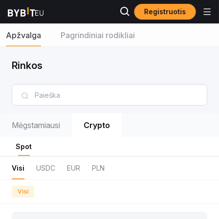
Registruotis
Apžvalga
Pagrindiniai rodikliai
Rinkos
Mėgstamiausi
Crypto
Spot
Visi
USDC
EUR
PLN
Visi