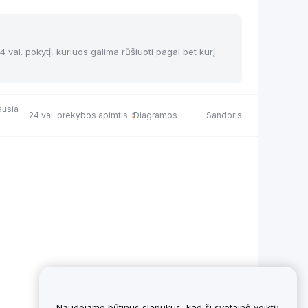
24 val. pokytį, kuriuos galima rūšiuoti pagal bet kurį
ausia
24 val. prekybos apimtis
Diagramos
Sandoris
Naudojame būtinus slapukus, kad ši svetainė veiktų