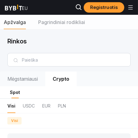
Registruotis
Apžvalga
Pagrindiniai rodikliai
Rinkos
Mėgstamiausi
Crypto
Spot
Visi
USDC
EUR
PLN
Visi