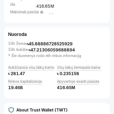
ūla
416.65M
Maksimali pasiūla
--
Nuoroda
24h Žemas
৳
45.88886728525929
24h Aukštas
৳
47.21306059688894
* Šie duomenys rodo eth rinkos informaciją
Aukščiausia visų laikų kaina
Visų laikų žemiausia kaina
৳
281.47
৳
0.235158
Rinkos kapitalizacija
Apyvartoje esanti pasiūla
19.46B
416.65M
About Trust Wallet (TWT)