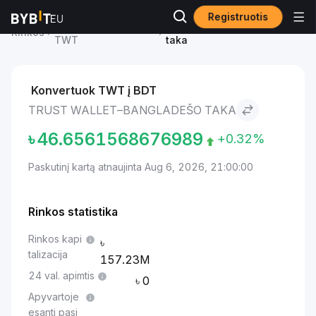
Registruotis
Trust Wallet kaina
Trust Wallet to Bangladešo
Rinkos
TWT
taka
Konvertuok TWT į BDT
TRUST WALLET–BANGLADEŠO TAKA
৳
46.6561568676989
+0.32%
Paskutinį kartą atnaujinta Aug 6, 2026, 21:00:00
Rinkos statistika
Rinkos kapi
talizacija
157.23M
24 val. apimtis
0
Apyvartoje
esanti pasi