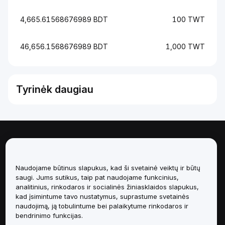
4,665.61568676989 BDT
100 TWT
46,656.1568676989 BDT
1,000 TWT
Tyrinėk daugiau
Apie
Paslaugos
Naudojame būtinus slapukus, kad ši svetainė veiktų ir būtų
saugi. Jums sutikus, taip pat naudojame funkcinius,
analitinius, rinkodaros ir socialinės žiniasklaidos slapukus,
Pagalba
kad įsimintume tavo nustatymus, suprastume svetainės
naudojimą, ją tobulintume bei palaikytume rinkodaros ir
Produktai
bendrinimo funkcijas.