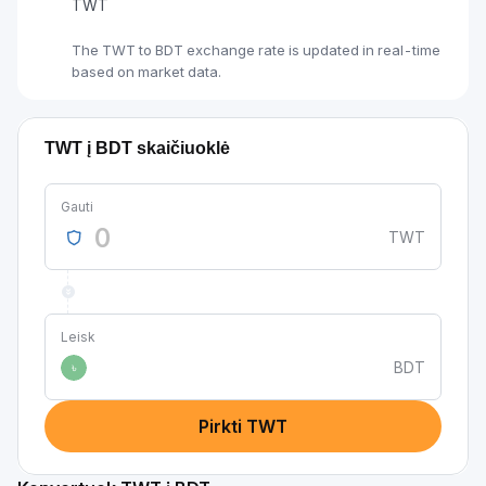
TWT
The TWT to BDT exchange rate is updated in real-time
based on market data.
TWT į BDT skaičiuoklė
Gauti
TWT
Leisk
BDT
৳
Pirkti TWT