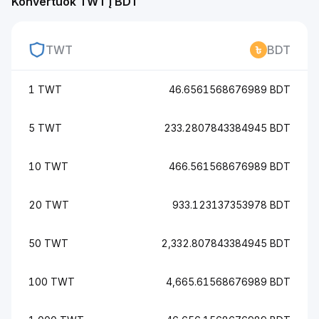
Konvertuok TWT į BDT
TWT
BDT
1 TWT
46.6561568676989 BDT
5 TWT
233.2807843384945 BDT
10 TWT
466.561568676989 BDT
20 TWT
933.123137353978 BDT
50 TWT
2,332.807843384945 BDT
100 TWT
4,665.61568676989 BDT