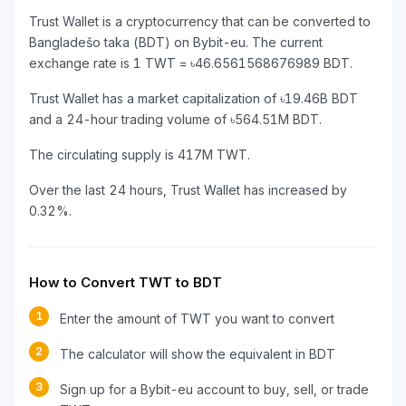
Trust Wallet is a cryptocurrency that can be converted to
Bangladešo taka (BDT) on Bybit-eu. The current
exchange rate is 1 TWT = ৳46.6561568676989 BDT.
Trust Wallet has a market capitalization of ৳19.46B BDT
and a 24-hour trading volume of ৳564.51M BDT.
The circulating supply is 417M TWT.
Over the last 24 hours, Trust Wallet has increased by
0.32%.
How to Convert TWT to BDT
1
Enter the amount of TWT you want to convert
2
The calculator will show the equivalent in BDT
3
Sign up for a Bybit-eu account to buy, sell, or trade