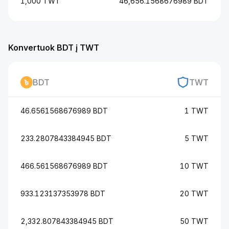
1,000 TWT
46,656.1568676989 BDT
Konvertuok BDT į TWT
BDT
TWT
46.6561568676989 BDT
1 TWT
233.2807843384945 BDT
5 TWT
466.561568676989 BDT
10 TWT
933.123137353978 BDT
20 TWT
2,332.807843384945 BDT
50 TWT