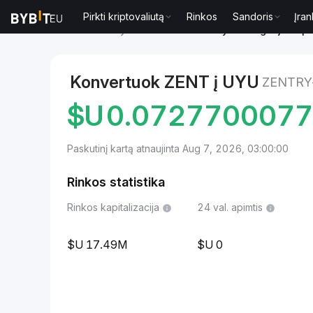
Pirkti kriptovaliutą
Rinkos
Sandoris
Įran
Rinkos
Zentry kaina ZENT
Zentry to Urugvajaus p
Konvertuok ZENT į UYU
ZENTRY
$U
0.072770007
Paskutinį kartą atnaujinta Aug 7, 2026, 03:00:00
Rinkos statistika
Rinkos kapitalizacija
24 val. apimtis
17.49M
0