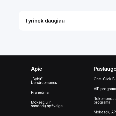
Tyrinėk daugiau
Apie
Paslaug
„Bybit“
One-Click B
bendruomenės
VIP program
Pranešimai
Rekomendac
Mokesčių ir
programa
sandorių apžvalga
Mokesčių AP