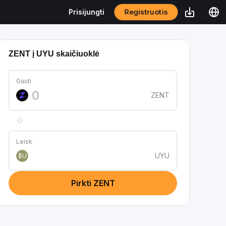
Registruotis
Prisijungti
ZENT į UYU skaičiuoklė
Gauti
ZENT
Leisk
UYU
$U
Pirkti ZENT