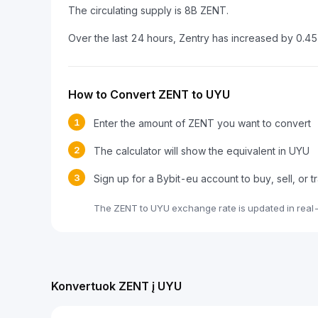
The circulating supply is 8B ZENT.
Over the last 24 hours, Zentry has increased by 0.4
How to Convert ZENT to UYU
1
Enter the amount of ZENT you want to convert
2
The calculator will show the equivalent in UYU
3
Sign up for a Bybit-eu account to buy, sell, or
The ZENT to UYU exchange rate is updated in real
Konvertuok ZENT į UYU