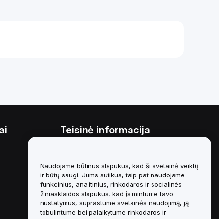
ai
Teisinė informacija
Interesų konfliktų politika
Naudojame būtinus slapukus, kad ši svetainė veiktų
Saugojimo ir administravimo
politikos santrauka
ir būtų saugi. Jums sutikus, taip pat naudojame
funkcinius, analitinius, rinkodaros ir socialinės
ESG informacija
žiniasklaidos slapukus, kad įsimintume tavo
nustatymus, suprastume svetainės naudojimą, ją
Crypto-Asset White Papers
tobulintume bei palaikytume rinkodaros ir