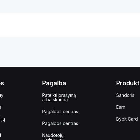
os
Pagalba
Produkt
uy
Pateikti prašymą
Sandoris
arba skundą
a
Earn
Pagalbos centras
ijų
Bybit Card
Pagalbos centras
I
Naudotojų
atsiliepimai