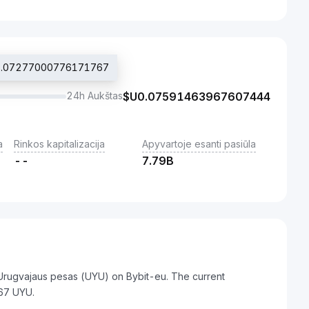
$U0.07277000776171767
24h Aukštas
$U
0.07591463967607444
a
Rinkos kapitalizacija
Apyvartoje esanti pasiūla
--
7.79B
 Urugvajaus pesas (UYU) on Bybit-eu. The current
67 UYU.