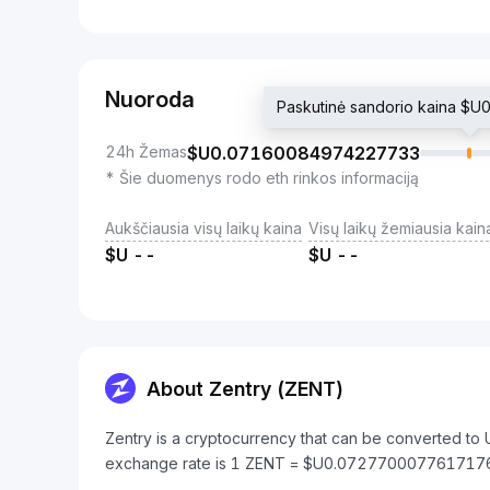
Nuoroda
Paskutinė sandorio kaina 
24h Žemas
$U
0.07160084974227733
* Šie duomenys rodo eth rinkos informaciją
Aukščiausia visų laikų kaina
Visų laikų žemiausia kain
$U
--
$U
--
About Zentry (ZENT)
Zentry is a cryptocurrency that can be converted to
exchange rate is 1 ZENT = $U0.072770007761717