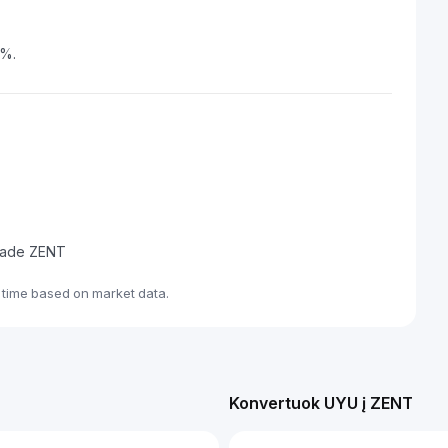
5%.
 trade ZENT
-time based on market data.
Konvertuok UYU į ZENT