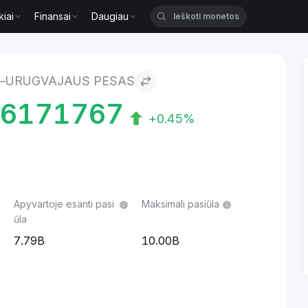
kiai
Finansai
Daugiau
esas
–URUGVAJAUS PESAS
76171767
+0.45%
Apyvartoje esanti pasi
Maksimali pasiūla
ūla
7.79B
10.00B