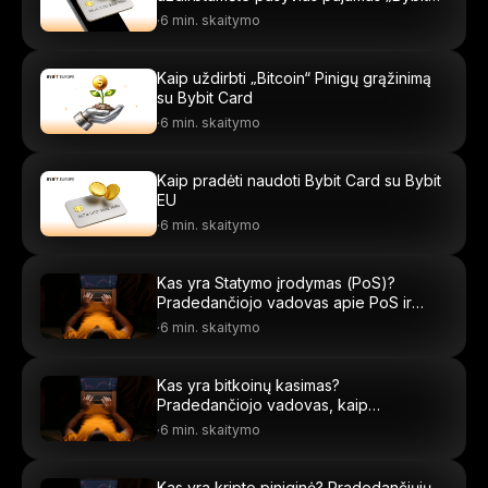
EU“
·
6 min. skaitymo
Kaip uždirbti „Bitcoin“ Pinigų grąžinimą
su Bybit Card
·
6 min. skaitymo
Kaip pradėti naudoti Bybit Card su Bybit
EU
·
6 min. skaitymo
Kas yra Statymo įrodymas (PoS)?
Pradedančiojo vadovas apie PoS ir
validuotojus
·
6 min. skaitymo
Kas yra bitkoinų kasimas?
Pradedančiojo vadovas, kaip
sukuriamas BTC
·
6 min. skaitymo
Kas yra kripto piniginė? Pradedančiųjų