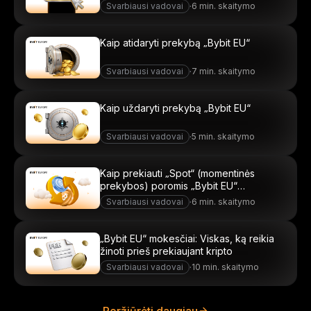
Svarbiausi vadovai
·
6 min. skaitymo
Kaip atidaryti prekybą „Bybit EU“
Svarbiausi vadovai
·
7 min. skaitymo
Kaip uždaryti prekybą „Bybit EU“
Svarbiausi vadovai
·
5 min. skaitymo
Kaip prekiauti „Spot“ (momentinės
prekybos) poromis „Bybit EU“
platformoje
Svarbiausi vadovai
·
6 min. skaitymo
„Bybit EU“ mokesčiai: Viskas, ką reikia
žinoti prieš prekiaujant kripto
Svarbiausi vadovai
·
10 min. skaitymo