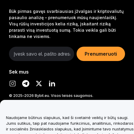
Būk pirmas gavęs svarbiausias įžvalgas ir kriptovaliutų
pasaulio analizę – prenumeruok mūsų naujienlaiškį.
Visų rūšių investicijos kelia riziką, įskaitant riziką
prarasti visą investuotą sumą. Tokia veikla gali būti
tinkama ne visiems.
Prenumeruoti
Sek mus
© 2025–2026 Bybit.eu. Visos teisės saugomos.
Naudojame būtinus slapukus, kad ši svetainė veiktų ir būtų saugi.
Jums sutikus, taip pat naudojame funkcinius, analitinius, rinkodaros
ir socialinės žiniasklaidos slapukus, kad įsimintume tavo nustatymus