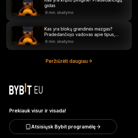
gidas
·
9 min. skaitymo
Kas yra blokų grandinės mazgas?
Pradedančiojo vadovas apie tipus,
vaidmenis ir nustatymą
·
6 min. skaitymo
Peržiūrėti daugiau
Prekiauk visur ir visada!
Atsisiųsk Bybit programėlę