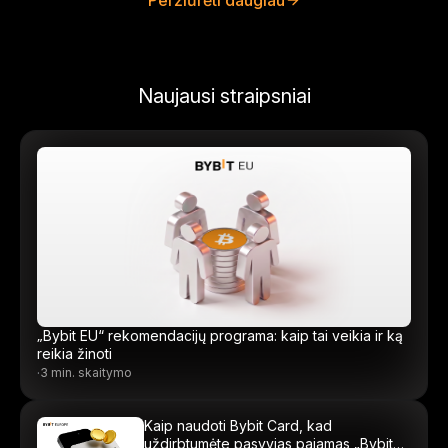
Peržiūrėti daugiau
Naujausi straipsniai
„Bybit EU“ rekomendacijų programa: kaip tai veikia ir ką
reikia žinoti
·
3 min. skaitymo
Kaip naudoti Bybit Card, kad
uždirbtumėte pasyvias pajamas „Bybit