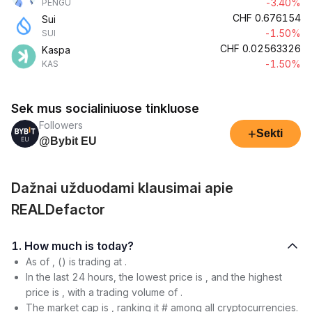
-3.40%
PENGU
CHF
0.676154
Sui
-1.50%
SUI
CHF
0.02563326
Kaspa
-1.50%
KAS
Sek mus socialiniuose tinkluose
Followers
+
Sekti
@Bybit EU
Dažnai užduodami klausimai apie
REALDefactor
1. How much is today?
As of , () is trading at .
In the last 24 hours, the lowest price is , and the highest
price is , with a trading volume of .
The market cap is , ranking it # among all cryptocurrencies.