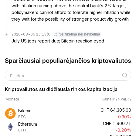
with inflation running above the central bank’s 2% target,
policymakers cannot afford to tolerate higher inflation while
they wait for the possibility of stronger productivity growth.
2026-08-06 23:13
(UTC)
Nei tikėtina nei netikėtina
July US jobs report due; Bitcoin reaction eyed
Sparčiausiai populiarėjančios kriptovaliutos
Paieška
Kriptovaliutos su didžiausia rinkos kapitalizacija
Moneta
Kaina ir 24 val. %
CHF
64,305.00
Bitcoin
-0.30%
BTC
CHF
1,900.71
Ethereum
-0.20%
ETH