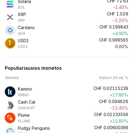
CHF
72.63
Solana
-1.40%
SOL
CHF
1.029
XRP
-2.20%
XRP
CHF
0.199843
Cardano
+4.90%
ADA
CHF
0.999565
USD1
0.00%
USD1
Populiariausios monetos
Moneta
Kaina ir 24 val. %
CHF
0.02115239
Kamino
+17.80%
KMNO
CHF
0.094626
Cash Cat
-12.40%
CASHCAT
CHF
0.01233556
Plume
+15.80%
PLUME
CHF
0.00600399
Pudgy Penguins