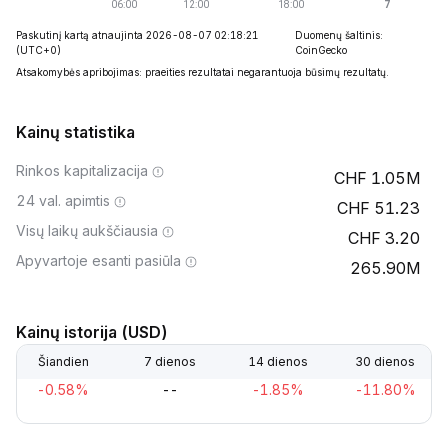
Paskutinį kartą atnaujinta 2026-08-07 02:18:21
Duomenų šaltinis:
(UTC+0)
CoinGecko
Atsakomybės apribojimas: praeities rezultatai negarantuoja būsimų rezultatų.
Kainų statistika
Rinkos kapitalizacija
1.05M
24 val. apimtis
51.23
Visų laikų aukščiausia
3.20
Apyvartoje esanti pasiūla
265.90M
Kainų istorija (USD)
Šiandien
7 dienos
14 dienos
30 dienos
-0.58%
--
-1.85%
-11.80%