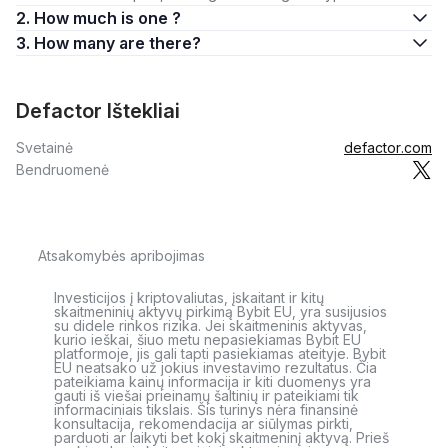
2. How much is one ?
3. How many are there?
Defactor Ištekliai
Svetainė
defactor.com
Bendruomenė
Atsakomybės apribojimas
Investicijos į kriptovaliutas, įskaitant ir kitų
skaitmeninių aktyvų pirkimą Bybit EU, yra susijusios
su didele rinkos rizika. Jei skaitmeninis aktyvas,
kurio ieškai, šiuo metu nepasiekiamas Bybit EU
platformoje, jis gali tapti pasiekiamas ateityje. Bybit
EU neatsako už jokius investavimo rezultatus. Čia
pateikiama kainų informacija ir kiti duomenys yra
gauti iš viešai prieinamų šaltinių ir pateikiami tik
informaciniais tikslais. Šis turinys nėra finansinė
konsultacija, rekomendacija ar siūlymas pirkti,
parduoti ar laikyti bet kokį skaitmeninį aktyvą. Prieš