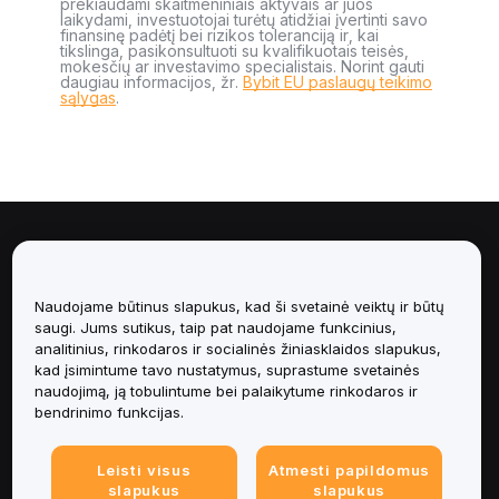
prekiaudami skaitmeniniais aktyvais ar juos
laikydami, investuotojai turėtų atidžiai įvertinti savo
finansinę padėtį bei rizikos toleranciją ir, kai
tikslinga, pasikonsultuoti su kvalifikuotais teisės,
mokesčių ar investavimo specialistais. Norint gauti
daugiau informacijos, žr.
Bybit EU paslaugų teikimo
sąlygas
.
Apie
Paslaugos
Naudojame būtinus slapukus, kad ši svetainė veiktų ir būtų
saugi. Jums sutikus, taip pat naudojame funkcinius,
analitinius, rinkodaros ir socialinės žiniasklaidos slapukus,
Pagalba
kad įsimintume tavo nustatymus, suprastume svetainės
naudojimą, ją tobulintume bei palaikytume rinkodaros ir
Produktai
bendrinimo funkcijas.
Teisinė informacija
Leisti visus
Atmesti papildomus
slapukus
slapukus