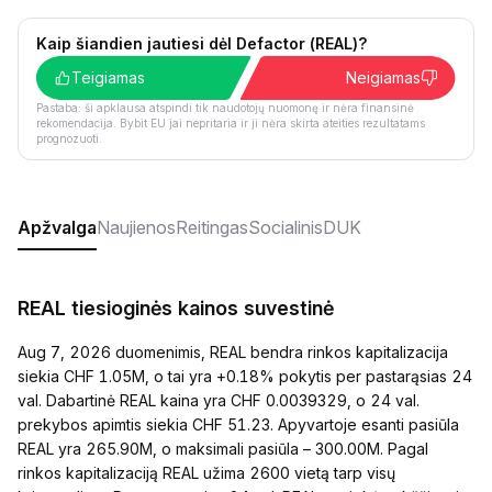
Kaip šiandien jautiesi dėl Defactor (REAL)?
Teigiamas
Neigiamas
Pastaba: ši apklausa atspindi tik naudotojų nuomonę ir nėra finansinė
rekomendacija. Bybit EU jai nepritaria ir ji nėra skirta ateities rezultatams
prognozuoti.
Apžvalga
Naujienos
Reitingas
Socialinis
DUK
REAL tiesioginės kainos suvestinė
Aug 7, 2026 duomenimis, REAL bendra rinkos kapitalizacija
siekia CHF 1.05M, o tai yra +0.18% pokytis per pastarąsias 24
val. Dabartinė REAL kaina yra CHF 0.0039329, o 24 val.
prekybos apimtis siekia CHF 51.23. Apyvartoje esanti pasiūla
REAL yra 265.90M, o maksimali pasiūla – 300.00M. Pagal
rinkos kapitalizaciją REAL užima 2600 vietą tarp visų