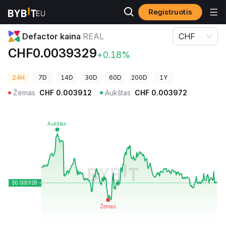
Registruotis
Kriptovaliutų kainos
Defactor kaina REAL
Defactor kaina
REAL
CHF
CHF0.0039329
+0.18%
24H
7D
14D
30D
60D
200D
1Y
Žemas
CHF
0.003912
Aukštas
CHF
0.003972