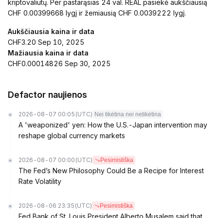
kriptovaliutų. Per pastarąsias 24 val. REAL pasiekė aukščiausią
CHF 0.00399668 lygį ir žemiausią CHF 0.0039222 lygį.
Aukščiausia kaina ir data
CHF3.20 Sep 10, 2025
Mažiausia kaina ir data
CHF0.00014826 Sep 30, 2025
Defactor naujienos
2026-08-07 00:05
(UTC)
Nei tikėtina nei netikėtina
A 'weaponized' yen: How the U.S.-Japan intervention may
reshape global currency markets
2026-08-07 00:00
(UTC)
Pesimistiška
The Fed’s New Philosophy Could Be a Recipe for Interest
Rate Volatility
2026-08-06 23:35
(UTC)
Pesimistiška
Fed Bank of St. Louis President Alberto Musalem said that