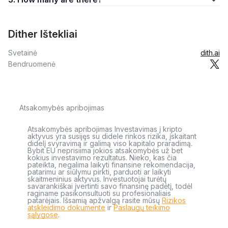
Dither Ištekliai
Svetainė
dith.ai
Bendruomenė
Atsakomybės apribojimas
Atsakomybės apribojimas Investavimas į kripto
aktyvus yra susijęs su didele rinkos rizika, įskaitant
didelį svyravimą ir galimą viso kapitalo praradimą.
Bybit EU neprisiima jokios atsakomybės už bet
kokius investavimo rezultatus. Nieko, kas čia
pateikta, negalima laikyti finansine rekomendacija,
patarimu ar siūlymu pirkti, parduoti ar laikyti
skaitmeninius aktyvus. Investuotojai turėtų
savarankiškai įvertinti savo finansinę padėtį, todėl
raginame pasikonsultuoti su profesionaliais
patarėjais. Išsamią apžvalgą rasite mūsų
Rizikos
atskleidimo dokumente
ir
Paslaugų teikimo
sąlygose
.