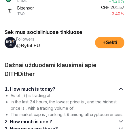
+4.20%
PUMP
CHF
201.57
Bittensor
-3.40%
TAO
Sek mus socialiniuose tinkluose
Followers
+
Sekti
@Bybit EU
Dažnai užduodami klausimai apie
DITHDither
1. How much is today?
As of , () is trading at .
In the last 24 hours, the lowest price is , and the highest
price is , with a trading volume of .
The market cap is , ranking it # among all cryptocurrencies.
2. How much is one ?
3. How many are there?