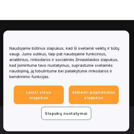
Apie
Paslaugos
Naudojame būtinus slapukus, kad ši svetainė veiktų ir būtų
saugi. Jums sutikus, taip pat naudojame funkcinius,
analitinius, rinkodaros ir socialinės žiniasklaidos slapukus,
Pagalba
kad įsimintume tavo nustatymus, suprastume svetainės
naudojimą, ją tobulintume bei palaikytume rinkodaros ir
Produktai
bendrinimo funkcijas.
Teisinė informacija
Leisti visus
Atmesti papildomus
slapukus
slapukus
© 2025-2026 Bybit.eu. All rights reserved.
Slapukų nustatymai
Paslaugų teikimo sąlygos
|
Privatumo sąlygos
|
Imprint
(Impressum)
|
Slapukų nuostatų centras