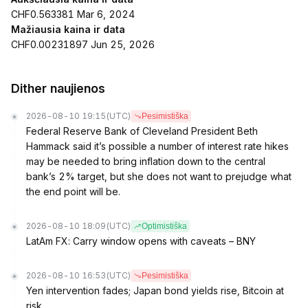
CHF0.563381 Mar 6, 2024
Mažiausia kaina ir data
CHF0.00231897 Jun 25, 2026
Dither naujienos
2026-08-10 19:15
(UTC)
Pesimistiška
Federal Reserve Bank of Cleveland President Beth
Hammack said it’s possible a number of interest rate hikes
may be needed to bring inflation down to the central
bank’s 2% target, but she does not want to prejudge what
the end point will be.
2026-08-10 18:09
(UTC)
Optimistiška
LatAm FX: Carry window opens with caveats – BNY
2026-08-10 16:53
(UTC)
Pesimistiška
Yen intervention fades; Japan bond yields rise, Bitcoin at
risk