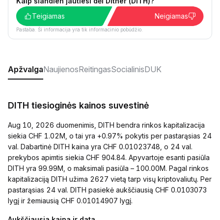
Kaip šiandien jautiesi dėl Dither (DITH)?
Teigiamas
Neigiamas
Pastaba. Ši informacija yra tik informacinio pobūdžio.
Apžvalga
Naujienos
Reitingas
Socialinis
DUK
DITH tiesioginės kainos suvestinė
Aug 10, 2026 duomenimis, DITH bendra rinkos kapitalizacija
siekia CHF 1.02M, o tai yra +0.97% pokytis per pastarąsias 24
val. Dabartinė DITH kaina yra CHF 0.01023748, o 24 val.
prekybos apimtis siekia CHF 904.84. Apyvartoje esanti pasiūla
DITH yra 99.99M, o maksimali pasiūla – 100.00M. Pagal rinkos
kapitalizaciją DITH užima 2627 vietą tarp visų kriptovaliutų. Per
pastarąsias 24 val. DITH pasiekė aukščiausią CHF 0.0103073
lygį ir žemiausią CHF 0.01014907 lygį.
Aukščiausia kaina ir data