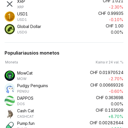
CHF
1.021
XRP
-2.30%
XRP
CHF
0.99935
USD1
-0.10%
USD1
CHF
1.00
Global Dollar
0.00%
USDG
Populiariausios monetos
Moneta
Kaina ir 24 val. %
CHF
0.01970524
MowCat
-2.70%
MOW
CHF
0.00669326
Pudgy Penguins
-0.60%
PENGU
CHF
0.363698
DAPPOS
0.00%
DOS
CHF
0.153509
Cash Cat
+8.70%
CASHCAT
CHF
0.00282644
Pump.fun