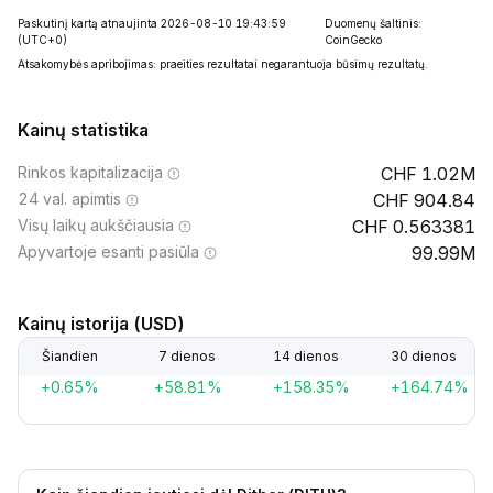
Paskutinį kartą atnaujinta 2026-08-10 19:43:59
Duomenų šaltinis:
(UTC+0)
CoinGecko
Atsakomybės apribojimas: praeities rezultatai negarantuoja būsimų rezultatų.
Kainų statistika
Rinkos kapitalizacija
1.02M
24 val. apimtis
904.84
Visų laikų aukščiausia
0.563381
Apyvartoje esanti pasiūla
99.99M
Kainų istorija (USD)
Šiandien
7 dienos
14 dienos
30 dienos
+0.65%
+58.81%
+158.35%
+164.74%