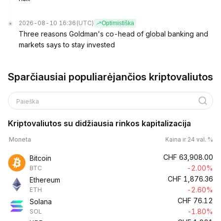
2026-08-10 16:36
(UTC)
Optimistiška
Three reasons Goldman's co-head of global banking and
markets says to stay invested
Sparčiausiai populiarėjančios kriptovaliutos
Paieška
Kriptovaliutos su didžiausia rinkos kapitalizacija
Moneta
Kaina ir 24 val. %
CHF
63,908.00
Bitcoin
-2.00%
BTC
CHF
1,876.36
Ethereum
-2.60%
ETH
CHF
76.12
Solana
-1.80%
SOL