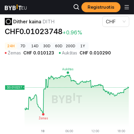
Registruotis
Kriptovaliutų kainos
Dither kaina DITH
Dither kaina
DITH
CHF
CHF0.01023748
+0.96%
24H
7D
14D
30D
60D
200D
1Y
Žemas
CHF
0.010123
Aukštas
CHF
0.010290