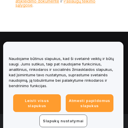
atskleidimo dokumente
ir
Paslaugų teikimo
sąlygose
.
Apie
Paslaugos
Naudojame būtinus slapukus, kad ši svetainė veiktų ir būtų
saugi. Jums sutikus, taip pat naudojame funkcinius,
analitinius, rinkodaros ir socialinės žiniasklaidos slapukus,
Pagalba
kad įsimintume tavo nustatymus, suprastume svetainės
naudojimą, ją tobulintume bei palaikytume rinkodaros ir
Produktai
bendrinimo funkcijas.
Teisinė informacija
Leisti visus
Atmesti papildomus
slapukus
slapukus
© 2025-2026 Bybit.eu. All rights reserved.
Slapukų nustatymai