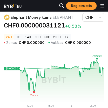
Registruotis
Kriptovaliutų kainos
Elephant Money kaina ELEPHANT
Elephant Money kaina
ELEPHANT
CHF
CHF0.000000031121
+0.58%
24H
7D
14D
30D
60D
200D
1Y
Žemas
CHF
0.000000
Aukštas
CHF
0.000000