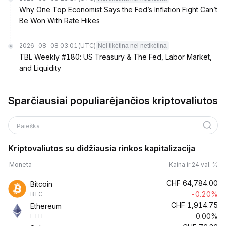
Why One Top Economist Says the Fed’s Inflation Fight Can’t
Be Won With Rate Hikes
2026-08-08 03:01
(UTC)
Nei tikėtina nei netikėtina
TBL Weekly #180: US Treasury & The Fed, Labor Market,
and Liquidity
Sparčiausiai populiarėjančios kriptovaliutos
Paieška
Kriptovaliutos su didžiausia rinkos kapitalizacija
Moneta
Kaina ir 24 val. %
CHF
64,784.00
Bitcoin
-0.20%
BTC
CHF
1,914.75
Ethereum
0.00%
ETH