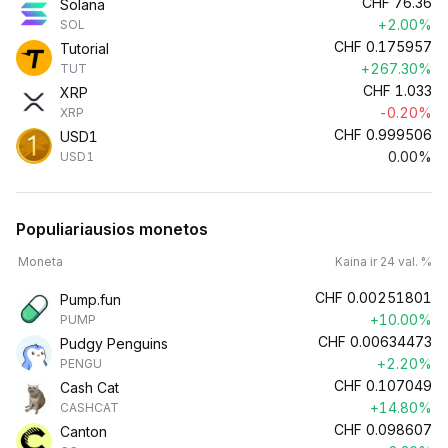
CHF
76.36
Solana
+2.00%
SOL
CHF
0.175957
Tutorial
+267.30%
TUT
CHF
1.033
XRP
-0.20%
XRP
CHF
0.999506
USD1
0.00%
USD1
Populiariausios monetos
Moneta
Kaina ir 24 val. %
CHF
0.00251801
Pump.fun
+10.00%
PUMP
CHF
0.00634473
Pudgy Penguins
+2.20%
PENGU
CHF
0.107049
Cash Cat
+14.80%
CASHCAT
CHF
0.098607
Canton