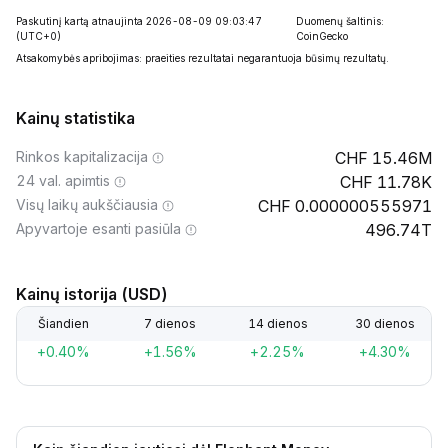
Paskutinį kartą atnaujinta 2026-08-09 09:03:47
Duomenų šaltinis:
(UTC+0)
CoinGecko
Atsakomybės apribojimas: praeities rezultatai negarantuoja būsimų rezultatų.
Kainų statistika
Rinkos kapitalizacija
15.46M
24 val. apimtis
11.78K
Visų laikų aukščiausia
0.000000555971
Apyvartoje esanti pasiūla
496.74T
Kainų istorija (USD)
Šiandien
7 dienos
14 dienos
30 dienos
+0.40%
+1.56%
+2.25%
+4.30%