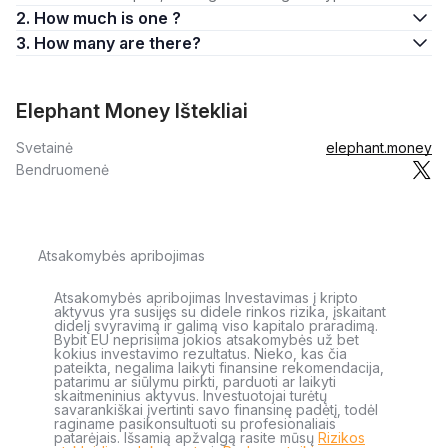
2. How much is one ?
3. How many are there?
Elephant Money Ištekliai
Svetainė
elephant.money
Bendruomenė
Atsakomybės apribojimas
Atsakomybės apribojimas Investavimas į kripto
aktyvus yra susijęs su didele rinkos rizika, įskaitant
didelį svyravimą ir galimą viso kapitalo praradimą.
Bybit EU neprisiima jokios atsakomybės už bet
kokius investavimo rezultatus. Nieko, kas čia
pateikta, negalima laikyti finansine rekomendacija,
patarimu ar siūlymu pirkti, parduoti ar laikyti
skaitmeninius aktyvus. Investuotojai turėtų
savarankiškai įvertinti savo finansinę padėtį, todėl
raginame pasikonsultuoti su profesionaliais
patarėjais. Išsamią apžvalgą rasite mūsų
Rizikos