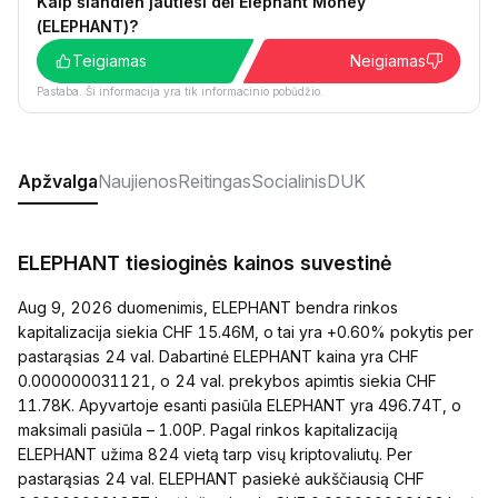
Kaip šiandien jautiesi dėl Elephant Money
(ELEPHANT)?
Teigiamas
Neigiamas
Pastaba. Ši informacija yra tik informacinio pobūdžio.
Apžvalga
Naujienos
Reitingas
Socialinis
DUK
ELEPHANT tiesioginės kainos suvestinė
Aug 9, 2026 duomenimis, ELEPHANT bendra rinkos
kapitalizacija siekia CHF 15.46M, o tai yra +0.60% pokytis per
pastarąsias 24 val. Dabartinė ELEPHANT kaina yra CHF
0.000000031121, o 24 val. prekybos apimtis siekia CHF
11.78K. Apyvartoje esanti pasiūla ELEPHANT yra 496.74T, o
maksimali pasiūla – 1.00P. Pagal rinkos kapitalizaciją
ELEPHANT užima 824 vietą tarp visų kriptovaliutų. Per
pastarąsias 24 val. ELEPHANT pasiekė aukščiausią CHF