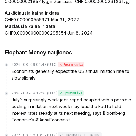
0.000000031857 lygį ir žemiausią CHF 0.000000029183 lygį.
Aukščiausia kaina ir data
CHF0.000000555971 Mar 31, 2022
Mažiausia kaina ir data
CHF0.000000000000295354 Jun 8, 2024
Elephant Money naujienos
2026-08-09 04:48
(UTC)
Pesimistiška
Economists generally expect the US annual inflation rate to
slow slightly.
2026-08-08 17:30
(UTC)
Optimistiška
July’s surprisingly weak jobs report coupled with a possible
cooling in inflation next week may lead the Fed to hold
interest rates steady at its next meeting, says Bloomberg
Economic’s @AnnaEconomist
2026-08-08 13:17
(UTC)
Nei tikėtina nei netikėtina