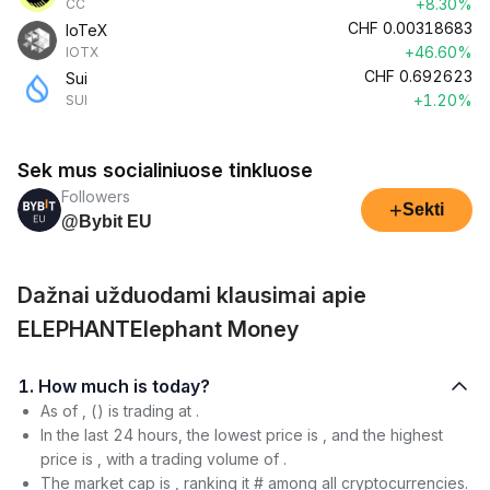
+8.30%
CC
CHF
0.00318683
IoTeX
+46.60%
IOTX
CHF
0.692623
Sui
+1.20%
SUI
Sek mus socialiniuose tinkluose
Followers
+
Sekti
@Bybit EU
Dažnai užduodami klausimai apie
ELEPHANTElephant Money
1. How much is today?
As of , () is trading at .
In the last 24 hours, the lowest price is , and the highest
price is , with a trading volume of .
The market cap is , ranking it # among all cryptocurrencies.