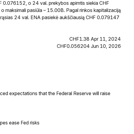
F 0.076152, o 24 val. prekybos apimtis siekia CHF
 maksimali pasiūla – 15.00B. Pagal rinkos kapitalizaciją
starąsias 24 val. ENA pasiekė aukščiausią CHF 0.079147
CHF1.38 Apr 11, 2024
CHF0.056204 Jun 10, 2026
duced expectations that the Federal Reserve will raise
pes ease Fed risks