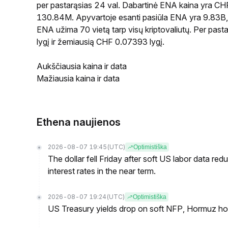
per pastarąsias 24 val. Dabartinė ENA kaina yra CH
130.84M. Apyvartoje esanti pasiūla ENA yra 9.83B, o
ENA užima 70 vietą tarp visų kriptovaliutų. Per pa
lygį ir žemiausią CHF 0.07393 lygį.
Aukščiausia kaina ir data
Mažiausia kaina ir data
Ethena naujienos
2026-08-07 19:45
(UTC)
Optimistiška
The dollar fell Friday after soft US labor data re
interest rates in the near term.
2026-08-07 19:24
(UTC)
Optimistiška
US Treasury yields drop on soft NFP, Hormuz ho