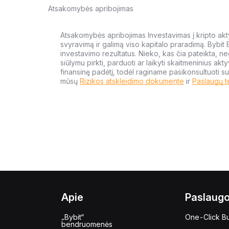
Atsakomybės apribojimas
Atsakomybės apribojimas Investavimas į kripto aktyv
svyravimą ir galimą viso kapitalo praradimą. Bybit
investavimo rezultatus. Nieko, kas čia pateikta, ne
siūlymu pirkti, parduoti ar laikyti skaitmeninius akt
finansinę padėtį, todėl raginame pasikonsultuoti su
mūsų
Rizikos atskleidimo dokumente
ir
Paslaugų t
Apie
Paslaug
„Bybit“
One-Click B
bendruomenės