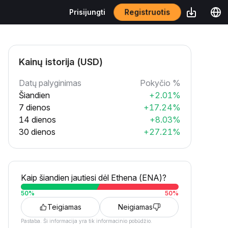
Registruotis
Prisijungti
Kainų istorija (USD)
Datų palyginimas
Pokyčio %
Šiandien
+2.01%
7 dienos
+17.24%
14 dienos
+8.03%
30 dienos
+27.21%
Kaip šiandien jautiesi dėl Ethena (ENA)?
50
%
50
%
Teigiamas
Neigiamas
Pastaba. Ši informacija yra tik informacinio pobūdžio.