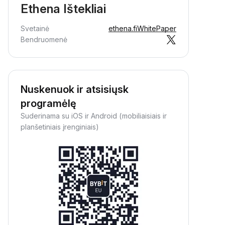
Ethena Ištekliai
Svetainė
ethena.fi
WhitePaper
Bendruomenė
Nuskenuok ir atsisiųsk
programėlę
Suderinama su iOS ir Android (mobiliaisiais ir
planšetiniais įrenginiais)