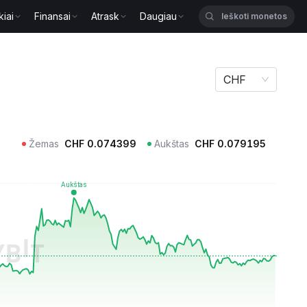
kiai
Finansai
Atrask
Daugiau
CHF
Žemas
CHF
0.074399
Aukštas
CHF
0.079195