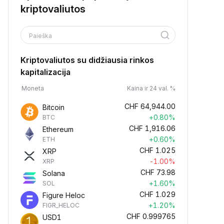
kriptovaliutos
Paieška
Kriptovaliutos su didžiausia rinkos
kapitalizacija
Moneta
Kaina ir 24 val. %
CHF
64,944.00
Bitcoin
+0.80%
BTC
CHF
1,916.06
Ethereum
+0.60%
ETH
CHF
1.025
XRP
-1.00%
XRP
CHF
73.98
Solana
+1.60%
SOL
CHF
1.029
Figure Heloc
+1.20%
FIGR_HELOC
CHF
0.999765
USD1