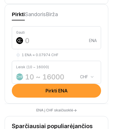
Sandoris
Birža
Pirkti
Gauti
ENA
1 ENA ≈ 0.07974 CHF
Leisk (10 ~ 16000)
CHF
CHF
Pirkti ENA
→
ENA į CHF skaičiuoklė
Sparčiausiai populiarėjančios