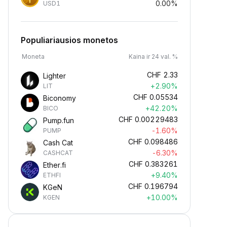
0.00%
USD1
Populiariausios monetos
Moneta
Kaina ir 24 val. %
CHF
2.33
Lighter
+2.90%
LIT
CHF
0.05534
Biconomy
+42.20%
BICO
CHF
0.00229483
Pump.fun
-1.60%
PUMP
CHF
0.098486
Cash Cat
-6.30%
CASHCAT
CHF
0.383261
Ether.fi
+9.40%
ETHFI
CHF
0.196794
KGeN
+10.00%
KGEN