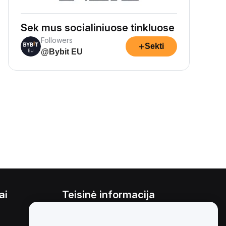
Sek mus socialiniuose tinkluose
Followers
+
Sekti
@Bybit EU
ai
Teisinė informacija
Interesų konfliktų politika