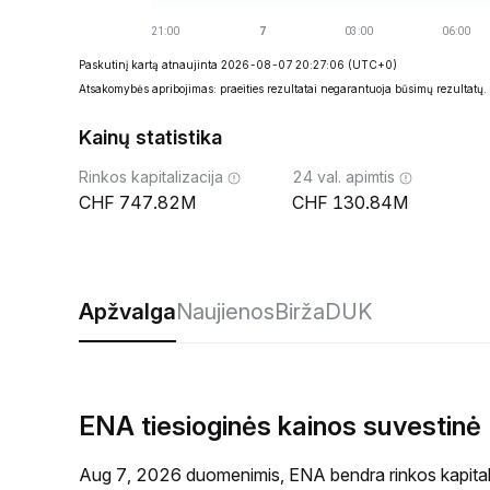
Paskutinį kartą atnaujinta 2026-08-07 20:27:06
(UTC+0)
Atsakomybės apribojimas: praeities rezultatai negarantuoja būsimų rezultatų.
Kainų statistika
Rinkos kapitalizacija
24 val. apimtis
747.82M
130.84M
Apžvalga
Naujienos
Birža
DUK
ENA tiesioginės kainos suvestinė
Aug 7, 2026 duomenimis, ENA bendra rinkos kapital