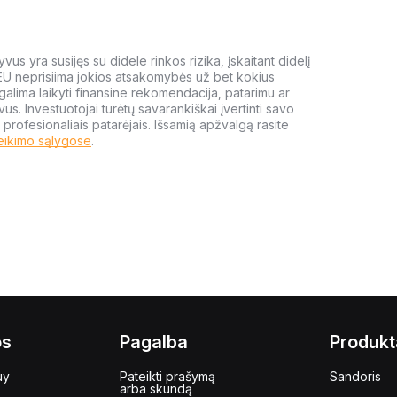
us yra susijęs su didele rinkos rizika, įskaitant didelį
 EU neprisiima jokios atsakomybės už bet kokius
galima laikyti finansine rekomendacija, patarimu ar
yvus. Investuotojai turėtų savarankiškai įvertinti savo
 profesionaliais patarėjais. Išsamią apžvalgą rasite
eikimo sąlygose
.
os
Pagalba
Produkt
uy
Pateikti prašymą
Sandoris
arba skundą