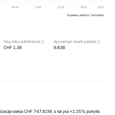
Duomenų šaltinis: CoinGecko
Visų laikų aukščiausia
Apyvartoje esanti pasiūla
1.38
9.83B
izacija siekia CHF 747.82M, o tai yra +1.35% pokytis