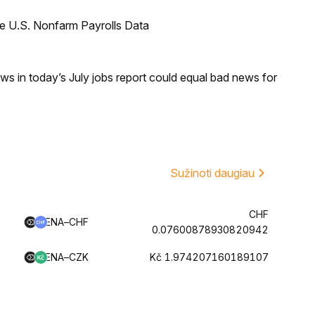
e U.S. Nonfarm Payrolls Data
s in today’s July jobs report could equal bad news for
Sužinoti daugiau
CHF
ENA–CHF
0.07600878930820942
ENA–CZK
Kč 1.974207160189107