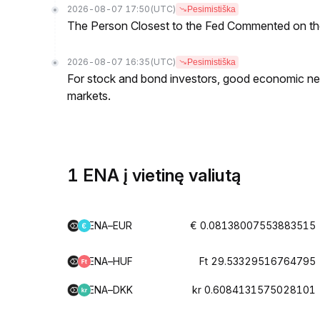
2026-08-07 17:50
(UTC)
Pesimistiška
The Person Closest to the Fed Commented on th
2026-08-07 16:35
(UTC)
Pesimistiška
For stock and bond investors, good economic new
markets.
1 ENA į vietinę valiutą
ENA–EUR
€ 0.08138007553883515
ENA–HUF
Ft 29.53329516764795
ENA–DKK
kr 0.6084131575028101