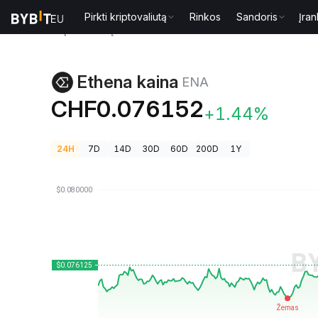
Pirkti kriptovaliutą
Rinkos
Sandoris
Įran
Kriptovaliutų kainos
Ethena kaina ENA
Ethena kaina
ENA
CHF0.076152
+1.44%
24H
7D
14D
30D
60D
200D
1Y