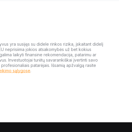
us yra susijęs su didele rinkos rizika, įskaitant didelį
 EU neprisiima jokios atsakomybės už bet kokius
galima laikyti finansine rekomendacija, patarimu ar
yvus. Investuotojai turėtų savarankiškai įvertinti savo
 profesionaliais patarėjais. Išsamią apžvalgą rasite
eikimo sąlygose
.