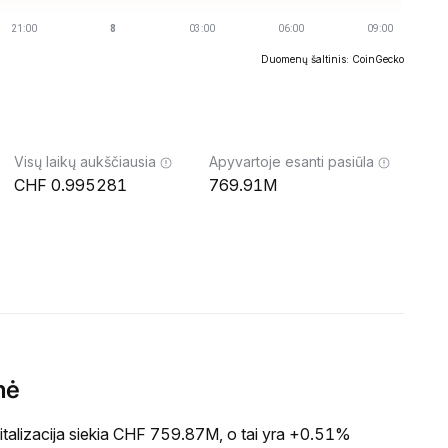
Duomenų šaltinis: CoinGecko
Visų laikų aukščiausia
Apyvartoje esanti pasiūla
0.995281
769.91M
nė
alizacija siekia CHF 759.87M, o tai yra +0.51%