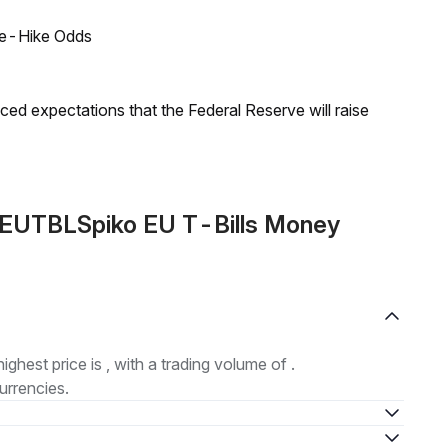
ate-Hike Odds
duced expectations that the Federal Reserve will raise
e EUTBLSpiko EU T-Bills Money
highest price is , with a trading volume of .
urrencies.