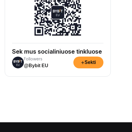
Sek mus socialiniuose tinkluose
Followers
+
Sekti
@Bybit EU