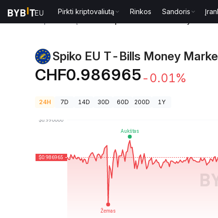
Pirkti kriptovaliutą
Rinkos
Sandoris
Įran
Kriptovaliutų kainos
Spiko EU T-Bills Money Market
Spiko EU T-Bills Money Marke
CHF0.986965
-0.01%
24H
7D
14D
30D
60D
200D
1Y