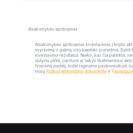
Atsakomybės apribojimas
Atsakomybės apribojimas Investavimas į kripto aktyv
svyravimą ir galimą viso kapitalo praradimą. Bybit
investavimo rezultatus. Nieko, kas čia pateikta, ne
siūlymu pirkti, parduoti ar laikyti skaitmeninius akt
finansinę padėtį, todėl raginame pasikonsultuoti su
mūsų
Rizikos atskleidimo dokumente
ir
Paslaugų t