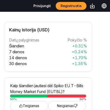
Registruotis
Prisijungti
Kainų istorija (USD)
Datų palyginimas
Pokyčio %
Šiandien
+0.31%
7 dienos
+0.24%
14 dienos
+1.70%
30 dienos
+1.35%
Kaip šiandien jautiesi dėl Spiko EU T-Bills
Money Market Fund (EUTBL)?
50
%
50
%
Teigiamas
Neigiamas