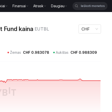
kiai
Finansai
Atrask
Daugiau
 Fund kaina EUTBL
t Fund kaina
EUTBL
CHF
Žemas
CHF
0.983078
Aukštas
CHF
0.988309