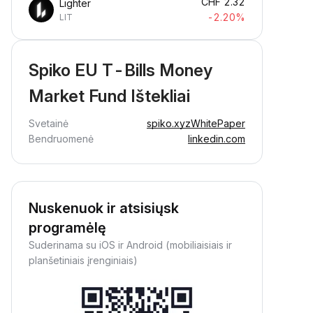
CHF
2.32
Lighter
-2.20%
LIT
Spiko EU T-Bills Money
Market Fund Ištekliai
Svetainė
spiko.xyz
WhitePaper
Bendruomenė
linkedin.com
Nuskenuok ir atsisiųsk
programėlę
Suderinama su iOS ir Android (mobiliaisiais ir
planšetiniais įrenginiais)