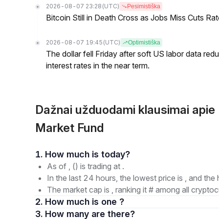
2026-08-07 23:28
(UTC)
Pesimistiška
Bitcoin Still in Death Cross as Jobs Miss Cuts R
2026-08-07 19:45
(UTC)
Optimistiška
The dollar fell Friday after soft US labor data re
interest rates in the near term.
Dažnai užduodami klausimai api
Market Fund
1. How much is today?
As of , () is trading at .
In the last 24 hours, the lowest price is , and the 
The market cap is , ranking it # among all cryptoc
2. How much is one ?
3. How many are there?