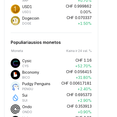
+0.70%
XRP
CHF
0.999862
USD1
0.00%
USD1
CHF
0.070337
Dogecoin
+1.50%
DOGE
Populiariausios monetos
Moneta
Kaina ir 24 val. %
CHF
1.16
Cysic
+52.70%
CYS
CHF
0.056415
Biconomy
+31.80%
BICO
CHF
0.00617181
Pudgy Penguins
+2.40%
PENGU
CHF
0.695373
Sui
+2.90%
SUI
CHF
0.353913
Ondo
+0.90%
ONDO