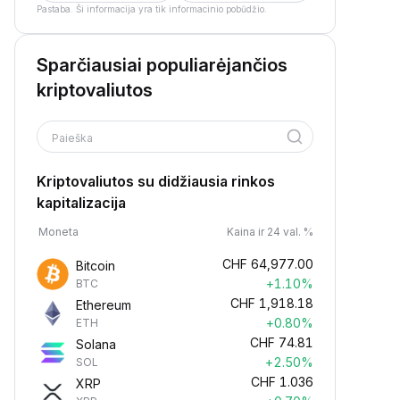
Pastaba. Ši informacija yra tik informacinio pobūdžio.
Sparčiausiai populiarėjančios
kriptovaliutos
Paieška
Kriptovaliutos su didžiausia rinkos
kapitalizacija
Moneta
Kaina ir 24 val. %
CHF
64,977.00
Bitcoin
+1.10%
BTC
CHF
1,918.18
Ethereum
+0.80%
ETH
CHF
74.81
Solana
+2.50%
SOL
CHF
1.036
XRP