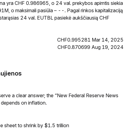
ina yra CHF 0.986965, o 24 val. prekybos apimtis siekia
, o maksimali pasiūla – --. Pagal rinkos kapitalizaciją
pastarąsias 24 val. EUTBL pasiekė aukščiausią CHF
CHF0.995281 Mar 14, 2025
CHF0.870699 Aug 19, 2024
ujienos
Reserve a clear answer; the “New Federal Reserve News
 depends on inflation.
sheet to shrink by $1.5 trillion