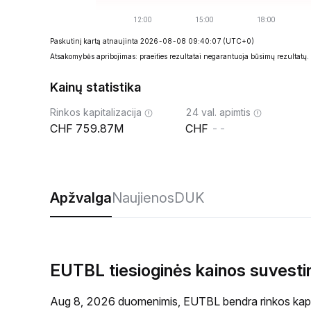
Paskutinį kartą atnaujinta 2026-08-08 09:40:07
(UTC+0)
Atsakomybės apribojimas: praeities rezultatai negarantuoja būsimų rezultatų.
Kainų statistika
Rinkos kapitalizacija
24 val. apimtis
759.87M
--
Apžvalga
Naujienos
DUK
EUTBL tiesioginės kainos suvesti
Aug 8, 2026 duomenimis, EUTBL bendra rinkos kapit