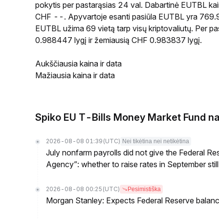
pokytis per pastarąsias 24 val. Dabartinė EUTBL ka
CHF --. Apyvartoje esanti pasiūla EUTBL yra 769.91M
EUTBL užima 69 vietą tarp visų kriptovaliutų. Per 
0.988447 lygį ir žemiausią CHF 0.983837 lygį.
Aukščiausia kaina ir data
Mažiausia kaina ir data
Spiko EU T-Bills Money Market Fund na
2026-08-08 01:39
(UTC)
Nei tikėtina nei netikėtina
July nonfarm payrolls did not give the Federal 
Agency”: whether to raise rates in September still
2026-08-08 00:25
(UTC)
Pesimistiška
Morgan Stanley: Expects Federal Reserve balance 