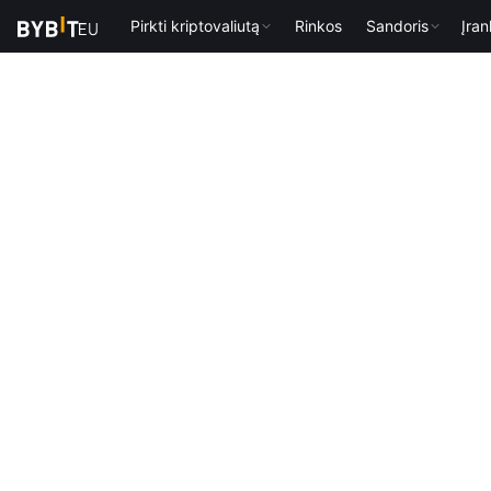
Pirkti kriptovaliutą
Rinkos
Sandoris
Įran