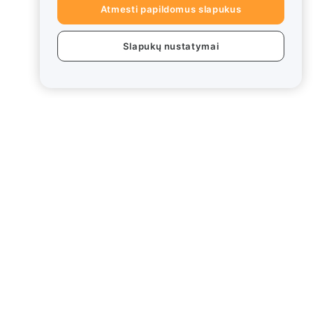
Atmesti papildomus slapukus
Slapukų nustatymai
ai
Teisinė informacija
Interesų konfliktų politika
Saugojimo ir administravimo
politikos santrauka
ESG informacija
Crypto-Asset White Papers