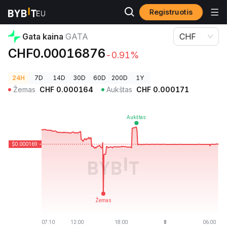
Registruotis
Kriptovaliutų kainos
Gata kaina GATA
Gata kaina
GATA
CHF
CHF0.00016876
-0.91%
24H
7D
14D
30D
60D
200D
1Y
Žemas
CHF
0.000164
Aukštas
CHF
0.000171