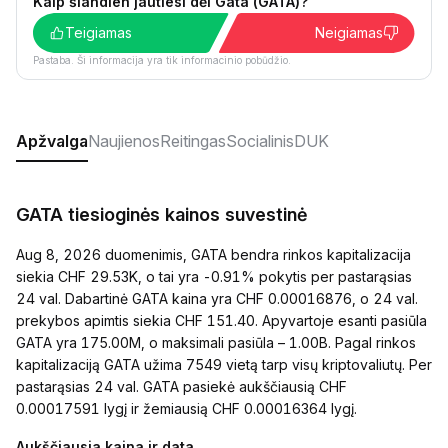
Kaip šiandien jautiesi dėl Gata (GATA)?
Teigiamas
Neigiamas
Pastaba. Ši informacija yra tik informacinio pobūdžio.
Apžvalga
Naujienos
Reitingas
Socialinis
DUK
GATA tiesioginės kainos suvestinė
Aug 8, 2026 duomenimis, GATA bendra rinkos kapitalizacija
siekia CHF 29.53K, o tai yra -0.91% pokytis per pastarąsias
24 val. Dabartinė GATA kaina yra CHF 0.00016876, o 24 val.
prekybos apimtis siekia CHF 151.40. Apyvartoje esanti pasiūla
GATA yra 175.00M, o maksimali pasiūla – 1.00B. Pagal rinkos
kapitalizaciją GATA užima 7549 vietą tarp visų kriptovaliutų. Per
pastarąsias 24 val. GATA pasiekė aukščiausią CHF
0.00017591 lygį ir žemiausią CHF 0.00016364 lygį.
Aukščiausia kaina ir data