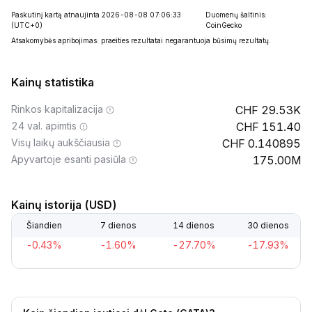
Paskutinį kartą atnaujinta 2026-08-08 07:06:33
Duomenų šaltinis:
(UTC+0)
CoinGecko
Atsakomybės apribojimas: praeities rezultatai negarantuoja būsimų rezultatų.
Kainų statistika
Rinkos kapitalizacija
29.53K
24 val. apimtis
151.40
Visų laikų aukščiausia
0.140895
Apyvartoje esanti pasiūla
175.00M
Kainų istorija (USD)
Šiandien
7 dienos
14 dienos
30 dienos
-0.43%
-1.60%
-27.70%
-17.93%