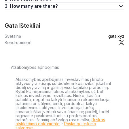
3. How many are there?
Gata Ištekliai
Svetainė
gata.xyz
Bendruomenė
Atsakomybės apribojimas
Atsakomybės apribojimas Investavimas į kripto
aktyvus yra susijęs su didele rinkos rizika, įskaitant
didelį svyravimą ir galimą viso kapitalo praradimą.
Bybit EU neprisiima jokios atsakomybės už bet
kokius investavimo rezultatus. Nieko, kas čia
pateikta, negalima laikyti finansine rekomendacija,
patarimu ar siūlymu pirkti, parduoti ar laikyti
skaitmeninius aktyvus. Investuotojai turėtų
savarankiškai įvertinti savo finansinę padėtį, todėl
raginame pasikonsultuoti su profesionaliais
patarėjais. Išsamią apžvalgą rasite mūsų
Rizikos
atskleidimo dokumente
ir
Paslaugų teikimo
sąlygose
.