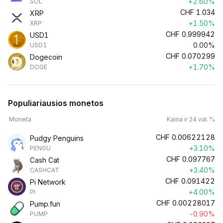
+2.60%
SOL
CHF
1.034
XRP
+1.50%
XRP
CHF
0.999942
USD1
0.00%
USD1
CHF
0.070299
Dogecoin
+1.70%
DOGE
Populiariausios monetos
Moneta
Kaina ir 24 val. %
CHF
0.00622128
Pudgy Penguins
+3.10%
PENGU
CHF
0.097767
Cash Cat
+3.40%
CASHCAT
CHF
0.091422
Pi Network
+4.00%
PI
CHF
0.00228017
Pump.fun
-0.90%
PUMP