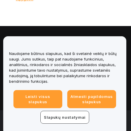
Apie
Paslaugos
Naudojame būtinus slapukus, kad ši svetainė veiktų ir būtų
saugi. Jums sutikus, taip pat naudojame funkcinius,
analitinius, rinkodaros ir socialinės žiniasklaidos slapukus,
Pagalba
kad įsimintume tavo nustatymus, suprastume svetainės
naudojimą, ją tobulintume bei palaikytume rinkodaros ir
Produktai
bendrinimo funkcijas.
Teisinė informacija
Leisti visus
Atmesti papildomus
slapukus
slapukus
© 2025-2026 Bybit.eu. Visos teisės saugomos.
Slapukų nustatymai
Paslaugų teikimo sąlygos
|
Privatumo sąlygos
|
Imprint
(Impressum)
|
Slapukų nuostatų centras