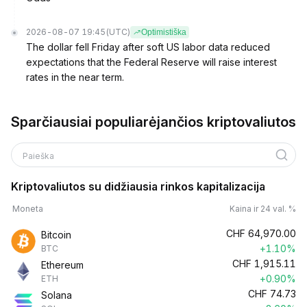
2026-08-07 19:45
(UTC)
Optimistiška
The dollar fell Friday after soft US labor data reduced
expectations that the Federal Reserve will raise interest
rates in the near term.
Sparčiausiai populiarėjančios kriptovaliutos
Paieška
Kriptovaliutos su didžiausia rinkos kapitalizacija
Moneta
Kaina ir 24 val. %
CHF
64,970.00
Bitcoin
+1.10%
BTC
CHF
1,915.11
Ethereum
+0.90%
ETH
CHF
74.73
Solana