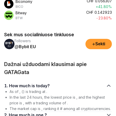
CHF
0.056307
Biconomy
+41.80%
BICO
CHF
0.142923
Bitway
-23.80%
BTW
Sek mus socialiniuose tinkluose
Followers
+
Sekti
@Bybit EU
Dažnai užduodami klausimai apie
GATAGata
1. How much is today?
As of , () is trading at .
In the last 24 hours, the lowest price is , and the highest
price is , with a trading volume of .
The market cap is , ranking it # among all cryptocurrencies.
2. How much is one ?