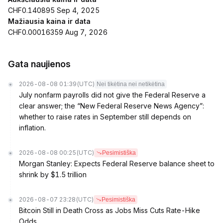
CHF0.140895 Sep 4, 2025
Mažiausia kaina ir data
CHF0.00016359 Aug 7, 2026
Gata naujienos
2026-08-08 01:39
(UTC)
Nei tikėtina nei netikėtina
July nonfarm payrolls did not give the Federal Reserve a
clear answer; the “New Federal Reserve News Agency”:
whether to raise rates in September still depends on
inflation.
2026-08-08 00:25
(UTC)
Pesimistiška
Morgan Stanley: Expects Federal Reserve balance sheet to
shrink by $1.5 trillion
2026-08-07 23:28
(UTC)
Pesimistiška
Bitcoin Still in Death Cross as Jobs Miss Cuts Rate-Hike
Odds