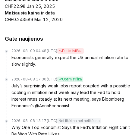
CHF22.98 Jan 25, 2025
Mažiausia kaina ir data
CHF0.243589 Mar 12, 2020
Gate naujienos
2026-08-09 04:48
(UTC)
Pesimistiška
Economists generally expect the US annual inflation rate to
slow slightly.
2026-08-08 17:30
(UTC)
Optimistiška
July’s surprisingly weak jobs report coupled with a possible
cooling in inflation next week may lead the Fed to hold
interest rates steady at its next meeting, says Bloomberg
Economic’s @AnnaEconomist
2026-08-08 13:17
(UTC)
Nei tikėtina nei netikėtina
Why One Top Economist Says the Fed’s Inflation Fight Can’t
Be Won With Rate Hikes