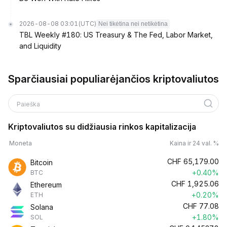
2026-08-08 03:01
(UTC)
Nei tikėtina nei netikėtina
TBL Weekly #180: US Treasury & The Fed, Labor Market,
and Liquidity
Sparčiausiai populiarėjančios kriptovaliutos
Paieška
Kriptovaliutos su didžiausia rinkos kapitalizacija
Moneta
Kaina ir 24 val. %
CHF
65,179.00
Bitcoin
+0.40%
BTC
CHF
1,925.06
Ethereum
+0.20%
ETH
CHF
77.08
Solana
+1.80%
SOL