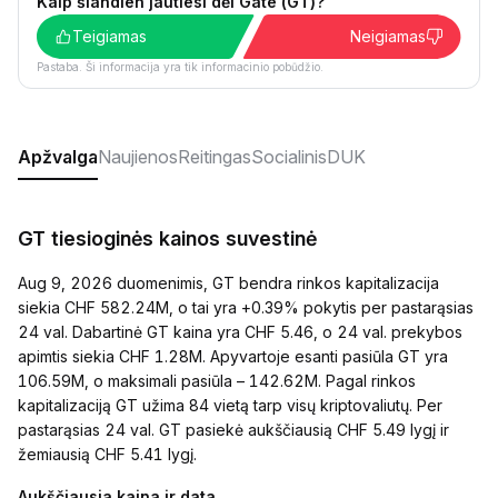
Kaip šiandien jautiesi dėl Gate (GT)?
Teigiamas
Neigiamas
Pastaba. Ši informacija yra tik informacinio pobūdžio.
Apžvalga
Naujienos
Reitingas
Socialinis
DUK
GT tiesioginės kainos suvestinė
Aug 9, 2026 duomenimis, GT bendra rinkos kapitalizacija
siekia CHF 582.24M, o tai yra +0.39% pokytis per pastarąsias
24 val. Dabartinė GT kaina yra CHF 5.46, o 24 val. prekybos
apimtis siekia CHF 1.28M. Apyvartoje esanti pasiūla GT yra
106.59M, o maksimali pasiūla – 142.62M. Pagal rinkos
kapitalizaciją GT užima 84 vietą tarp visų kriptovaliutų. Per
pastarąsias 24 val. GT pasiekė aukščiausią CHF 5.49 lygį ir
žemiausią CHF 5.41 lygį.
Aukščiausia kaina ir data