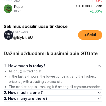
-1.00%
ADA
CHF
0.00000288
Pepe
+1.00%
PEPE
Sek mus socialiniuose tinkluose
Followers
+
Sekti
@Bybit EU
Dažnai užduodami klausimai apie GTGate
1. How much is today?
As of , () is trading at .
In the last 24 hours, the lowest price is , and the highest
price is , with a trading volume of .
The market cap is , ranking it # among all cryptocurrencies.
2. How much is one ?
3. How many are there?