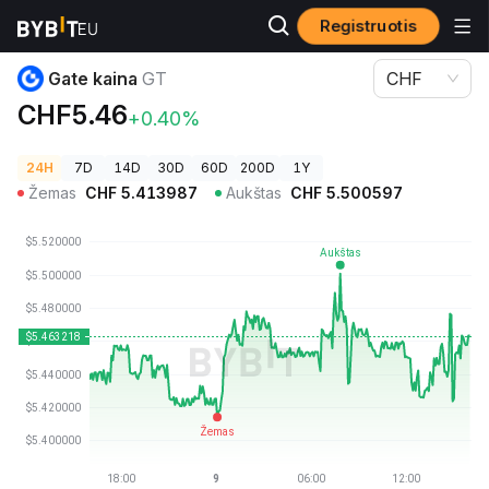
Registruotis
Kriptovaliutų kainos
Gate kaina GT
Gate kaina
GT
CHF
CHF5.46
+0.40%
24H
7D
14D
30D
60D
200D
1Y
Žemas
CHF
5.413987
Aukštas
CHF
5.500597