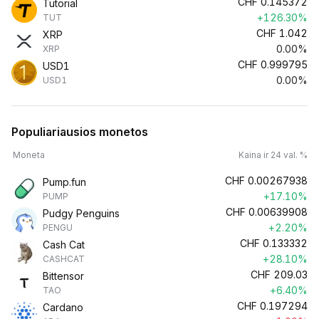
CHF
0.145372
Tutorial
+126.30%
TUT
CHF
1.042
XRP
0.00%
XRP
CHF
0.999795
USD1
0.00%
USD1
Populiariausios monetos
Moneta
Kaina ir 24 val. %
CHF
0.00267938
Pump.fun
+17.10%
PUMP
CHF
0.00639908
Pudgy Penguins
+2.20%
PENGU
CHF
0.133332
Cash Cat
+28.10%
CASHCAT
CHF
209.03
Bittensor
+6.40%
TAO
CHF
0.197294
Cardano