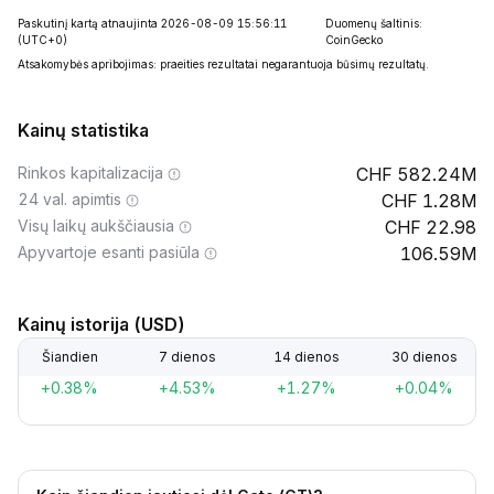
Paskutinį kartą atnaujinta 2026-08-09 15:56:11
Duomenų šaltinis:
(UTC+0)
CoinGecko
Atsakomybės apribojimas: praeities rezultatai negarantuoja būsimų rezultatų.
Kainų statistika
Rinkos kapitalizacija
582.24M
24 val. apimtis
1.28M
Visų laikų aukščiausia
22.98
Apyvartoje esanti pasiūla
106.59M
Kainų istorija (USD)
Šiandien
7 dienos
14 dienos
30 dienos
+0.38%
+4.53%
+1.27%
+0.04%