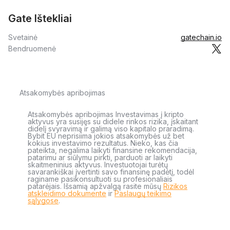
Gate Ištekliai
Svetainė
gatechain.io
Bendruomenė
Atsakomybės apribojimas
Atsakomybės apribojimas Investavimas į kripto
aktyvus yra susijęs su didele rinkos rizika, įskaitant
didelį svyravimą ir galimą viso kapitalo praradimą.
Bybit EU neprisiima jokios atsakomybės už bet
kokius investavimo rezultatus. Nieko, kas čia
pateikta, negalima laikyti finansine rekomendacija,
patarimu ar siūlymu pirkti, parduoti ar laikyti
skaitmeninius aktyvus. Investuotojai turėtų
savarankiškai įvertinti savo finansinę padėtį, todėl
raginame pasikonsultuoti su profesionaliais
patarėjais. Išsamią apžvalgą rasite mūsų
Rizikos
atskleidimo dokumente
ir
Paslaugų teikimo
sąlygose
.