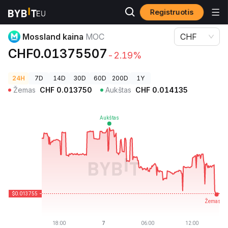
Registruotis
Kriptovaliutų kainos
Mossland kaina MOC
Mossland kaina
MOC
CHF
CHF0.01375507
-2.19%
24H
7D
14D
30D
60D
200D
1Y
Žemas
CHF
0.013750
Aukštas
CHF
0.014135