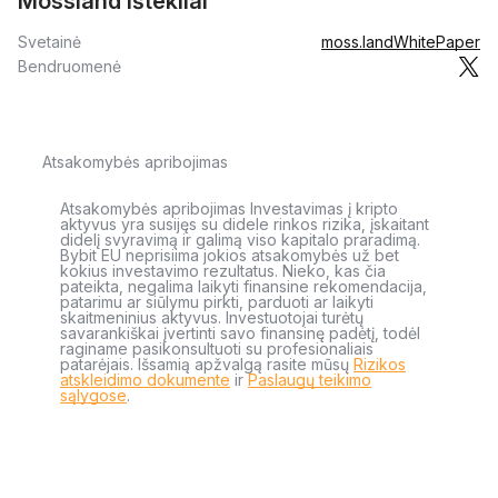
Mossland Ištekliai
Svetainė
moss.land
WhitePaper
Bendruomenė
Atsakomybės apribojimas
Atsakomybės apribojimas Investavimas į kripto
aktyvus yra susijęs su didele rinkos rizika, įskaitant
didelį svyravimą ir galimą viso kapitalo praradimą.
Bybit EU neprisiima jokios atsakomybės už bet
kokius investavimo rezultatus. Nieko, kas čia
pateikta, negalima laikyti finansine rekomendacija,
patarimu ar siūlymu pirkti, parduoti ar laikyti
skaitmeninius aktyvus. Investuotojai turėtų
savarankiškai įvertinti savo finansinę padėtį, todėl
raginame pasikonsultuoti su profesionaliais
patarėjais. Išsamią apžvalgą rasite mūsų
Rizikos
atskleidimo dokumente
ir
Paslaugų teikimo
sąlygose
.