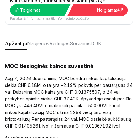
Kaip šiandien jautiesi dėl Mossland (MOC)?
Teigiamas
Neigiamas
Pastaba. Ši informacija yra tik informacinio pobūdžio.
Apžvalga
Naujienos
Reitingas
Socialinis
DUK
MOC tiesioginės kainos suvestinė
Aug 7, 2026 duomenimis, MOC bendra rinkos kapitalizacija
siekia CHF 6.18M, o tai yra -2.19% pokytis per pastarąsias 24
val. Dabartinė MOC kaina yra CHF 0.01375507, o 24 val.
prekybos apimtis siekia CHF 37.42K. Apyvartoje esanti pasiūla
MOC yra 449.49M, o maksimali pasiūla – 500.00M. Pagal
rinkos kapitalizaciją MOC užima 1299 vietą tarp visų
kriptovaliutų. Per pastarąsias 24 val. MOC pasiekė aukščiausią
CHF 0.01405261 lygį ir žemiausią CHF 0.01367192 lygį.
Aukščiausia kaina ir data