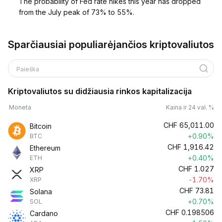
The probability of Fed rate hikes this year has dropped
from the July peak of 73% to 55%.
Sparčiausiai populiarėjančios kriptovaliutos
Paieška
Kriptovaliutos su didžiausia rinkos kapitalizacija
Moneta
Kaina ir 24 val. %
CHF
65,011.00
Bitcoin
+0.90%
BTC
CHF
1,916.42
Ethereum
+0.40%
ETH
CHF
1.027
XRP
-1.70%
XRP
CHF
73.81
Solana
+0.70%
SOL
CHF
0.198506
Cardano