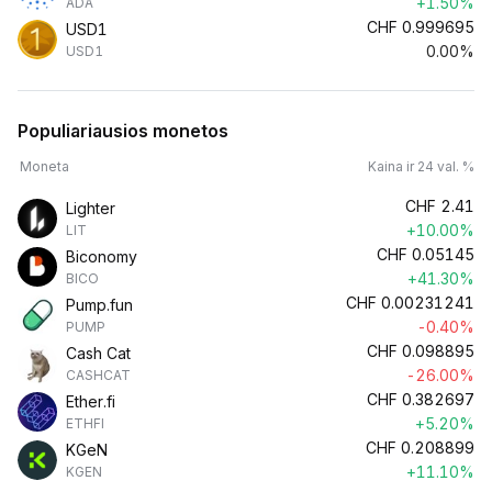
+1.50%
ADA
CHF
0.999695
USD1
0.00%
USD1
Populiariausios monetos
Moneta
Kaina ir 24 val. %
CHF
2.41
Lighter
+10.00%
LIT
CHF
0.05145
Biconomy
+41.30%
BICO
CHF
0.00231241
Pump.fun
-0.40%
PUMP
CHF
0.098895
Cash Cat
-26.00%
CASHCAT
CHF
0.382697
Ether.fi
+5.20%
ETHFI
CHF
0.208899
KGeN
+11.10%
KGEN