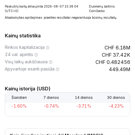
Paskutinį kartą atnaujinta 2026-08-07 15:38:04
Duomenų šaltinis:
(UTC+0)
CoinGecko
Atsakomybės apribojimas: praeities rezultatai negarantuoja būsimų rezultatų.
Kainų statistika
Rinkos kapitalizacija
6.18M
24 val. apimtis
37.42K
Visų laikų aukščiausia
0.482456
Apyvartoje esanti pasiūla
449.49M
Kainų istorija (USD)
Šiandien
7 dienos
14 dienos
30 dienos
-1.60%
-0.74%
-3.71%
-4.23%