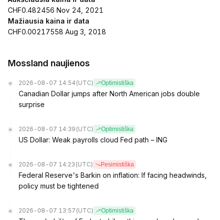
CHF0.482456 Nov 24, 2021
Mažiausia kaina ir data
CHF0.00217558 Aug 3, 2018
Mossland naujienos
2026-08-07 14:54
(UTC)
Optimistiška
Canadian Dollar jumps after North American jobs double
surprise
2026-08-07 14:39
(UTC)
Optimistiška
US Dollar: Weak payrolls cloud Fed path – ING
2026-08-07 14:23
(UTC)
Pesimistiška
Federal Reserve's Barkin on inflation: If facing headwinds,
policy must be tightened
2026-08-07 13:57
(UTC)
Optimistiška