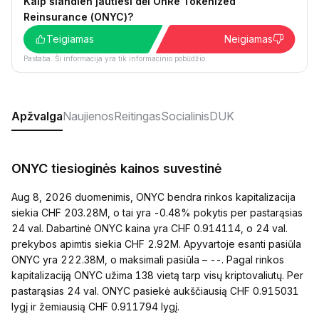
Kaip šiandien jautiesi dėl OnRe Tokenized
Reinsurance (ONYC)?
Teigiamas
Neigiamas
Pastaba. Ši informacija yra tik informacinio pobūdžio.
Apžvalga
Naujienos
Reitingas
Socialinis
DUK
ONYC tiesioginės kainos suvestinė
Aug 8, 2026 duomenimis, ONYC bendra rinkos kapitalizacija
siekia CHF 203.28M, o tai yra -0.48% pokytis per pastarąsias
24 val. Dabartinė ONYC kaina yra CHF 0.914114, o 24 val.
prekybos apimtis siekia CHF 2.92M. Apyvartoje esanti pasiūla
ONYC yra 222.38M, o maksimali pasiūla – --. Pagal rinkos
kapitalizaciją ONYC užima 138 vietą tarp visų kriptovaliutų. Per
pastarąsias 24 val. ONYC pasiekė aukščiausią CHF 0.915031
lygį ir žemiausią CHF 0.911794 lygį.