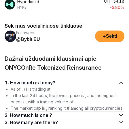
CHF
54.18
Hyperliquid
-3.80%
HYPE
Sek mus socialiniuose tinkluose
Followers
+
Sekti
@Bybit EU
Dažnai užduodami klausimai apie
ONYCOnRe Tokenized Reinsurance
1. How much is today?
As of , () is trading at .
In the last 24 hours, the lowest price is , and the highest
price is , with a trading volume of .
The market cap is , ranking it # among all cryptocurrencies.
2. How much is one ?
3. How many are there?