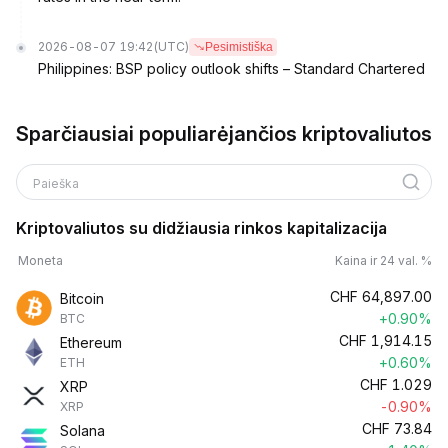
2026-08-07 19:42
(UTC)
Pesimistiška
Philippines: BSP policy outlook shifts – Standard Chartered
Sparčiausiai populiarėjančios kriptovaliutos
Paieška
Kriptovaliutos su didžiausia rinkos kapitalizacija
Moneta
Kaina ir 24 val. %
CHF
64,897.00
Bitcoin
+0.90%
BTC
CHF
1,914.15
Ethereum
+0.60%
ETH
CHF
1.029
XRP
-0.90%
XRP
CHF
73.84
Solana