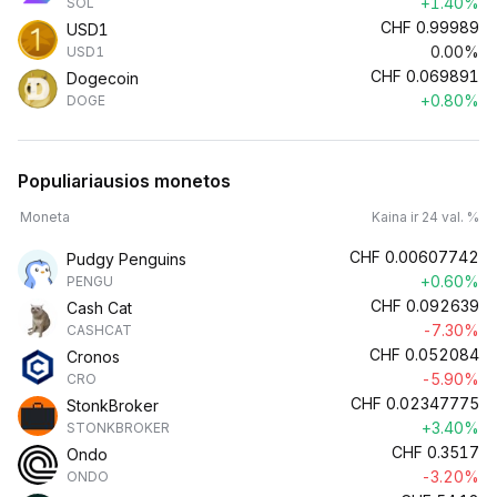
+1.40%
SOL
CHF
0.99989
USD1
0.00%
USD1
CHF
0.069891
Dogecoin
+0.80%
DOGE
Populiariausios monetos
Moneta
Kaina ir 24 val. %
CHF
0.00607742
Pudgy Penguins
+0.60%
PENGU
CHF
0.092639
Cash Cat
-7.30%
CASHCAT
CHF
0.052084
Cronos
-5.90%
CRO
CHF
0.02347775
StonkBroker
+3.40%
STONKBROKER
CHF
0.3517
Ondo
-3.20%
ONDO