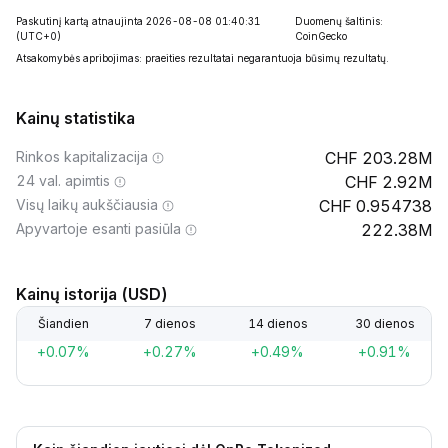
Paskutinį kartą atnaujinta 2026-08-08 01:40:31
Duomenų šaltinis:
(UTC+0)
CoinGecko
Atsakomybės apribojimas: praeities rezultatai negarantuoja būsimų rezultatų.
Kainų statistika
Rinkos kapitalizacija
203.28M
24 val. apimtis
2.92M
Visų laikų aukščiausia
0.954738
Apyvartoje esanti pasiūla
222.38M
Kainų istorija (USD)
Šiandien
7 dienos
14 dienos
30 dienos
+0.07%
+0.27%
+0.49%
+0.91%