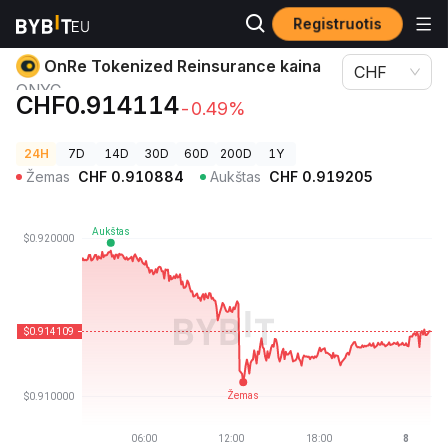
Registruotis
Kriptovaliutų kainos
OnRe Tokenized Reinsurance kaina ONYC
OnRe Tokenized Reinsurance kaina
CHF
ONYC
CHF0.914114
-0.49%
24H
7D
14D
30D
60D
200D
1Y
Žemas
CHF
0.910884
Aukštas
CHF
0.919205