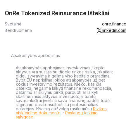
OnRe Tokenized Reinsurance Ištekliai
Svetainė
onre.finance
Bendruomenė
linkedin.com
Atsakomybės apribojimas
Atsakomybės apribojimas Investavimas į kripto
aktyvus yra susijęs su didele rinkos rizika, įskaitant
didelį svyravimą ir galimą viso kapitalo praradimą.
Bybit EU neprisiima jokios atsakomybės už bet
kokius investavimo rezultatus. Nieko, kas čia
pateikta, negalima laikyti finansine rekomendacija,
patarimu ar siūlymu pirkti, parduoti ar laikyti
skaitmeninius aktyvus. Investuotojai turėtų
savarankiškai įvertinti savo finansinę padėtį, todėl
raginame pasikonsultuoti su profesionaliais
patarėjais. Išsamią apžvalgą rasite mūsų
Rizikos
atskleidimo dokumente
ir
Paslaugų teikimo
sąlygose
.