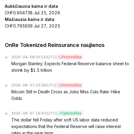
Aukščiausia kaina ir data
CHF0.954738 Jul 25, 2026
Mažiausia kaina ir data
CHF0.795939 Jul 27, 2025
OnRe Tokenized Reinsurance naujienos
2026-08-08 00:25
(UTC)
Pesimistiška
Morgan Stanley: Expects Federal Reserve balance sheet to
shrink by $1.5 trillion
2026-08-07 23:28
(UTC)
Pesimistiška
Bitcoin Still in Death Cross as Jobs Miss Cuts Rate-Hike
Odds
2026-08-07 19:45
(UTC)
Optimistiška
The dollar fell Friday after soft US labor data reduced
expectations that the Federal Reserve will raise interest
rates in the near term.