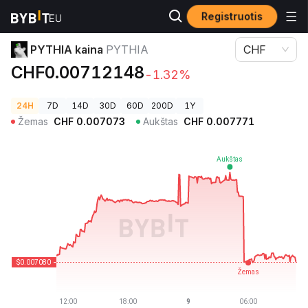
Registruotis
Kriptovaliutų kainos
PYTHIA kaina PYTHIA
PYTHIA kaina
PYTHIA
CHF
CHF0.00712148
-1.32%
24H
7D
14D
30D
60D
200D
1Y
Žemas
CHF
0.007073
Aukštas
CHF
0.007771