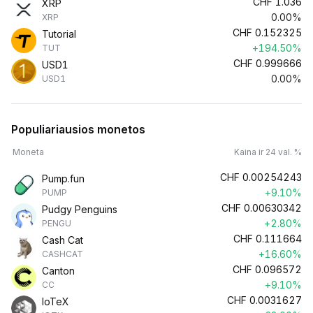
CHF
1.036
XRP
0.00%
XRP
CHF
0.152325
Tutorial
+194.50%
TUT
CHF
0.999666
USD1
0.00%
USD1
Populiariausios monetos
Moneta
Kaina ir 24 val. %
CHF
0.00254243
Pump.fun
+9.10%
PUMP
CHF
0.00630342
Pudgy Penguins
+2.80%
PENGU
CHF
0.111664
Cash Cat
+16.60%
CASHCAT
CHF
0.096572
Canton
+9.10%
CC
CHF
0.0031627
IoTeX