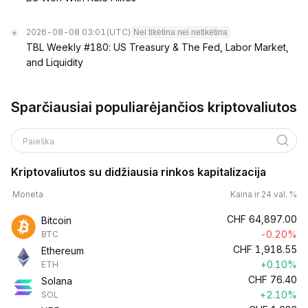
2026-08-08 03:01
(UTC)
Nei tikėtina nei netikėtina
TBL Weekly #180: US Treasury & The Fed, Labor Market,
and Liquidity
Sparčiausiai populiarėjančios kriptovaliutos
Paieška
Kriptovaliutos su didžiausia rinkos kapitalizacija
Moneta
Kaina ir 24 val. %
CHF
64,897.00
Bitcoin
-0.20%
BTC
CHF
1,918.55
Ethereum
+0.10%
ETH
CHF
76.40
Solana
+2.10%
SOL