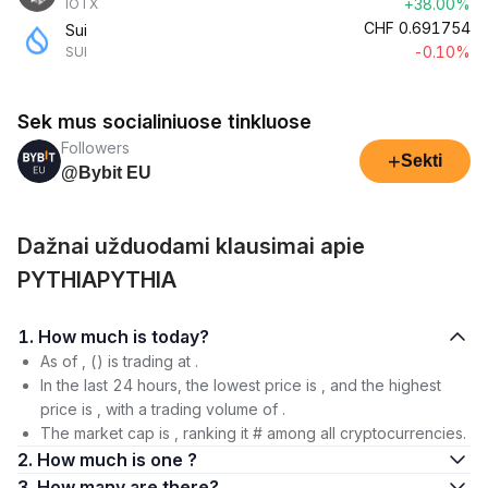
+38.00%
IOTX
CHF
0.691754
Sui
-0.10%
SUI
Sek mus socialiniuose tinkluose
Followers
+
Sekti
@Bybit EU
Dažnai užduodami klausimai apie
PYTHIAPYTHIA
1. How much is today?
As of , () is trading at .
In the last 24 hours, the lowest price is , and the highest
price is , with a trading volume of .
The market cap is , ranking it # among all cryptocurrencies.
2. How much is one ?
3. How many are there?