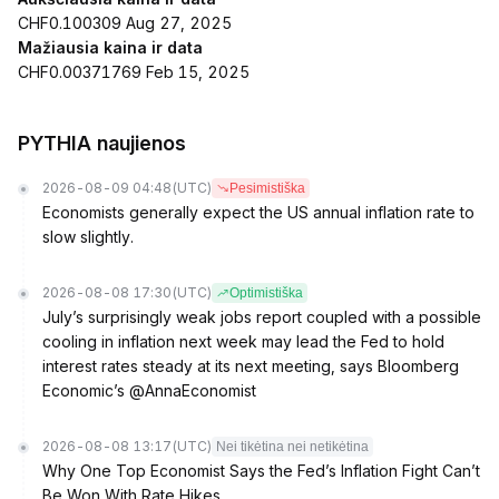
CHF0.100309 Aug 27, 2025
Mažiausia kaina ir data
CHF0.00371769 Feb 15, 2025
PYTHIA naujienos
2026-08-09 04:48
(UTC)
Pesimistiška
Economists generally expect the US annual inflation rate to
slow slightly.
2026-08-08 17:30
(UTC)
Optimistiška
July’s surprisingly weak jobs report coupled with a possible
cooling in inflation next week may lead the Fed to hold
interest rates steady at its next meeting, says Bloomberg
Economic’s @AnnaEconomist
2026-08-08 13:17
(UTC)
Nei tikėtina nei netikėtina
Why One Top Economist Says the Fed’s Inflation Fight Can’t
Be Won With Rate Hikes