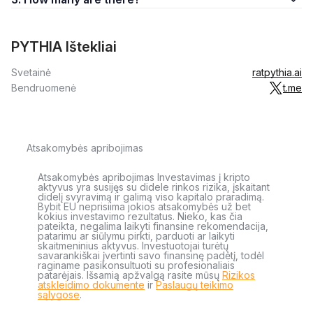
PYTHIA Ištekliai
Svetainė
ratpythia.ai
Bendruomenė
t.me
Atsakomybės apribojimas
Atsakomybės apribojimas Investavimas į kripto
aktyvus yra susijęs su didele rinkos rizika, įskaitant
didelį svyravimą ir galimą viso kapitalo praradimą.
Bybit EU neprisiima jokios atsakomybės už bet
kokius investavimo rezultatus. Nieko, kas čia
pateikta, negalima laikyti finansine rekomendacija,
patarimu ar siūlymu pirkti, parduoti ar laikyti
skaitmeninius aktyvus. Investuotojai turėtų
savarankiškai įvertinti savo finansinę padėtį, todėl
raginame pasikonsultuoti su profesionaliais
patarėjais. Išsamią apžvalgą rasite mūsų
Rizikos
atskleidimo dokumente
ir
Paslaugų teikimo
sąlygose
.