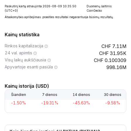
Paskutinį kartą atnaujinta 2026-08-09 10:35:50
Duomenų šaltinis:
(UTC+0)
CoinGecko
Atsakomybės apribojimas: praeities rezultatai negarantuoja būsimų rezultatų.
Kainų statistika
Rinkos kapitalizacija
7.11M
24 val. apimtis
31.95K
Visų laikų aukščiausia
0.100309
Apyvartoje esanti pasiūla
998.16M
Kainų istorija (USD)
Šiandien
7 dienos
14 dienos
30 dienos
-1.50%
-19.31%
-45.63%
-9.58%