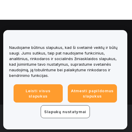
Apie
Paslaugos
Naudojame būtinus slapukus, kad ši svetainė veiktų ir būtų
saugi. Jums sutikus, taip pat naudojame funkcinius,
analitinius, rinkodaros ir socialinės žiniasklaidos slapukus,
Pagalba
kad įsimintume tavo nustatymus, suprastume svetainės
naudojimą, ją tobulintume bei palaikytume rinkodaros ir
Produktai
bendrinimo funkcijas.
Teisinė informacija
Leisti visus
Atmesti papildomus
slapukus
slapukus
© 2025-2026 Bybit.eu. All rights reserved.
Slapukų nustatymai
Paslaugų teikimo sąlygos
|
Privatumo sąlygos
|
Imprint
(Impressum)
|
Slapukų nuostatų centras