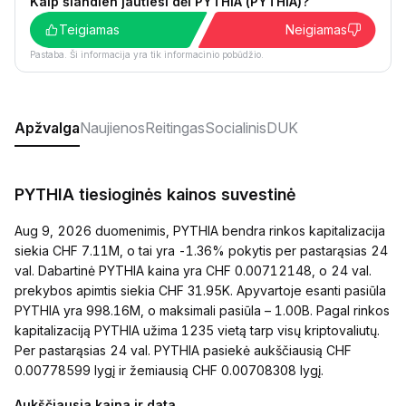
Kaip šiandien jautiesi dėl PYTHIA (PYTHIA)?
Teigiamas
Neigiamas
Pastaba. Ši informacija yra tik informacinio pobūdžio.
Apžvalga
Naujienos
Reitingas
Socialinis
DUK
PYTHIA tiesioginės kainos suvestinė
Aug 9, 2026 duomenimis, PYTHIA bendra rinkos kapitalizacija
siekia CHF 7.11M, o tai yra -1.36% pokytis per pastarąsias 24
val. Dabartinė PYTHIA kaina yra CHF 0.00712148, o 24 val.
prekybos apimtis siekia CHF 31.95K. Apyvartoje esanti pasiūla
PYTHIA yra 998.16M, o maksimali pasiūla – 1.00B. Pagal rinkos
kapitalizaciją PYTHIA užima 1235 vietą tarp visų kriptovaliutų.
Per pastarąsias 24 val. PYTHIA pasiekė aukščiausią CHF
0.00778599 lygį ir žemiausią CHF 0.00708308 lygį.
Aukščiausia kaina ir data