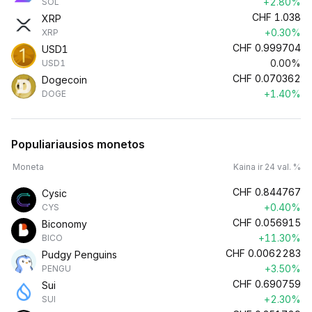
+2.80%
SOL
CHF
1.038
XRP
+0.30%
XRP
CHF
0.999704
USD1
0.00%
USD1
CHF
0.070362
Dogecoin
+1.40%
DOGE
Populiariausios monetos
Moneta
Kaina ir 24 val. %
CHF
0.844767
Cysic
+0.40%
CYS
CHF
0.056915
Biconomy
+11.30%
BICO
CHF
0.0062283
Pudgy Penguins
+3.50%
PENGU
CHF
0.690759
Sui
+2.30%
SUI