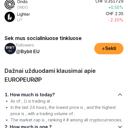
CHF
0.351729
Ondo
+0.50%
ONDO
CHF
2.35
Lighter
-2.20%
LIT
Sek mus socialiniuose tinkluose
Followers
+
Sekti
@Bybit EU
Dažnai užduodami klausimai apie
EUROPEURØP
1. How much is today?
As of , () is trading at .
In the last 24 hours, the lowest price is , and the highest
price is , with a trading volume of .
The market cap is , ranking it # among all cryptocurrencies.
2. How much is one ?