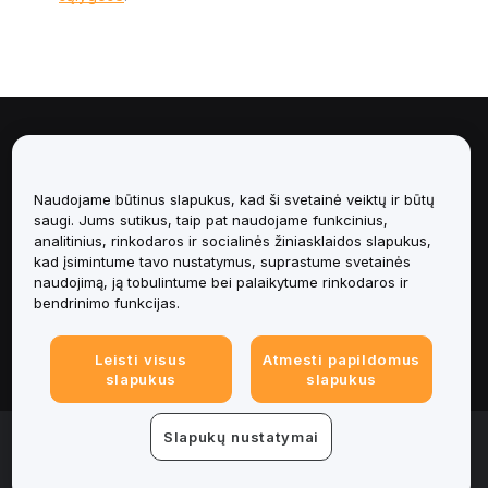
Apie
Paslaugos
Naudojame būtinus slapukus, kad ši svetainė veiktų ir būtų
saugi. Jums sutikus, taip pat naudojame funkcinius,
analitinius, rinkodaros ir socialinės žiniasklaidos slapukus,
Pagalba
kad įsimintume tavo nustatymus, suprastume svetainės
naudojimą, ją tobulintume bei palaikytume rinkodaros ir
Produktai
bendrinimo funkcijas.
Teisinė informacija
Leisti visus
Atmesti papildomus
slapukus
slapukus
© 2025-2026 Bybit.eu. All rights reserved.
Slapukų nustatymai
Paslaugų teikimo sąlygos
|
Privatumo sąlygos
|
Imprint
(Impressum)
|
Slapukų nuostatų centras