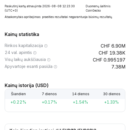
Paskutinį kartą atnaujinta 2026-08-08 12:23:30
Duomenų šaltinis:
(UTC+0)
CoinGecko
Atsakomybės apribojimas: praeities rezultatai negarantuoja būsimų rezultatų.
Kainų statistika
Rinkos kapitalizacija
6.90M
24 val. apimtis
19.38K
Visų laikų aukščiausia
0.995197
Apyvartoje esanti pasiūla
7.38M
Kainų istorija (USD)
Šiandien
7 dienos
14 dienos
30 dienos
+0.22%
+0.17%
+1.54%
+1.33%