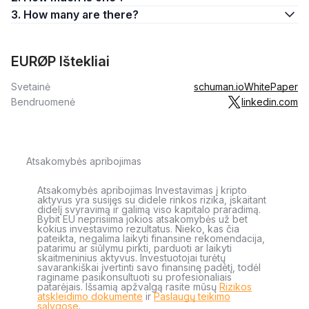
3. How many are there?
EURØP Ištekliai
Svetainė
schuman.io
WhitePaper
Bendruomenė
linkedin.com
Atsakomybės apribojimas
Atsakomybės apribojimas Investavimas į kripto
aktyvus yra susijęs su didele rinkos rizika, įskaitant
didelį svyravimą ir galimą viso kapitalo praradimą.
Bybit EU neprisiima jokios atsakomybės už bet
kokius investavimo rezultatus. Nieko, kas čia
pateikta, negalima laikyti finansine rekomendacija,
patarimu ar siūlymu pirkti, parduoti ar laikyti
skaitmeninius aktyvus. Investuotojai turėtų
savarankiškai įvertinti savo finansinę padėtį, todėl
raginame pasikonsultuoti su profesionaliais
patarėjais. Išsamią apžvalgą rasite mūsų
Rizikos
atskleidimo dokumente
ir
Paslaugų teikimo
sąlygose
.