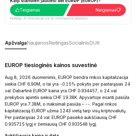
Kaip šiandien jautiesi dėl EURØP (EUROP)?
Teigiamas
Neigiamas
Pastaba. Ši informacija yra tik informacinio pobūdžio.
Apžvalga
Naujienos
Reitingas
Socialinis
DUK
EUROP tiesioginės kainos suvestinė
Aug 8, 2026 duomenimis, EUROP bendra rinkos kapitalizacija
siekia CHF 6.90M, o tai yra -0.15% pokytis per pastarąsias 24
val. Dabartinė EUROP kaina yra CHF 0.934457, o 24 val.
prekybos apimtis siekia CHF 19.38K. Apyvartoje esanti pasiūla
EUROP yra 7.38M, o maksimali pasiūla – --. Pagal rinkos
kapitalizaciją EUROP užima 1243 vietą tarp visų kriptovaliutų.
Per pastarąsias 24 val. EUROP pasiekė aukščiausią CHF
0.935715 lygį ir žemiausią CHF 0.933548 lygį.
Aukščiausia kaina ir data