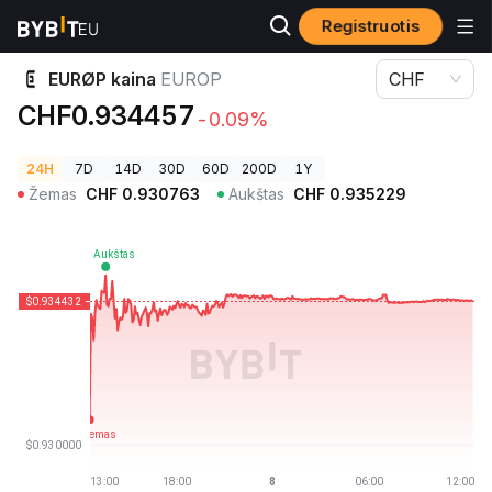
Registruotis
Kriptovaliutų kainos
EURØP kaina EUROP
EURØP kaina
EUROP
CHF
CHF0.934457
-0.09%
24H
7D
14D
30D
60D
200D
1Y
Žemas
CHF
0.930763
Aukštas
CHF
0.935229