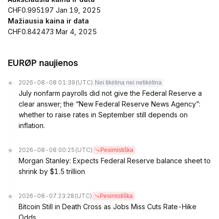
CHF0.995197 Jan 19, 2025
Mažiausia kaina ir data
CHF0.842473 Mar 4, 2025
EURØP naujienos
2026-08-08 01:39
(UTC)
Nei tikėtina nei netikėtina
July nonfarm payrolls did not give the Federal Reserve a
clear answer; the “New Federal Reserve News Agency”:
whether to raise rates in September still depends on
inflation.
2026-08-08 00:25
(UTC)
Pesimistiška
Morgan Stanley: Expects Federal Reserve balance sheet to
shrink by $1.5 trillion
2026-08-07 23:28
(UTC)
Pesimistiška
Bitcoin Still in Death Cross as Jobs Miss Cuts Rate-Hike
Odds