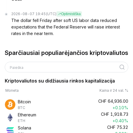
2026-08-07 19:45
(UTC)
Optimistiška
The dollar fell Friday after soft US labor data reduced
expectations that the Federal Reserve will raise interest
rates in the near term.
Sparčiausiai populiarėjančios kriptovaliutos
Paieška
Kriptovaliutos su didžiausia rinkos kapitalizacija
Moneta
Kaina ir 24 val. %
CHF
64,936.00
Bitcoin
+0.10%
BTC
CHF
1,918.73
Ethereum
+0.40%
ETH
CHF
75.32
Solana