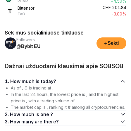
+4.50%
PUMP
CHF
201.84
Bittensor
-3.00%
TAO
Sek mus socialiniuose tinkluose
Followers
+
Sekti
@Bybit EU
Dažnai užduodami klausimai apie SOBSOB
1. How much is today?
As of , () is trading at .
In the last 24 hours, the lowest price is , and the highest
price is , with a trading volume of .
The market cap is , ranking it # among all cryptocurrencies.
2. How much is one ?
3. How many are there?