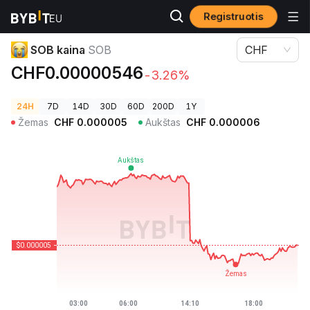
Registruotis
Kriptovaliutų kainos
SOB kaina SOB
SOB kaina
SOB
CHF
CHF0.00000546
-3.26%
24H
7D
14D
30D
60D
200D
1Y
Žemas
CHF
0.000005
Aukštas
CHF
0.000006