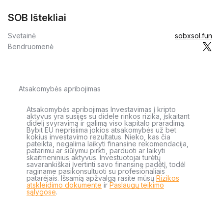
SOB Ištekliai
Svetainė
sobxsol.fun
Bendruomenė
Atsakomybės apribojimas
Atsakomybės apribojimas Investavimas į kripto
aktyvus yra susijęs su didele rinkos rizika, įskaitant
didelį svyravimą ir galimą viso kapitalo praradimą.
Bybit EU neprisiima jokios atsakomybės už bet
kokius investavimo rezultatus. Nieko, kas čia
pateikta, negalima laikyti finansine rekomendacija,
patarimu ar siūlymu pirkti, parduoti ar laikyti
skaitmeninius aktyvus. Investuotojai turėtų
savarankiškai įvertinti savo finansinę padėtį, todėl
raginame pasikonsultuoti su profesionaliais
patarėjais. Išsamią apžvalgą rasite mūsų
Rizikos
atskleidimo dokumente
ir
Paslaugų teikimo
sąlygose
.