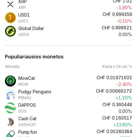
CHF
1.02
XRP
-1.90%
XRP
CHF
0.999359
USD1
-0.10%
USD1
CHF
0.999921
Global Dollar
0.00%
USDG
Populiariausios monetos
Moneta
Kaina ir 24 val. %
CHF
0.01971632
MowCat
-2.40%
MOW
CHF
0.00669272
Pudgy Penguins
+1.20%
PENGU
CHF
0.360448
DAPPOS
0.00%
DOS
CHF
0.160517
Cash Cat
+13.80%
CASHCAT
CHF
0.00280384
Pump.fun