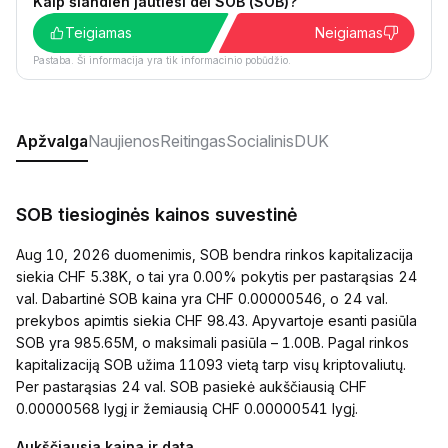
Kaip šiandien jautiesi dėl SOB (SOB)?
Teigiamas
Neigiamas
Pastaba. Ši informacija yra tik informacinio pobūdžio.
Apžvalga
Naujienos
Reitingas
Socialinis
DUK
SOB tiesioginės kainos suvestinė
Aug 10, 2026 duomenimis, SOB bendra rinkos kapitalizacija
siekia CHF 5.38K, o tai yra 0.00% pokytis per pastarąsias 24
val. Dabartinė SOB kaina yra CHF 0.00000546, o 24 val.
prekybos apimtis siekia CHF 98.43. Apyvartoje esanti pasiūla
SOB yra 985.65M, o maksimali pasiūla – 1.00B. Pagal rinkos
kapitalizaciją SOB užima 11093 vietą tarp visų kriptovaliutų.
Per pastarąsias 24 val. SOB pasiekė aukščiausią CHF
0.00000568 lygį ir žemiausią CHF 0.00000541 lygį.
Aukščiausia kaina ir data