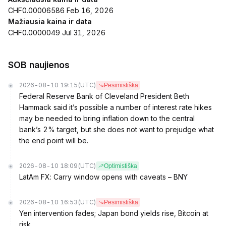
CHF0.00006586 Feb 16, 2026
Mažiausia kaina ir data
CHF0.0000049 Jul 31, 2026
SOB naujienos
2026-08-10 19:15
(UTC)
Pesimistiška
Federal Reserve Bank of Cleveland President Beth
Hammack said it’s possible a number of interest rate hikes
may be needed to bring inflation down to the central
bank’s 2% target, but she does not want to prejudge what
the end point will be.
2026-08-10 18:09
(UTC)
Optimistiška
LatAm FX: Carry window opens with caveats – BNY
2026-08-10 16:53
(UTC)
Pesimistiška
Yen intervention fades; Japan bond yields rise, Bitcoin at
risk