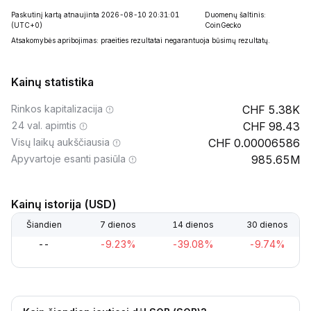
Paskutinį kartą atnaujinta 2026-08-10 20:31:01
Duomenų šaltinis:
(UTC+0)
CoinGecko
Atsakomybės apribojimas: praeities rezultatai negarantuoja būsimų rezultatų.
Kainų statistika
Rinkos kapitalizacija
5.38K
24 val. apimtis
98.43
Visų laikų aukščiausia
0.00006586
Apyvartoje esanti pasiūla
985.65M
Kainų istorija (USD)
Šiandien
7 dienos
14 dienos
30 dienos
--
-9.23%
-39.08%
-9.74%