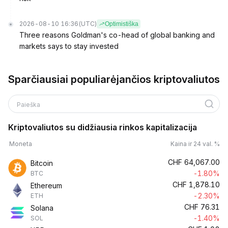
2026-08-10 16:36
(UTC)
Optimistiška
Three reasons Goldman's co-head of global banking and
markets says to stay invested
Sparčiausiai populiarėjančios kriptovaliutos
Paieška
Kriptovaliutos su didžiausia rinkos kapitalizacija
Moneta
Kaina ir 24 val. %
CHF
64,067.00
Bitcoin
-1.80%
BTC
CHF
1,878.10
Ethereum
-2.30%
ETH
CHF
76.31
Solana
-1.40%
SOL