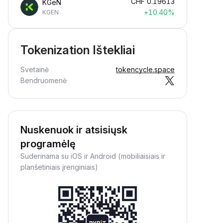
CHF
0.19613
KGeN
+10.40%
KGEN
Tokenization Ištekliai
Svetainė
tokencycle.space
Bendruomenė
Nuskenuok ir atsisiųsk
programėlę
Suderinama su iOS ir Android (mobiliaisiais ir
planšetiniais įrenginiais)