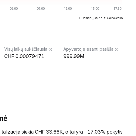
Duomenų šaltinis: CoinGecko
Visų laikų aukščiausia
Apyvartoje esanti pasiūla
0.00079471
999.99M
inė
alizacija siekia CHF 33.66K, o tai yra -17.03% pokytis