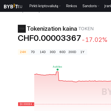
Pirkti kriptovaliutą
Rinkos
Sandoris
Įran
Kriptovaliutų kainos
Tokenization kaina TOKEN
Tokenization kaina
TOKEN
CHF0.00003367
-17.02%
24H
7D
14D
30D
60D
200D
1Y