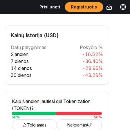
Registruotis
Prisijungti
Kainų istorija (USD)
Datų palyginimas
Pokyčio %
Šiandien
-16.52%
7 dienos
-36.40%
14 dienos
-28.96%
30 dienos
-43.29%
Kaip šiandien jautiesi dėl Tokenization
(TOKEN)?
50
%
50
%
Teigiamas
Neigiamas