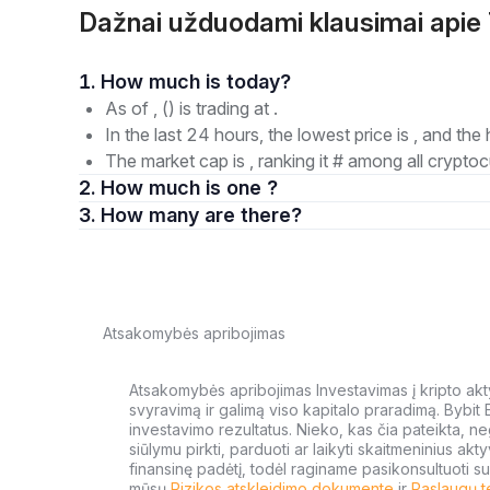
Dažnai užduodami klausimai api
1. How much is today?
As of , () is trading at .
In the last 24 hours, the lowest price is , and the 
The market cap is , ranking it # among all cryptoc
2. How much is one ?
3. How many are there?
Atsakomybės apribojimas
Atsakomybės apribojimas Investavimas į kripto aktyv
svyravimą ir galimą viso kapitalo praradimą. Bybit
investavimo rezultatus. Nieko, kas čia pateikta, ne
siūlymu pirkti, parduoti ar laikyti skaitmeninius akt
finansinę padėtį, todėl raginame pasikonsultuoti su
mūsų
Rizikos atskleidimo dokumente
ir
Paslaugų t