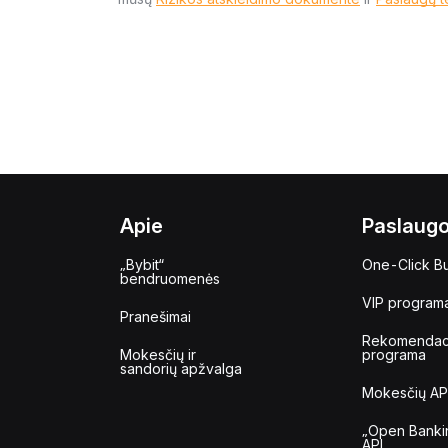
Apie
Paslaug
„Bybit“
One-Click B
bendruomenės
VIP program
Pranešimai
Rekomendac
Mokesčių ir
programa
sandorių apžvalga
Mokesčių AP
„Open Banki
API