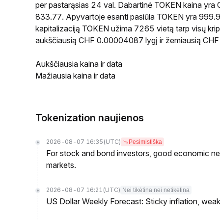
per pastarąsias 24 val. Dabartinė TOKEN kaina yra
833.77. Apyvartoje esanti pasiūla TOKEN yra 999.99
kapitalizaciją TOKEN užima 7265 vietą tarp visų kri
aukščiausią CHF 0.00004087 lygį ir žemiausią CHF
Aukščiausia kaina ir data
Mažiausia kaina ir data
Tokenization naujienos
2026-08-07 16:35
(UTC)
Pesimistiška
For stock and bond investors, good economic new
markets.
2026-08-07 16:21
(UTC)
Nei tikėtina nei netikėtina
US Dollar Weekly Forecast: Sticky inflation, wea