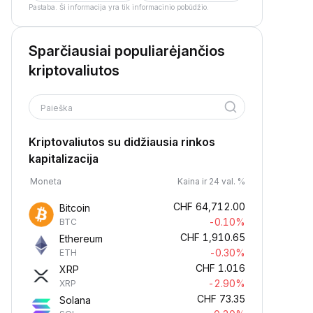
Pastaba. Ši informacija yra tik informacinio pobūdžio.
Sparčiausiai populiarėjančios
kriptovaliutos
Paieška
Kriptovaliutos su didžiausia rinkos
kapitalizacija
Moneta
Kaina ir 24 val. %
CHF
64,712.00
Bitcoin
-0.10%
BTC
CHF
1,910.65
Ethereum
-0.30%
ETH
CHF
1.016
XRP
-2.90%
XRP
CHF
73.35
Solana