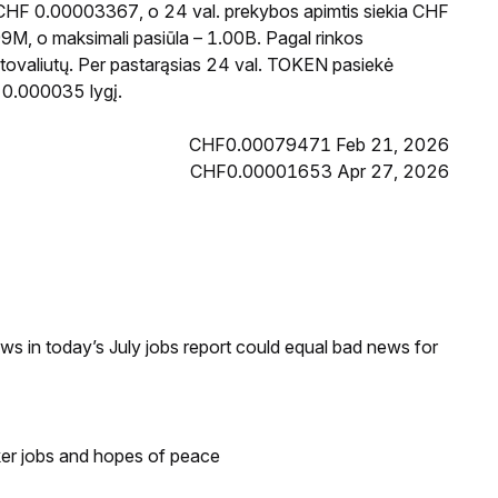
 CHF 0.00003367, o 24 val. prekybos apimtis siekia CHF
M, o maksimali pasiūla – 1.00B. Pagal rinkos
ptovaliutų. Per pastarąsias 24 val. TOKEN pasiekė
 0.000035 lygį.
CHF0.00079471 Feb 21, 2026
CHF0.00001653 Apr 27, 2026
s in today’s July jobs report could equal bad news for
ker jobs and hopes of peace