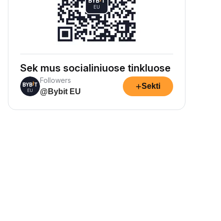
Sek mus socialiniuose tinkluose
Followers
+
Sekti
@Bybit EU