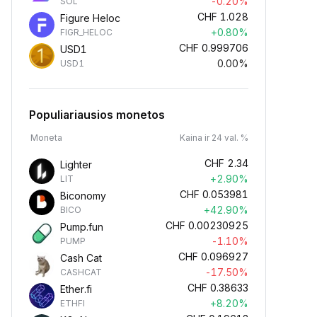
-0.20%
SOL
CHF
1.028
Figure Heloc
+0.80%
FIGR_HELOC
CHF
0.999706
USD1
0.00%
USD1
Populiariausios monetos
Moneta
Kaina ir 24 val. %
CHF
2.34
Lighter
+2.90%
LIT
CHF
0.053981
Biconomy
+42.90%
BICO
CHF
0.00230925
Pump.fun
-1.10%
PUMP
CHF
0.096927
Cash Cat
-17.50%
CASHCAT
CHF
0.38633
Ether.fi
+8.20%
ETHFI