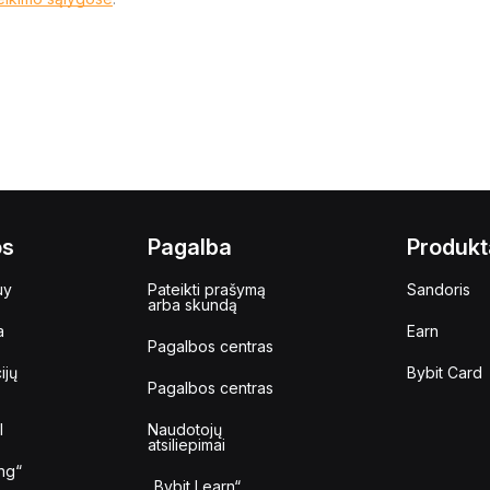
os
Pagalba
Produkt
uy
Pateikti prašymą
Sandoris
arba skundą
a
Earn
Pagalbos centras
ijų
Bybit Card
Pagalbos centras
I
Naudotojų
atsiliepimai
ng“
„Bybit Learn“