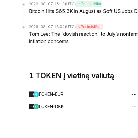
2026-08-07 16:13
(UTC)
Optimistiška
Bitcoin Hits $65.3K in August as Soft US Jobs D
2026-08-07 16:04
(UTC)
Pesimistiška
Tom Lee: The “dovish reaction” to July’s nonfar
inflation concerns
1 TOKEN į vietinę valiutą
TOKEN–EUR
--
TOKEN–DKK
--