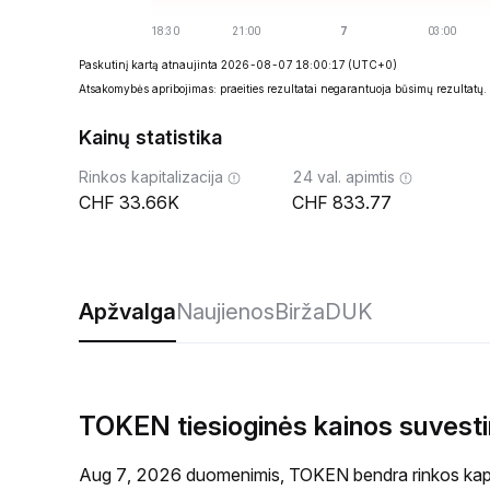
Paskutinį kartą atnaujinta 2026-08-07 18:00:17
(UTC+0)
Atsakomybės apribojimas: praeities rezultatai negarantuoja būsimų rezultatų.
Kainų statistika
Rinkos kapitalizacija
24 val. apimtis
33.66K
833.77
Apžvalga
Naujienos
Birža
DUK
TOKEN tiesioginės kainos suvest
Aug 7, 2026 duomenimis, TOKEN bendra rinkos kapit