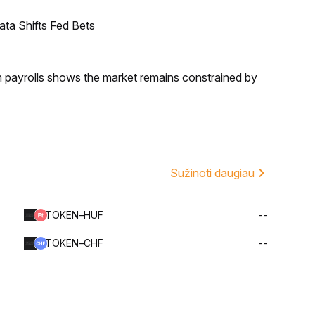
ata Shifts Fed Bets
m payrolls shows the market remains constrained by
Sužinoti daugiau
TOKEN–HUF
--
TOKEN–CHF
--