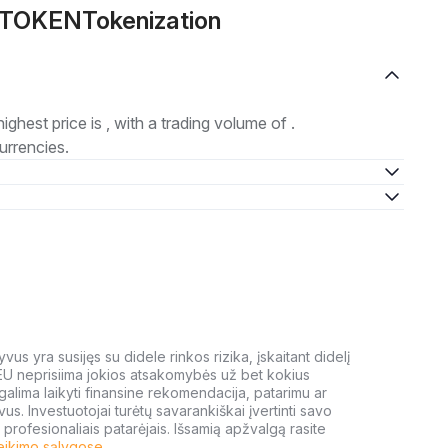
e TOKENTokenization
highest price is , with a trading volume of .
urrencies.
us yra susijęs su didele rinkos rizika, įskaitant didelį
 EU neprisiima jokios atsakomybės už bet kokius
galima laikyti finansine rekomendacija, patarimu ar
yvus. Investuotojai turėtų savarankiškai įvertinti savo
 profesionaliais patarėjais. Išsamią apžvalgą rasite
eikimo sąlygose
.