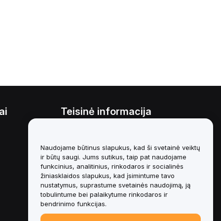
ai
Teisinė informacija
Interesų konfliktų politika
Naudojame būtinus slapukus, kad ši svetainė veiktų
Saugojimo ir administravimo
politikos santrauka
ir būtų saugi. Jums sutikus, taip pat naudojame
funkcinius, analitinius, rinkodaros ir socialinės
ESG informacija
žiniasklaidos slapukus, kad įsimintume tavo
nustatymus, suprastume svetainės naudojimą, ją
Crypto-Asset White Papers
tobulintume bei palaikytume rinkodaros ir
bendrinimo funkcijas.