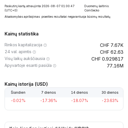
Paskutinį kartą atnaujinta 2026-08-07 01:00:47
Duomenų šaltinis:
(UTC+0)
CoinGecko
Atsakomybės apribojimas: praeities rezultatai negarantuoja būsimų rezultatų.
Kainų statistika
Rinkos kapitalizacija
7.67K
24 val. apimtis
62.63
Visų laikų aukščiausia
0.929817
Apyvartoje esanti pasiūla
77.16M
Kainų istorija (USD)
Šiandien
7 dienos
14 dienos
30 dienos
-0.02%
-17.36%
-18.07%
-23.63%