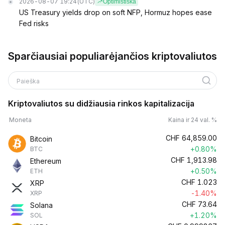
2026-08-07 19:24
(UTC)
Optimistiška
US Treasury yields drop on soft NFP, Hormuz hopes ease
Fed risks
Sparčiausiai populiarėjančios kriptovaliutos
Paieška
Kriptovaliutos su didžiausia rinkos kapitalizacija
Moneta
Kaina ir 24 val. %
CHF
64,859.00
Bitcoin
+0.80%
BTC
CHF
1,913.98
Ethereum
+0.50%
ETH
CHF
1.023
XRP
-1.40%
XRP
CHF
73.64
Solana
+1.20%
SOL