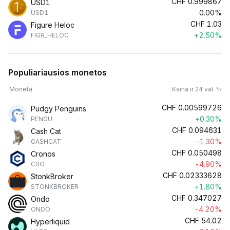
CHF
0.999867
USD1
0.00%
USD1
CHF
1.03
Figure Heloc
+2.50%
FIGR_HELOC
Populiariausios monetos
Moneta
Kaina ir 24 val. %
CHF
0.00599726
Pudgy Penguins
+0.30%
PENGU
CHF
0.094631
Cash Cat
-1.30%
CASHCAT
CHF
0.050498
Cronos
-4.90%
CRO
CHF
0.02333628
StonkBroker
+1.80%
STONKBROKER
CHF
0.347027
Ondo
-4.20%
ONDO
CHF
54.02
Hyperliquid