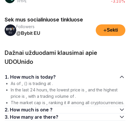
-3.10%
HYPE
Sek mus socialiniuose tinkluose
Followers
+
Sekti
@Bybit EU
Dažnai užduodami klausimai apie
UDOUnido
1. How much is today?
As of , () is trading at .
In the last 24 hours, the lowest price is , and the highest
price is , with a trading volume of .
The market cap is , ranking it # among all cryptocurrencies.
2. How much is one ?
3. How many are there?