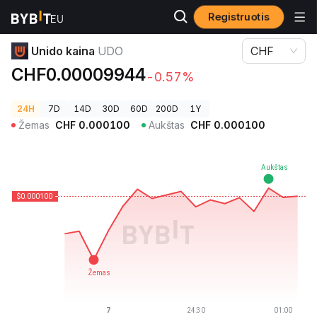
Registruotis
Kriptovaliutų kainos
Unido kaina UDO
Unido kaina
UDO
CHF
CHF0.00009944
-0.57%
24H
7D
14D
30D
60D
200D
1Y
Žemas
CHF
0.000100
Aukštas
CHF
0.000100