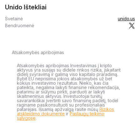
Unido Ištekliai
Svetainė
unido.us
Bendruomenė
Atsakomybės apribojimas
Atsakomybės apribojimas Investavimas į kripto
aktyvus yra susijęs su didele rinkos rizika, įskaitant
didelį svyravimą ir galimą viso kapitalo praradimą.
Bybit EU neprisiima jokios atsakomybės už bet
kokius investavimo rezultatus. Nieko, kas čia
pateikta, negalima laikyti finansine rekomendacija,
patarimu ar siūlymu pirkti, parduoti ar laikyti
skaitmeninius aktyvus. Investuotojai turėtų
savarankiškai įvertinti savo finansinę padėtį, todėl
raginame pasikonsultuoti su profesionaliais
patarėjais. Išsamią apžvalgą rasite mūsų
Rizikos
atskleidimo dokumente
ir
Paslaugų teikimo
sąlygose
.