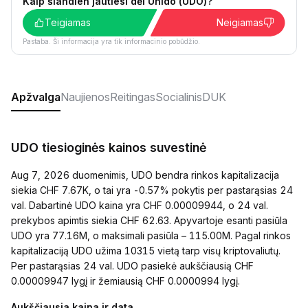
Kaip šiandien jautiesi dėl Unido (UDO)?
Teigiamas
Neigiamas
Pastaba. Ši informacija yra tik informacinio pobūdžio.
Apžvalga
Naujienos
Reitingas
Socialinis
DUK
UDO tiesioginės kainos suvestinė
Aug 7, 2026 duomenimis, UDO bendra rinkos kapitalizacija
siekia CHF 7.67K, o tai yra -0.57% pokytis per pastarąsias 24
val. Dabartinė UDO kaina yra CHF 0.00009944, o 24 val.
prekybos apimtis siekia CHF 62.63. Apyvartoje esanti pasiūla
UDO yra 77.16M, o maksimali pasiūla – 115.00M. Pagal rinkos
kapitalizaciją UDO užima 10315 vietą tarp visų kriptovaliutų.
Per pastarąsias 24 val. UDO pasiekė aukščiausią CHF
0.00009947 lygį ir žemiausią CHF 0.0000994 lygį.
Aukščiausia kaina ir data