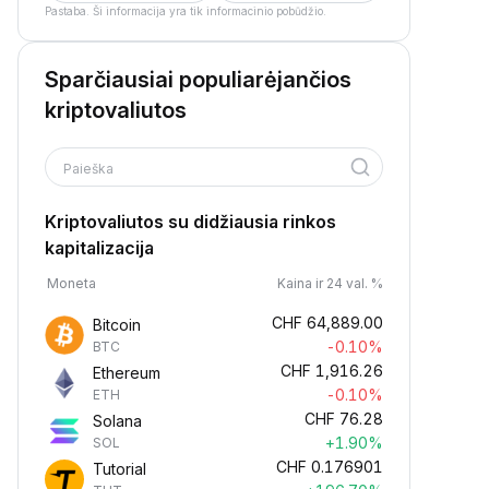
Pastaba. Ši informacija yra tik informacinio pobūdžio.
Sparčiausiai populiarėjančios
kriptovaliutos
Paieška
Kriptovaliutos su didžiausia rinkos
kapitalizacija
Moneta
Kaina ir 24 val. %
CHF
64,889.00
Bitcoin
-0.10%
BTC
CHF
1,916.26
Ethereum
-0.10%
ETH
CHF
76.28
Solana
+1.90%
SOL
CHF
0.176901
Tutorial