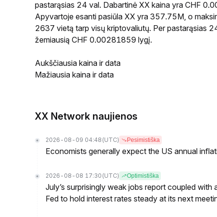
pastarąsias 24 val. Dabartinė XX kaina yra CHF 0.
Apyvartoje esanti pasiūla XX yra 357.75M, o maksima
2637 vietą tarp visų kriptovaliutų. Per pastarąsias
žemiausią CHF 0.00281859 lygį.
Aukščiausia kaina ir data
Mažiausia kaina ir data
XX Network naujienos
2026-08-09 04:48
(UTC)
Pesimistiška
Economists generally expect the US annual inflatio
2026-08-08 17:30
(UTC)
Optimistiška
July’s surprisingly weak jobs report coupled with 
Fed to hold interest rates steady at its next m