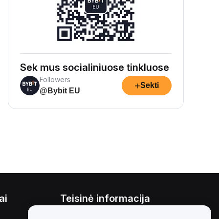
Sek mus socialiniuose tinkluose
Followers
+
Sekti
@Bybit EU
ai
Teisinė informacija
Interesų konfliktų politika