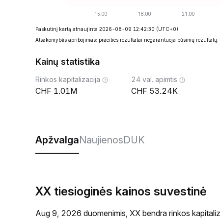
Paskutinį kartą atnaujinta 2026-08-09 12:42:30
(UTC+0)
Atsakomybės apribojimas: praeities rezultatai negarantuoja būsimų rezultatų.
Kainų statistika
Rinkos kapitalizacija
24 val. apimtis
1.01M
53.24K
Apžvalga
Naujienos
DUK
XX tiesioginės kainos suvestinė
Aug 9, 2026 duomenimis, XX bendra rinkos kapitaliz