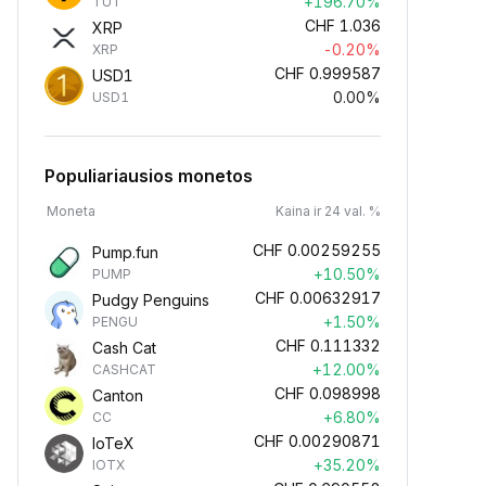
+196.70%
TUT
CHF
1.036
XRP
-0.20%
XRP
CHF
0.999587
USD1
0.00%
USD1
Populiariausios monetos
Moneta
Kaina ir 24 val. %
CHF
0.00259255
Pump.fun
+10.50%
PUMP
CHF
0.00632917
Pudgy Penguins
+1.50%
PENGU
CHF
0.111332
Cash Cat
+12.00%
CASHCAT
CHF
0.098998
Canton
+6.80%
CC
CHF
0.00290871
IoTeX
+35.20%
IOTX