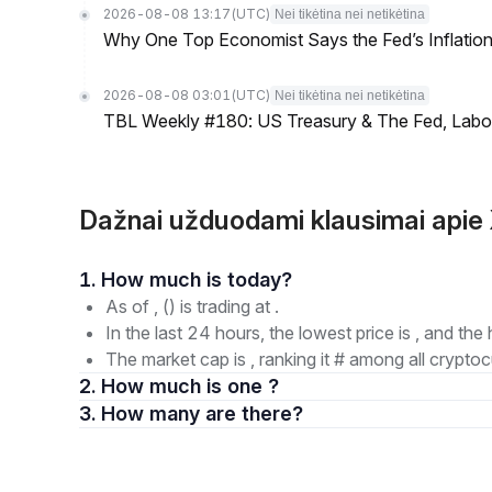
2026-08-08 13:17
(UTC)
Nei tikėtina nei netikėtina
Why One Top Economist Says the Fed’s Inflation
2026-08-08 03:01
(UTC)
Nei tikėtina nei netikėtina
TBL Weekly #180: US Treasury & The Fed, Labor 
Dažnai užduodami klausimai api
1. How much is today?
As of , () is trading at .
In the last 24 hours, the lowest price is , and the 
The market cap is , ranking it # among all cryptoc
2. How much is one ?
3. How many are there?