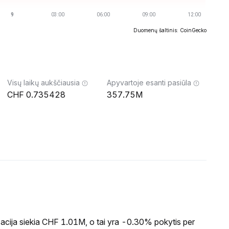
Duomenų šaltinis: CoinGecko
Visų laikų aukščiausia
Apyvartoje esanti pasiūla
0.735428
357.75M
acija siekia CHF 1.01M, o tai yra -0.30% pokytis per