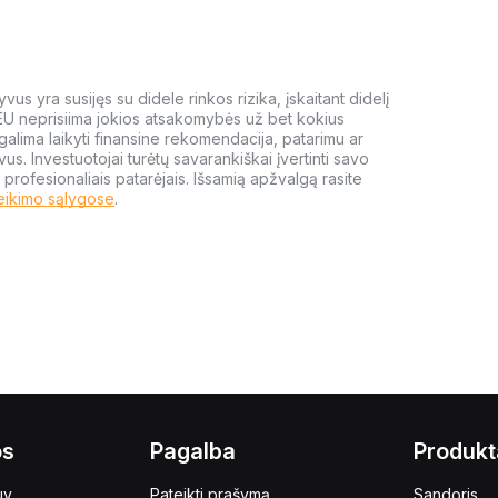
us yra susijęs su didele rinkos rizika, įskaitant didelį
 EU neprisiima jokios atsakomybės už bet kokius
galima laikyti finansine rekomendacija, patarimu ar
yvus. Investuotojai turėtų savarankiškai įvertinti savo
 profesionaliais patarėjais. Išsamią apžvalgą rasite
eikimo sąlygose
.
os
Pagalba
Produkt
uy
Pateikti prašymą
Sandoris