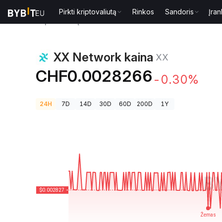
Pirkti kriptovaliutą
Rinkos
Sandoris
Įran
Kriptovaliutų kainos
XX Network kaina XX
XX Network kaina
XX
CHF0.0028266
-0.30%
24H
7D
14D
30D
60D
200D
1Y