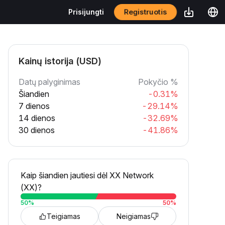
Registruotis
Prisijungti
Kainų istorija (USD)
Datų palyginimas
Pokyčio %
Šiandien
-0.31%
7 dienos
-29.14%
14 dienos
-32.69%
30 dienos
-41.86%
Kaip šiandien jautiesi dėl XX Network
(XX)?
50
%
50
%
Teigiamas
Neigiamas