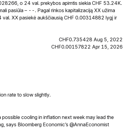
0028266, o 24 val. prekybos apimtis siekia CHF 53.24K.
li pasiūla – --. Pagal rinkos kapitalizaciją XX užima
 24 val. XX pasiekė aukščiausią CHF 0.00314882 lygį ir
CHF0.735428 Aug 5, 2022
CHF0.00157822 Apr 15, 2026
n rate to slow slightly.
a possible cooling in inflation next week may lead the
eeting, says Bloomberg Economic’s @AnnaEconomist