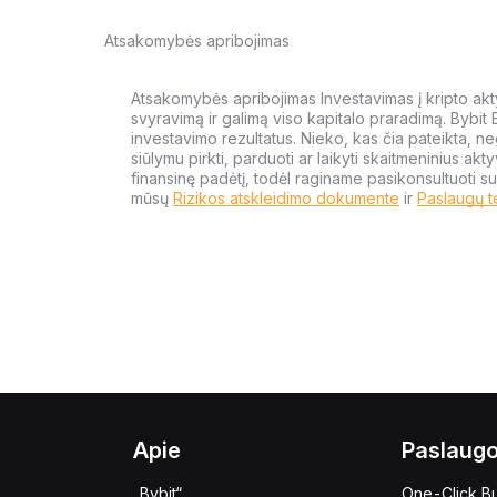
Atsakomybės apribojimas
Atsakomybės apribojimas Investavimas į kripto aktyv
svyravimą ir galimą viso kapitalo praradimą. Bybit
investavimo rezultatus. Nieko, kas čia pateikta, ne
siūlymu pirkti, parduoti ar laikyti skaitmeninius akt
finansinę padėtį, todėl raginame pasikonsultuoti su
mūsų
Rizikos atskleidimo dokumente
ir
Paslaugų t
Apie
Paslaug
„Bybit“
One-Click B