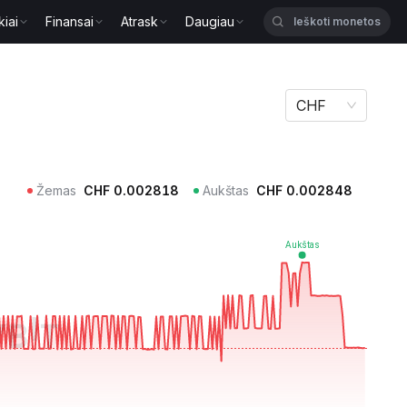
kiai
Finansai
Atrask
Daugiau
CHF
Žemas
CHF
0.002818
Aukštas
CHF
0.002848