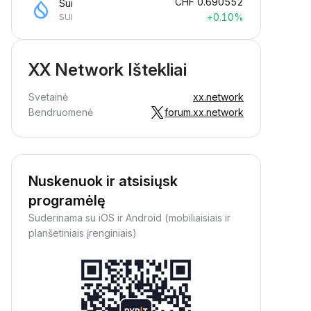
CHF
0.690552
Sui
+0.10%
SUI
XX Network Ištekliai
Svetainė
xx.network
Bendruomenė
forum.xx.network
Nuskenuok ir atsisiųsk
programėlę
Suderinama su iOS ir Android (mobiliaisiais ir
planšetiniais įrenginiais)