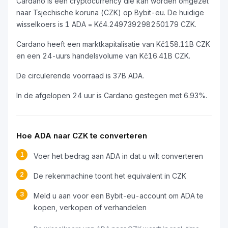
Cardano is een cryptocurrency die kan worden omgezet
naar Tsjechische koruna (CZK) op Bybit-eu. De huidige
wisselkoers is 1 ADA = Kč4.249739298250179 CZK.
Cardano heeft een marktkapitalisatie van Kč158.11B CZK
en een 24-uurs handelsvolume van Kč16.41B CZK.
De circulerende voorraad is 37B ADA.
In de afgelopen 24 uur is Cardano gestegen met 6.93%.
Hoe ADA naar CZK te converteren
1
Voer het bedrag aan ADA in dat u wilt converteren
2
De rekenmachine toont het equivalent in CZK
3
Meld u aan voor een Bybit-eu-account om ADA te
kopen, verkopen of verhandelen