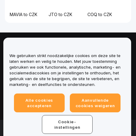
MAVIA to CZK
JTO to CZK
COQ to CZK
Over
We gebruiken strikt noodzakelijke cookies om deze site te
Diensten
laten werken en veilig te houden. Met jouw toestemming
gebruiken we ook functionele, analytische, marketing- en
socialemediacookies om je instellingen te onthouden, het
Ondersteuning
gebruik van de site te begrijpen, de site te verbeteren, en
marketing- en deelfuncties te ondersteunen.
Producten
Alle cookies
Aanvullende
Juridisch
accepteren
cookies weigeren
Cookie-
© 2025-2026 Bybit.eu. Alle rechten voorbehouden.
instellingen
Gebruiksvoorwaarden
|
Privacyvoorwaarden
|
Colofon