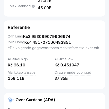
37.35B
Max. aanbod
45.00B
Referentie
24h Laag
Kč
3.953099079906974
24h Hoog
Kč
4.451707106483851
*De volgende gegevens tonen marktinformatie over eth
All-time high
All-time low
Kč
66.10
Kč
0.451947
Marktkapitalisatie
Circulerende voorraad
158.11B
37.35B
Over Cardano (ADA)