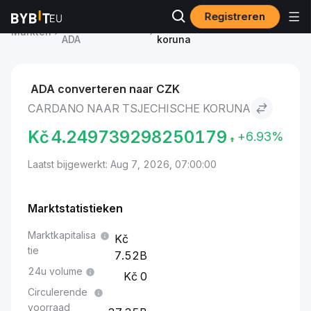
Registreren
Cardano-prijs
Cardano to Tsjechische
Markten
ADA
koruna
ADA converteren naar CZK
CARDANO NAAR TSJECHISCHE KORUNA
Kč
4.249739298250179
+6.93%
Laatst bijgewerkt: Aug 7, 2026, 07:00:00
Marktstatistieken
Marktkapitalisa
tie
7.52B
24u volume
0
Circulerende
voorraad