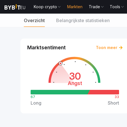
Koop crypto
Markten
Trade
Tools
Overzicht
Belangrijkste statistieken
Marktsentiment
Toon meer
30
Angst
67
33
Long
Short