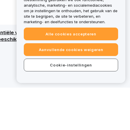
analytische, marketing- en socialemediacookies
om je instellingen te onthouden, het gebruik van de
site te begrijpen, de site te verbeteren, en
marketing- en deelfuncties te ondersteunen.
tiële verlies van al het kapitaal. Raadpleeg
Alle cookies accepteren
eschikt voor specifieke diensten, vallen
Aanvullende cookies weigeren
Cookie-instellingen