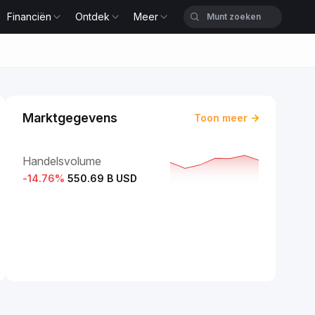
Financiën
Ontdek
Meer
Marktgegevens
Toon meer
Handelsvolume
-14.76
%
550.69 B USD