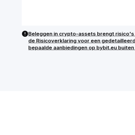
Beleggen in crypto-assets brengt risico's 
de Risicoverklaring voor een gedetailleer
bepaalde aanbiedingen op bybit.eu buiten