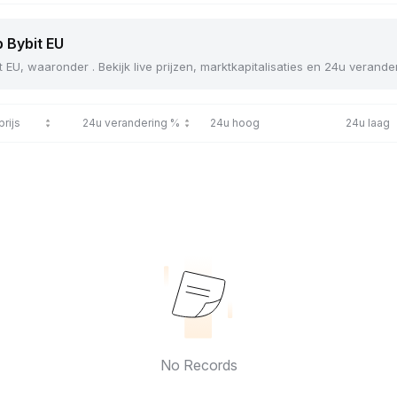
p Bybit EU
t EU, waaronder . Bekijk live prijzen, marktkapitalisaties en 24u verand
prijs
24u verandering %
24u hoog
24u laag
No Records