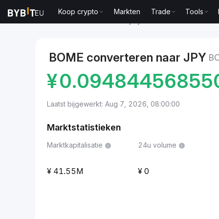
Koop crypto
Markten
Trade
Tools
Markten
BOOK OF MEME-prijs BOME
BOOK OF MEM
BOME converteren naar JPY
B
¥
0.09484456855
Laatst bijgewerkt: Aug 7, 2026, 08:00:00
Marktstatistieken
Marktkapitalisatie
24u volume
41.55M
0