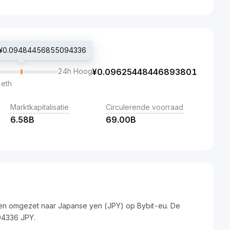
js ¥0.09484456855094336
24h Hoog
¥
0.09625448446893801
 eth
Marktkapitalisatie
Circulerende voorraad
6.58B
69.00B
n omgezet naar Japanse yen (JPY) op Bybit-eu. De
94336 JPY.