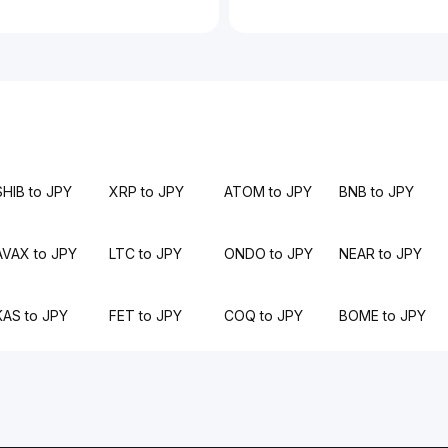
SHIB to JPY
XRP to JPY
ATOM to JPY
BNB to JPY
AVAX to JPY
LTC to JPY
ONDO to JPY
NEAR to JPY
KAS to JPY
FET to JPY
COQ to JPY
BOME to JPY