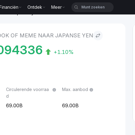
Financiën
Ontdek
Meer
E to Japanse yen
OOK OF MEME NAAR JAPANSE YEN
094336
+1.10%
Circulerende voorraa
Max. aanbod
d
69.00B
69.00B