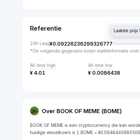
Referentie
Laatste pri
24h Laag
¥
0.09226236299326777
*De volgende gegevens tonen marktinformatie over
All-time high
All-time low
¥
4.01
¥
0.0086438
Over BOOK OF MEME (BOME)
BOOK OF MEME is een cryptocurrency die kan worde
huidige wisselkoers is 1 BOME = ¥0.094844568550