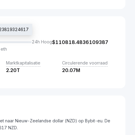
6.23819324617
24h Hoog
$
110818.4836109387
 eth
Marktkapitalisatie
Circulerende voorraad
2.20T
20.07M
et naar Nieuw-Zeelandse dollar (NZD) op Bybit-eu. De
4617 NZD.