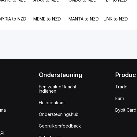
MYRIA to NZD
MEME to NZD
MANTA to NZD
LINK to NZD
Ondersteuning
Produc
Een zaak of klacht
Trade
indienen
Earn
Helpcentrum
mma
Bybit Card
Ondersteuningshub
Gebruikersfeedback
PI