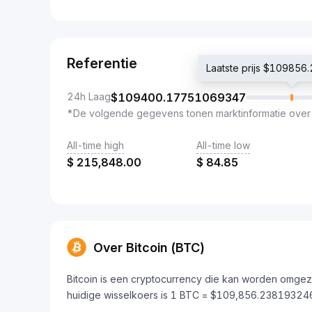
Referentie
Laatste prijs $10985
24h Laag
$
109400.17751069347
*De volgende gegevens tonen marktinformatie over
All-time high
All-time low
$
215,848.00
$
84.85
Over Bitcoin (BTC)
Bitcoin is een cryptocurrency die kan worden omgez
huidige wisselkoers is 1 BTC = $109,856.2381932