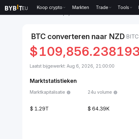
Koop crypto
Markten
Trade
Tools
Markten
Bitcoin-prijs BTC
Bitcoin to Nieuw-Zeela
BTC converteren naar NZD
BIT
$
109,856.23819
Laatst bijgewerkt: Aug 6, 2026, 21:00:00
Marktstatistieken
Marktkapitalisatie
24u volume
1.29T
64.39K