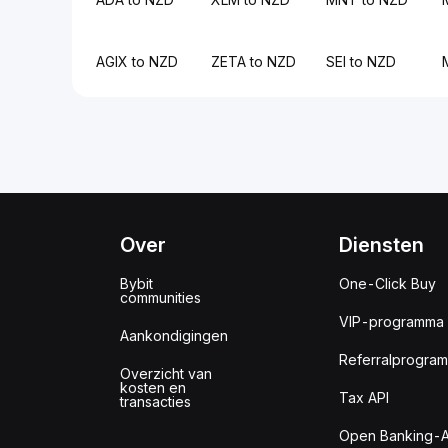
AGIX to NZD
ZETA to NZD
SEI to NZD
Over
Diensten
Bybit
One-Click Buy
communities
VIP-programma
Aankondigingen
Referralprogra
Overzicht van
kosten en
Tax API
transacties
Open Banking-A