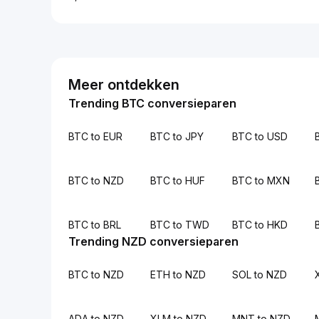
Meer ontdekken
Trending BTC conversieparen
BTC to EUR
BTC to JPY
BTC to USD
BTC to NZD
BTC to HUF
BTC to MXN
BTC to BRL
BTC to TWD
BTC to HKD
Trending NZD conversieparen
BTC to NZD
ETH to NZD
SOL to NZD
ADA to NZD
XLM to NZD
MNT to NZD