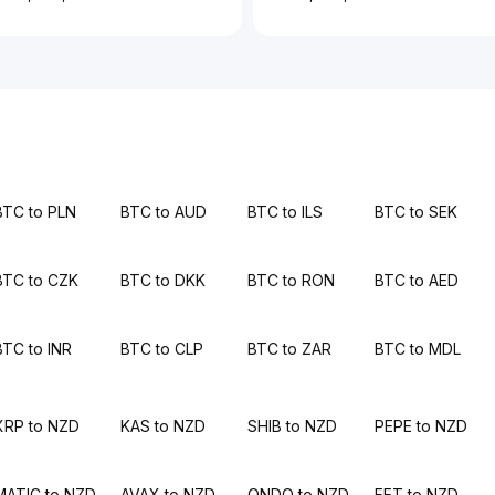
BTC to PLN
BTC to AUD
BTC to ILS
BTC to SEK
BTC to CZK
BTC to DKK
BTC to RON
BTC to AED
BTC to INR
BTC to CLP
BTC to ZAR
BTC to MDL
XRP to NZD
KAS to NZD
SHIB to NZD
PEPE to NZD
MATIC to NZD
AVAX to NZD
ONDO to NZD
FET to NZD