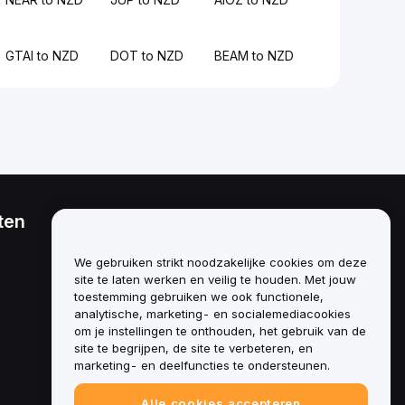
GTAI to NZD
DOT to NZD
BEAM to NZD
ten
Juridisch
Beleid inzake
We gebruiken strikt noodzakelijke cookies om deze
belangenverstrengeling
site te laten werken en veilig te houden. Met jouw
toestemming gebruiken we ook functionele,
Samenvatting van het beleid
analytische, marketing- en socialemediacookies
inzake bewaring en
administratie
om je instellingen te onthouden, het gebruik van de
site te begrijpen, de site te verbeteren, en
ESG-informatie
marketing- en deelfuncties te ondersteunen.
Crypto-whitepapers van
Alle cookies accepteren