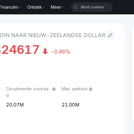
Financiën
Ontdek
Meer
ndse dollar
COIN NAAR NIEUW-ZEELANDSE DOLLAR
324617
-0.46%
Circulerende voorraa
Max. aanbod
d
20.07M
21.00M