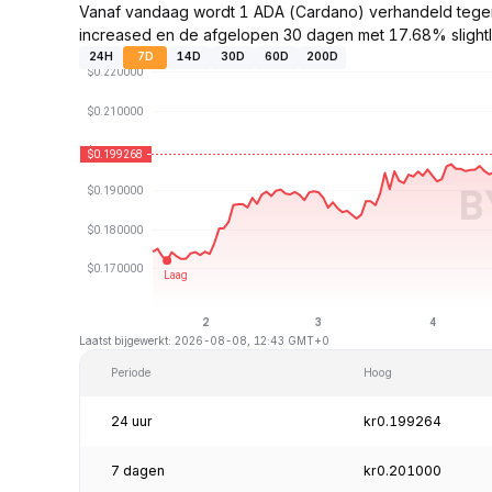
Vanaf vandaag wordt 1 ADA (Cardano) verhandeld tege
increased en de afgelopen 30 dagen met 17.68% slight
24H
7D
14D
30D
60D
200D
Laatst bijgewerkt: 2026-08-08, 12:43 GMT+0
Periode
Hoog
24 uur
kr0.199264
7 dagen
kr0.201000