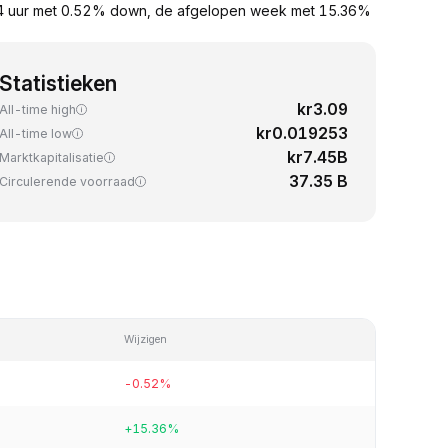
24 uur met 0.52% down, de afgelopen week met 15.36%
Statistieken
kr3.09
All-time high
kr0.019253
All-time low
kr7.45B
Marktkapitalisatie
37.35 B
Circulerende voorraad
Wijzigen
-0.52%
+15.36%