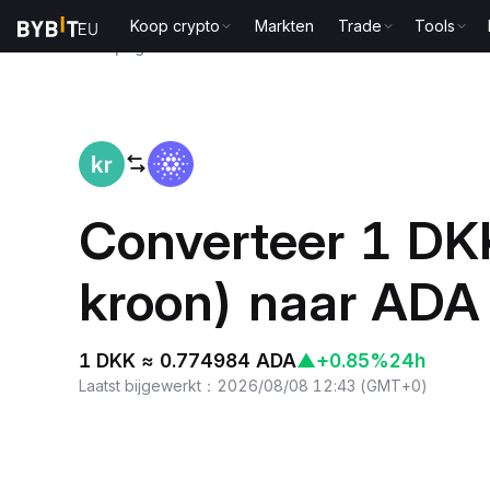
Koop crypto
Markten
Trade
Tools
Startpagina
DKK to ADA
Converteer 1 DK
kroon) naar ADA
1 DKK ≈ 0.774984 ADA
▲
+0.85%
24h
Laatst bijgewerkt
：
2026/08/08 12:43
(
GMT+0
)