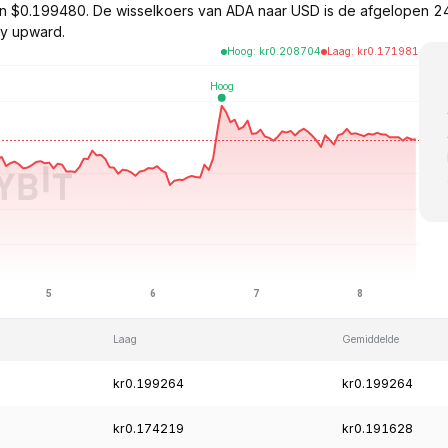
n $0.199480. De wisselkoers van ADA naar USD is de afgelopen 
ly upward.
Hoog
:
kr
0.208704
Laag
:
kr
0.171981
Laag
Gemiddelde
kr0.199264
kr0.199264
kr0.174219
kr0.191628