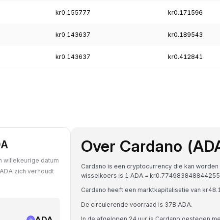
kr0.155777
kr0.171596
kr0.143637
kr0.189543
kr0.143637
kr0.412841
Over Cardano (AD
DA
 willekeurige datum
Cardano is een cryptocurrency die kan worden
 ADA zich verhoudt
wisselkoers is 1 ADA = kr0.774983848844255
Cardano heeft een marktkapitalisatie van kr4
De circulerende voorraad is 37B ADA.
ADA
In de afgelopen 24 uur is Cardano gestegen m