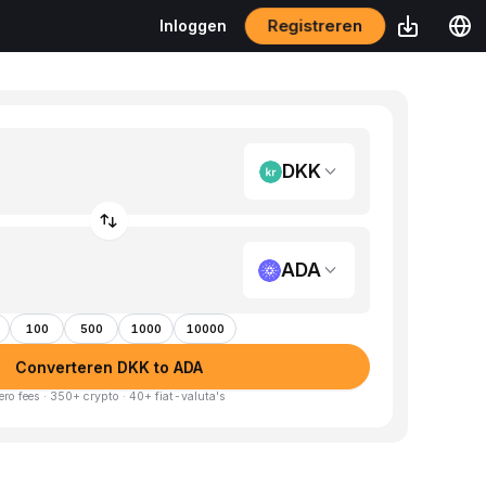
Registreren
Inloggen
DKK
ADA
100
500
1000
10000
Converteren DKK to ADA
ero fees · 350+ crypto · 40+ fiat-valuta's