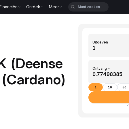
Financiën
Ontdek
Meer
Uitgeven
K (Deense
Ontvang ~
 (Cardano)
1
10
50
Z