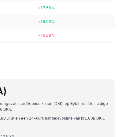
+17.68%
+19.09%
-75.06%
A)
 omgezet naar Deense kroon (DKK) op Bybit-eu. De huidige
6 DKK.
8.18B DKK en een 24-uurs handelsvolume van kr1.80B DKK.
et 0.85%.