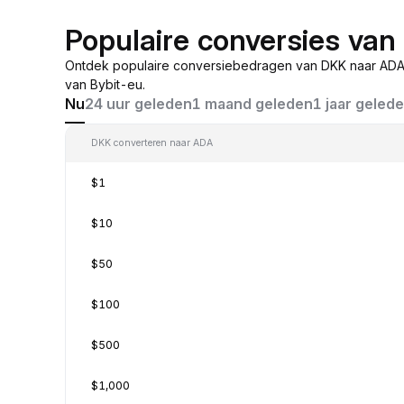
Populaire conversies va
Ontdek populaire conversiebedragen van DKK naar ADA,
van Bybit-eu.
Nu
24 uur geleden
1 maand geleden
1 jaar geled
DKK converteren naar ADA
$1
$10
$50
$100
$500
$1,000