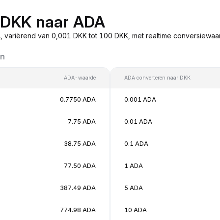
n DKK naar ADA
 variërend van 0,001 DKK tot 100 DKK, met realtime conversiewa
en
ADA-waarde
ADA converteren naar DKK
0.7750 ADA
0.001 ADA
7.75 ADA
0.01 ADA
38.75 ADA
0.1 ADA
77.50 ADA
1 ADA
387.49 ADA
5 ADA
774.98 ADA
10 ADA