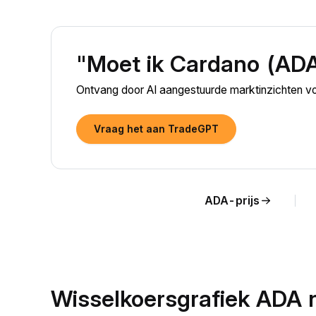
"Moet ik Cardano (AD
Ontvang door AI aangestuurde marktinzichten v
Vraag het aan TradeGPT
ADA-prijs
Wisselkoersgrafiek ADA 