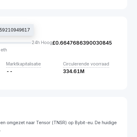
4259210949617
24h Hoog
£
0.6647686390030845
 eth
Marktkapitalisatie
Circulerende voorraad
--
334.61M
den omgezet naar Tensor (TNSR) op Bybit-eu. De huidige
.