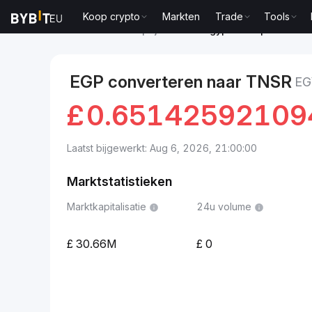
Koop crypto
Markten
Trade
Tools
Markten
Tensor-prijs TNSR
Egyptische pond to T
EGP converteren naar TNSR
EG
£
0.65142592109
Laatst bijgewerkt: Aug 6, 2026, 21:00:00
Marktstatistieken
Marktkapitalisatie
24u volume
30.66M
0