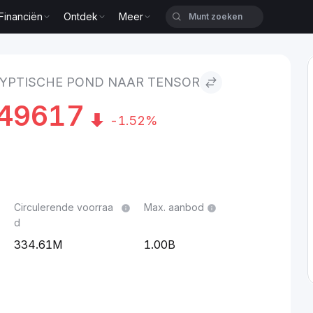
Financiën
Ontdek
Meer
ensor
YPTISCHE POND NAAR TENSOR
49617
-1.52%
Circulerende voorraa
Max. aanbod
d
334.61M
1.00B