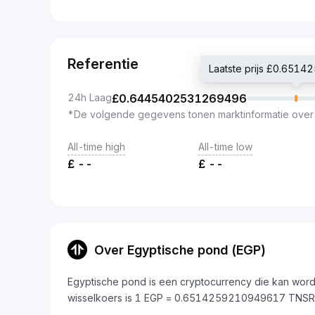
Referentie
Laatste prijs £0.651
24h Laag
£
0.6445402531269496
*De volgende gegevens tonen marktinformatie over
All-time high
All-time low
£
--
£
--
Over Egyptische pond (EGP)
Egyptische pond is een cryptocurrency die kan wor
wisselkoers is 1 EGP = 0.6514259210949617 TNSR