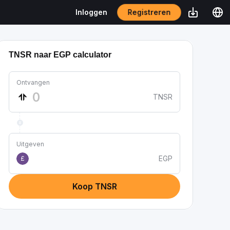
Registreren
Inloggen
TNSR naar EGP calculator
Ontvangen
TNSR
Uitgeven
EGP
£
Koop TNSR