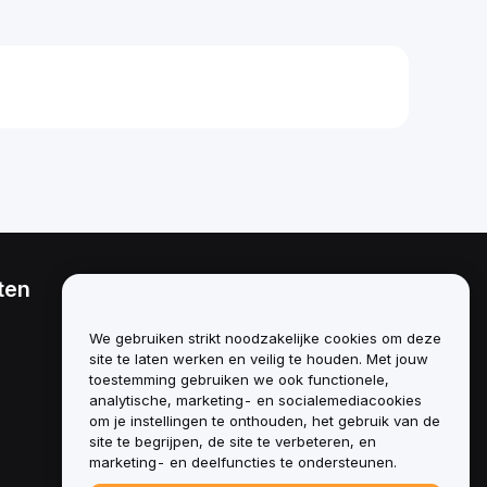
ten
Juridisch
Beleid inzake
We gebruiken strikt noodzakelijke cookies om deze
belangenverstrengeling
site te laten werken en veilig te houden. Met jouw
toestemming gebruiken we ook functionele,
Samenvatting van het beleid
analytische, marketing- en socialemediacookies
inzake bewaring en
administratie
om je instellingen te onthouden, het gebruik van de
site te begrijpen, de site te verbeteren, en
ESG-informatie
marketing- en deelfuncties te ondersteunen.