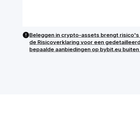
Beleggen in crypto-assets brengt risico's 
de Risicoverklaring voor een gedetailleer
bepaalde aanbiedingen op bybit.eu buiten