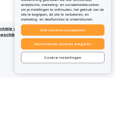
analytische, marketing- en socialemediacookies
om je instellingen te onthouden, het gebruik van de
site te begrijpen, de site te verbeteren, en
marketing- en deelfuncties te ondersteunen.
tiële verlies van al het kapitaal. Raadpleeg
Alle cookies accepteren
eschikt voor specifieke diensten, vallen
Aanvullende cookies weigeren
Cookie-instellingen