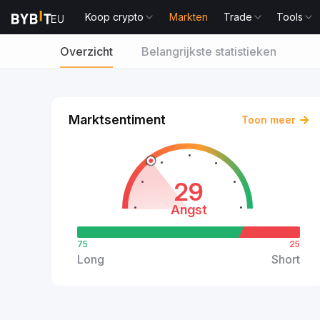
Koop crypto
Markten
Trade
Tools
Overzicht
Belangrijkste statistieken
Marktsentiment
Toon meer
29
Angst
75
25
Long
Short