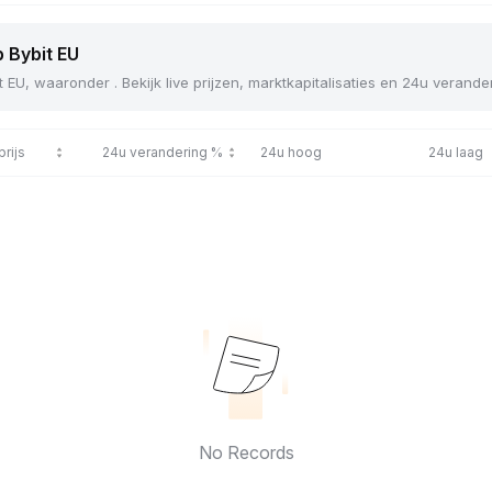
p Bybit EU
t EU, waaronder . Bekijk live prijzen, marktkapitalisaties en 24u verand
prijs
24u verandering %
24u hoog
24u laag
No Records