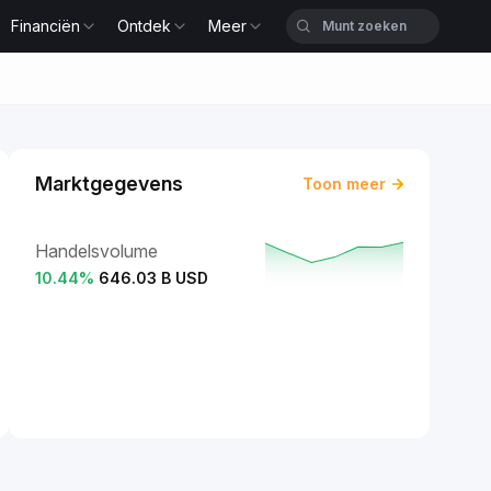
Financiën
Ontdek
Meer
Marktgegevens
Toon meer
Handelsvolume
10.44
%
646.03 B USD