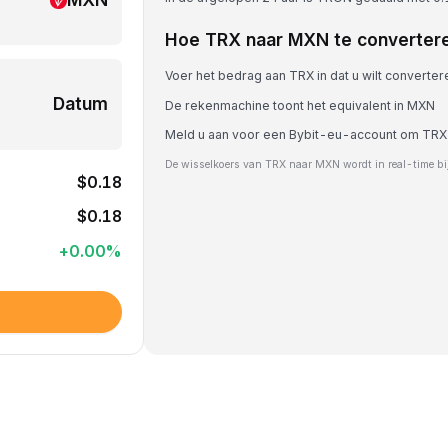
Hoe TRX naar MXN te converter
Voer het bedrag aan TRX in dat u wilt converter
Datum
De rekenmachine toont het equivalent in MXN
Meld u aan voor een Bybit-eu-account om TRX
De wisselkoers van TRX naar MXN wordt in real-time bi
$0.18
$0.18
+
0.00
%