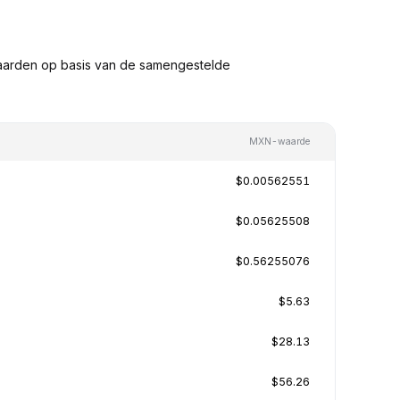
aarden op basis van de samengestelde
MXN-waarde
$0.00562551
$0.05625508
$0.56255076
$5.63
$28.13
$56.26