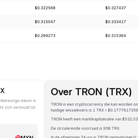
$0.322568
$0.327437
$0.315047
$0.333417
$0.269273
$0.315364
Over TRON (TRX)
RX
llekeurige datum in
TRON is een cryptocurrency die kan worden o
X zich verhoudt tot
huidige wisselkoers is 1 TRX = $0.17776173
TRON heeft een marktkapitalisatie van $532.
De circulerende voorraad is 95B TRX.
MXN
In de afgelopen 24 uur is TRON gedaald met 0