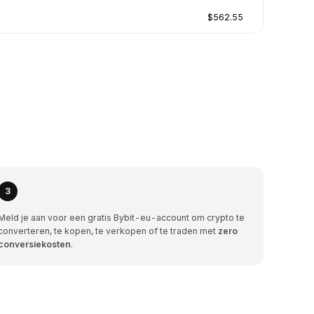
$562.55
3
Meld je aan voor een gratis Bybit-eu-account om crypto te
converteren, te kopen, te verkopen of te traden met
zero
conversiekosten
.