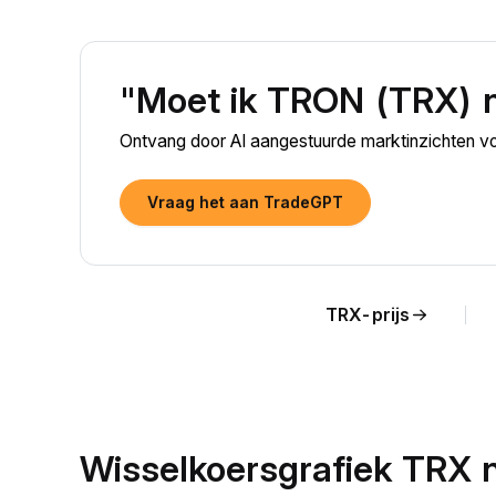
"Moet ik TRON (TRX) 
Ontvang door AI aangestuurde marktinzichten v
Vraag het aan TradeGPT
TRX-prijs
Wisselkoersgrafiek TRX 