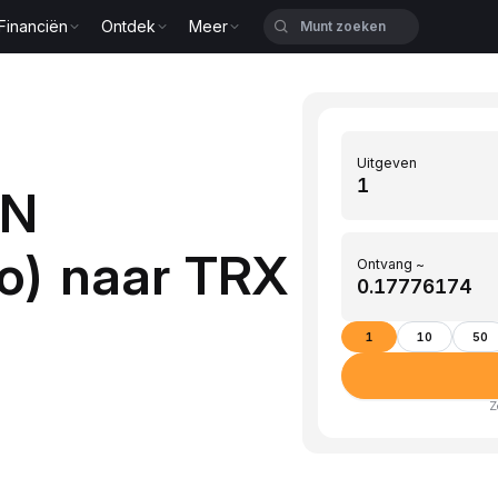
Financiën
Ontdek
Meer
Uitgeven
XN
o) naar TRX
Ontvang ~
1
10
50
Z