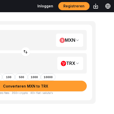
Registreren
Inloggen
MXN
TRX
100
500
1000
10000
Converteren MXN to TRX
ero fees · 350+ crypto · 40+ fiat-valuta's