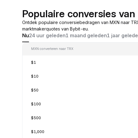
Populaire conversies va
Ontdek populaire conversiebedragen van MXN naar TRX
marktmakerquotes van Bybit-eu.
Nu
24 uur geleden
1 maand geleden
1 jaar geled
MXN converteren naar TRX
$1
$10
$50
$100
$500
$1,000