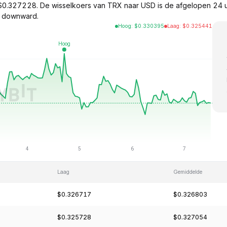
0.327228. De wisselkoers van TRX naar USD is de afgelopen 24 
y downward.
Hoog
:
$
0.330395
Laag
:
$
0.325441
Laag
Gemiddelde
$0.326717
$0.326803
$0.325728
$0.327054