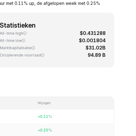
uur met 0.11% up, de afgelopen week met 0.25%
Statistieken
$0.431288
All-time high
$0.001804
All-time low
$31.02B
Marktkapitalisatie
94.89 B
Circulerende voorraad
Wijzigen
+0.11%
+0.25%