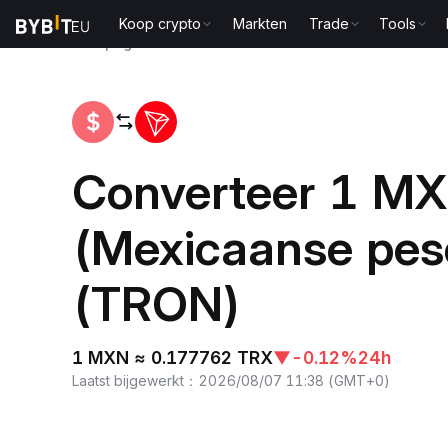
Koop crypto
Markten
Trade
Tools
Startpagina
MXN to TRX
Converteer 1 M
(Mexicaanse pes
(TRON)
1 MXN ≈ 0.177762 TRX
▼
-0.12%
24h
Laatst bijgewerkt
：
2026/08/07 11:38
(
GMT+0
)