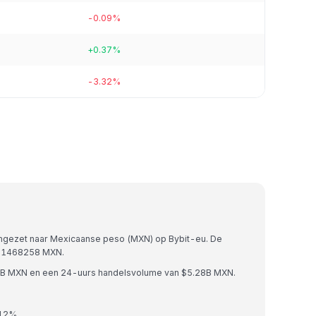
-0.09%
+0.37%
-3.32%
mgezet naar Mexicaanse peso (MXN) op Bybit-eu. De
591468258 MXN.
53B MXN en een 24-uurs handelsvolume van $5.28B MXN.
.12%.