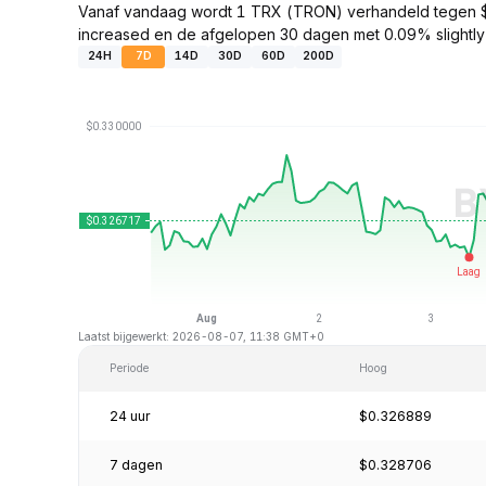
Vanaf vandaag wordt 1 TRX (TRON) verhandeld tegen $
increased en de afgelopen 30 dagen met 0.09% slightl
24H
7D
14D
30D
60D
200D
Laatst bijgewerkt: 2026-08-07, 11:38 GMT+0
Periode
Hoog
24 uur
$0.326889
7 dagen
$0.328706