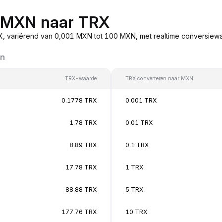
n MXN naar TRX
, variërend van 0,001 MXN tot 100 MXN, met realtime conversiew
en
TRX-waarde
TRX converteren naar MXN
0.1778 TRX
0.001 TRX
1.78 TRX
0.01 TRX
8.89 TRX
0.1 TRX
17.78 TRX
1 TRX
88.88 TRX
5 TRX
177.76 TRX
10 TRX