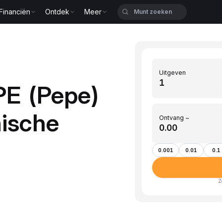
Financiën
Ontdek
Meer
Uitgeven
PE (Pepe)
hische
Ontvang ~
0.001
0.01
0.1
Z