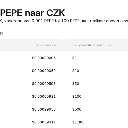
n PEPE naar CZK
, variërend van 0,001 PEPE tot 100 PEPE, met realtime conversie
en
CZK-waarde
CZK converteren naar PEPE
$0.00000006
$1
$0.00000059
$10
$0.00000593
$50
$0.00005931
$100
$0.00029656
$500
$0.00059311
$1,000