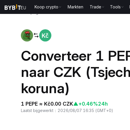
Koop crypto
Markten
Trade
Tools
Startpagina
PEPE to CZK
Converteer 1 PE
naar CZK (Tsjec
koruna)
1 PEPE ≈ Kč0.00 CZK
▲
+0.46%
24h
Laatst bijgewerkt
：
2026/08/07 16:35
(
GMT+0
)