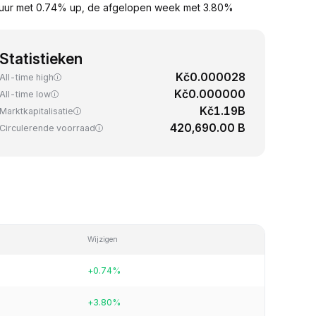
 uur met 0.74% up, de afgelopen week met 3.80%
Statistieken
Kč0.000028
All-time high
Kč0.000000
All-time low
Kč1.19B
Marktkapitalisatie
420,690.00 B
Circulerende voorraad
Wijzigen
+0.74%
+3.80%