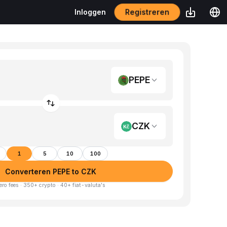
Registreren
Inloggen
PEPE
CZK
1
5
10
100
Converteren PEPE to CZK
ero fees · 350+ crypto · 40+ fiat-valuta's