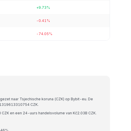
+9.73%
-0.41%
-74.05%
gezet naar Tsjechische koruna (CZK) op Bybit-eu. De
311319613310754 CZK.
4B CZK en een 24-uurs handelsvolume van Kč2.03B CZK.
0.46%.