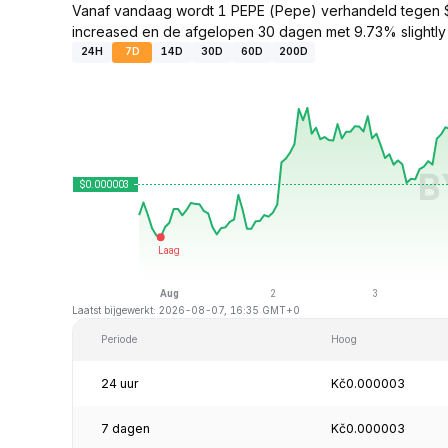
Vanaf vandaag wordt 1 PEPE (Pepe) verhandeld tegen 
increased en de afgelopen 30 dagen met 9.73% slightly
24H
7D
14D
30D
60D
200D
Laatst bijgewerkt: 2026-08-07, 16:35 GMT+0
Periode
Hoog
24 uur
Kč0.000003
7 dagen
Kč0.000003