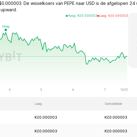
$0.000003. De wisselkoers van PEPE naar USD is de afgelopen 24
 upward.
Hoog
:
Kč
0.000003
Laag
:
Kč
0.000003
Laag
Gemiddelde
Kč0.000003
Kč0.000003
Kč0.000003
Kč0.000003