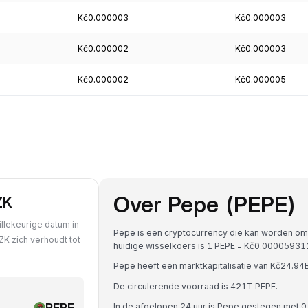
Kč0.000003
Kč0.000003
Kč0.000002
Kč0.000003
Kč0.000002
Kč0.000005
Over Pepe (PEPE)
ZK
llekeurige datum in
Pepe is een cryptocurrency die kan worden om
ZK zich verhoudt tot
huidige wisselkoers is 1 PEPE = Kč0.000059
Pepe heeft een marktkapitalisatie van Kč24.9
De circulerende voorraad is 421T PEPE.
PEPE
In de afgelopen 24 uur is Pepe gestegen met 