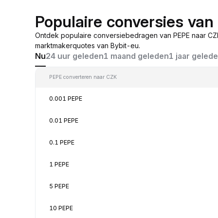
Populaire conversies va
Ontdek populaire conversiebedragen van PEPE naar CZK
marktmakerquotes van Bybit-eu.
Nu
24 uur geleden
1 maand geleden
1 jaar geled
PEPE converteren naar CZK
0.001 PEPE
0.01 PEPE
0.1 PEPE
1 PEPE
5 PEPE
10 PEPE