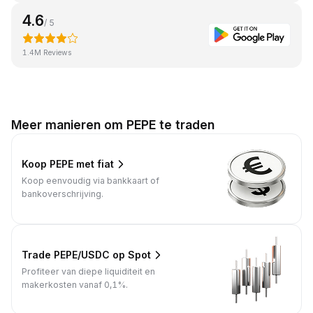
4.6
/ 5
1.4M Reviews
Meer manieren om PEPE te traden
Koop PEPE met fiat
Koop eenvoudig via bankkaart of
bankoverschrijving.
Trade PEPE/USDC op Spot
Profiteer van diepe liquiditeit en
makerkosten vanaf 0,1%.