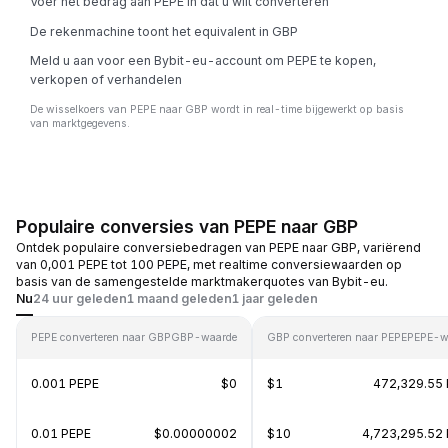
Voer het bedrag aan PEPE in dat u wilt converteren
De rekenmachine toont het equivalent in GBP
Meld u aan voor een Bybit-eu-account om PEPE te kopen,
verkopen of verhandelen
De wisselkoers van PEPE naar GBP wordt in real-time bijgewerkt op basis
van marktgegevens.
Populaire conversies van PEPE naar GBP
Ontdek populaire conversiebedragen van PEPE naar GBP, variërend
van 0,001 PEPE tot 100 PEPE, met realtime conversiewaarden op
basis van de samengestelde marktmakerquotes van Bybit-eu.
Nu
24 uur geleden
1 maand geleden
1 jaar geleden
PEPE converteren naar GBP
GBP-waarde
GBP converteren naar PEPE
PEPE-w
0.001 PEPE
$0
$1
472,329.55
0.01 PEPE
$0.00000002
$10
4,723,295.52