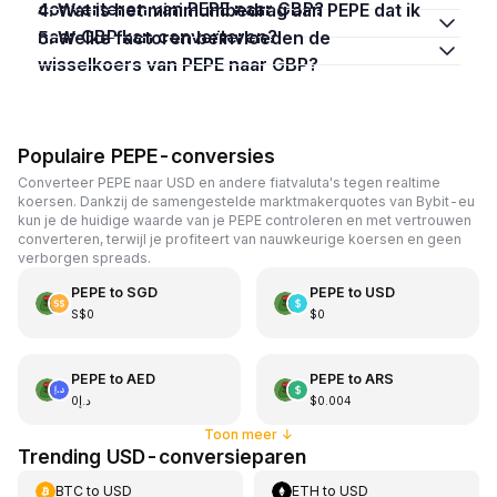
converteren van PEPE naar GBP?
4. Wat is het minimumbedrag aan PEPE dat ik
naar GBP kan converteren?
5. Welke factoren beïnvloeden de
wisselkoers van PEPE naar GBP?
Populaire PEPE-conversies
Converteer PEPE naar USD en andere fiatvaluta's tegen realtime
koersen. Dankzij de samengestelde marktmakerquotes van Bybit-eu
kun je de huidige waarde van je PEPE controleren en met vertrouwen
converteren, terwijl je profiteert van nauwkeurige koersen en geen
verborgen spreads.
PEPE
to
SGD
PEPE
to
USD
S$0
$0
PEPE
to
AED
PEPE
to
ARS
د.إ0
$0.004
Toon meer
↓
Trending USD-conversieparen
BTC
to
USD
ETH
to
USD