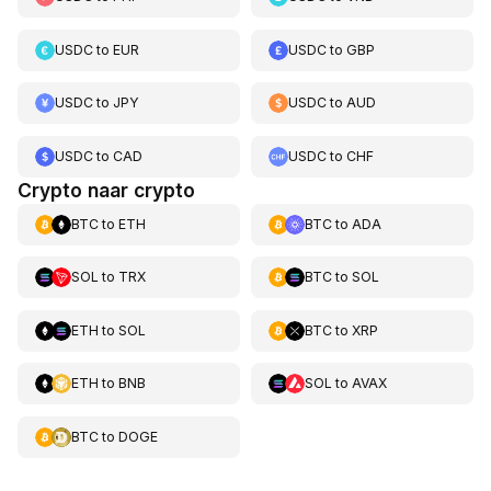
USDC
to
EUR
USDC
to
GBP
USDC
to
JPY
USDC
to
AUD
USDC
to
CAD
USDC
to
CHF
Crypto naar crypto
BTC
to
ETH
BTC
to
ADA
SOL
to
TRX
BTC
to
SOL
ETH
to
SOL
BTC
to
XRP
ETH
to
BNB
SOL
to
AVAX
BTC
to
DOGE