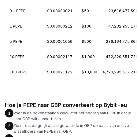
0.1 PEPE
$0.00000021
$50
23,616,477.59
1 PEPE
$0.00000212
$100
47,232,955.17
5 PEPE
$0.00001059
$500
236,164,775.86
10 PEPE
$0.00002117
$1,000
472,329,551.72
100 PEPE
$0.00021172
$10,000
4,723,295,517.21
Hoe je PEPE naar GBP converteert op Bybit-eu
Voer in de bovenstaande calculator het bedrag aan PEPE in dat je
1
naar GBP wilt converteren.
Zie direct de gelijkwaardige waarde in GBP op basis van de live
2
wisselkoers van PEPE naar GBP.