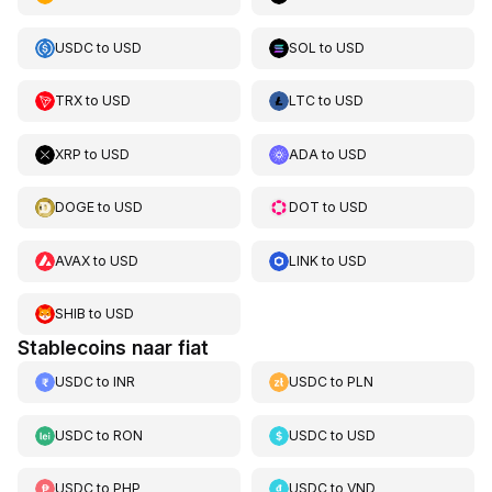
USDC
to
USD
SOL
to
USD
TRX
to
USD
LTC
to
USD
XRP
to
USD
ADA
to
USD
DOGE
to
USD
DOT
to
USD
AVAX
to
USD
LINK
to
USD
SHIB
to
USD
Stablecoins naar fiat
USDC
to
INR
USDC
to
PLN
USDC
to
RON
USDC
to
USD
USDC
to
PHP
USDC
to
VND