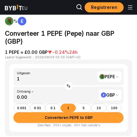
Registreren
Startpagina
PEPE to GBP
Converteer 1 PEPE (Pepe) naar GBP
(GBP)
1 PEPE ≈ £0.00 GBP
▼
-0.24%
24h
Laatst bijgewerkt
：
2026/08/09 05:59
(
GMT+0
)
Uitgeven
PEPE
Ontvang ~
GBP
0.001
0.01
0.1
1
5
10
100
Converteren PEPE to GBP
Zero fees · 350+ crypto · 40+ fiat-valuta's