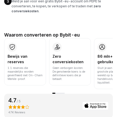
Meld je aan voor een gratis Bybit-eu-account om PEPE te
3
converteren, te kopen, te verkopen of te traden met
zero
conversiekosten
.
Waarom converteren op Bybit-eu
Bewijs van
Zero
86 mln+
reserves
conversiekosten
gebruiker
1:1 reserves die
Geen verborgen kosten.
Sluit je aan bi
maandelijks worden
De genoteerde koers is de
grootste platfo
geverifieerd met On-Chain
definitieve koers die je
wereld op basi
Merkle-proof.
betaalt.
handelsvolume
liquiditeit.
4.7
/ 5
47K Reviews