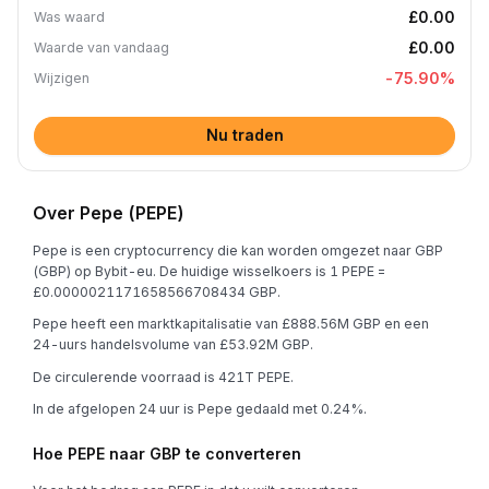
£0.00
Was waard
£0.00
Waarde van vandaag
-75.90
%
Wijzigen
Nu traden
Over Pepe (PEPE)
Pepe is een cryptocurrency die kan worden omgezet naar GBP
(GBP) op Bybit-eu. De huidige wisselkoers is 1 PEPE =
£0.0000021171658566708434 GBP.
Pepe heeft een marktkapitalisatie van £888.56M GBP en een
24-uurs handelsvolume van £53.92M GBP.
De circulerende voorraad is 421T PEPE.
In de afgelopen 24 uur is Pepe gedaald met 0.24%.
Hoe PEPE naar GBP te converteren