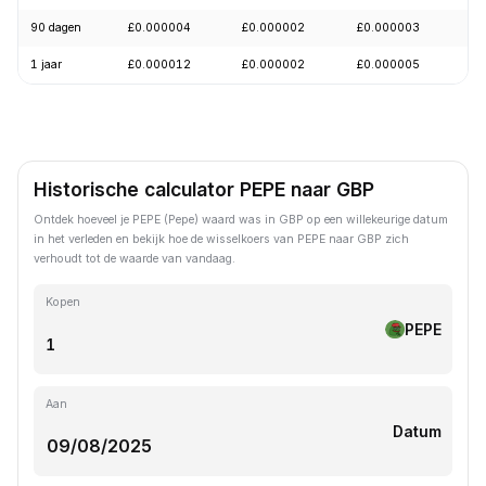
90 dagen
£0.000004
£0.000002
£0.000003
+
1 jaar
£0.000012
£0.000002
£0.000005
-
Historische calculator PEPE naar GBP
Ontdek hoeveel je PEPE (Pepe) waard was in GBP op een willekeurige datum
in het verleden en bekijk hoe de wisselkoers van PEPE naar GBP zich
verhoudt tot de waarde van vandaag.
Kopen
PEPE
Aan
Datum