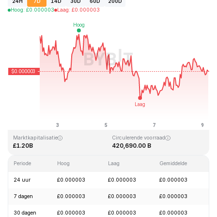
24H
7D
14D
30D
60D
200D
Hoog
:
£
0.000003
Laag
:
£
0.000003
Laatst bijgewerkt: 2026-08-09, 05:59 GMT+0
All-time high
All-time low
£0.000028
£0.000000
Marktkapitalisatie
Circulerende voorraad
£1.20B
420,690.00 B
Periode
Hoog
Laag
Gemiddelde
Wi
24 uur
£0.000003
£0.000003
£0.000003
-
7 dagen
£0.000003
£0.000003
£0.000003
-
30 dagen
£0.000003
£0.000003
£0.000003
+