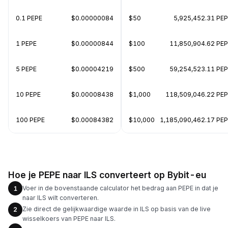
0.1 PEPE
$0.00000084
$50
5,925,452.31 PE
1 PEPE
$0.00000844
$100
11,850,904.62 PE
5 PEPE
$0.00004219
$500
59,254,523.11 PE
10 PEPE
$0.00008438
$1,000
118,509,046.22 PE
100 PEPE
$0.00084382
$10,000
1,185,090,462.17 PE
Hoe je PEPE naar ILS converteert op Bybit-eu
Voer in de bovenstaande calculator het bedrag aan PEPE in dat je
1
naar ILS wilt converteren.
Zie direct de gelijkwaardige waarde in ILS op basis van de live
2
wisselkoers van PEPE naar ILS.