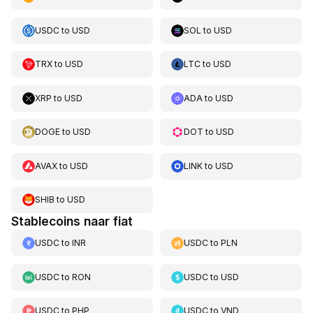
USDC
to
USD
SOL
to
USD
TRX
to
USD
LTC
to
USD
XRP
to
USD
ADA
to
USD
DOGE
to
USD
DOT
to
USD
AVAX
to
USD
LINK
to
USD
SHIB
to
USD
Stablecoins naar fiat
USDC
to
INR
USDC
to
PLN
USDC
to
RON
USDC
to
USD
USDC
to
PHP
USDC
to
VND