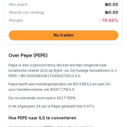
₪0.00
Was waard
₪0.00
Waarde van vandaag
-76.66
%
Wijzigen
Nu traden
Over Pepe (PEPE)
Pepe is een cryptocurrency die kan worden omgezet naar
Israëlische shekel (ILS) op Bybit-eu. De huidige wisselkoers is 1
PEPE = ₪0.000008438174400372612 ILS.
Pepe heeft een marktkapitalisatie van ₪3.55B ILS en een 24-
uurs handelsvolume van ₪297.77M ILS.
De circulerende voorraad is 421T PEPE.
In de afgelopen 24 uur is Pepe gedaald met 0.07%.
Hoe PEPE naar ILS te converteren