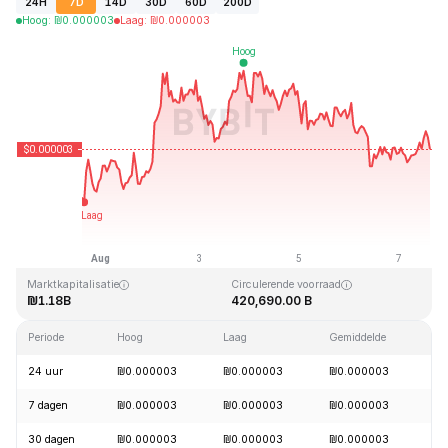
24H
7D
14D
30D
60D
200D
Hoog
:
₪
0.000003
Laag
:
₪
0.000003
Laatst bijgewerkt: 2026-08-07, 15:00 GMT+0
All-time high
All-time low
₪0.000028
₪0.000000
Marktkapitalisatie
Circulerende voorraad
₪1.18B
420,690.00 B
Periode
Hoog
Laag
Gemiddelde
Wi
24 uur
₪0.000003
₪0.000003
₪0.000003
-
7 dagen
₪0.000003
₪0.000003
₪0.000003
+
30 dagen
₪0.000003
₪0.000003
₪0.000003
+