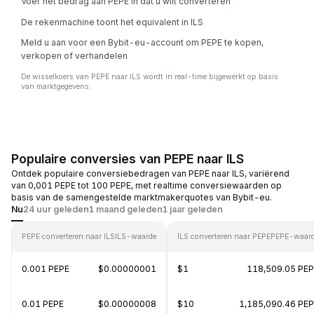
Voer het bedrag aan PEPE in dat u wilt converteren
De rekenmachine toont het equivalent in ILS
Meld u aan voor een Bybit-eu-account om PEPE te kopen,
verkopen of verhandelen
De wisselkoers van PEPE naar ILS wordt in real-time bijgewerkt op basis
van marktgegevens.
Populaire conversies van PEPE naar ILS
Ontdek populaire conversiebedragen van PEPE naar ILS, variërend
van 0,001 PEPE tot 100 PEPE, met realtime conversiewaarden op
basis van de samengestelde marktmakerquotes van Bybit-eu.
Nu
24 uur geleden
1 maand geleden
1 jaar geleden
PEPE converteren naar ILS
ILS-waarde
ILS converteren naar PEPE
PEPE-waar
0.001 PEPE
$0.00000001
$1
118,509.05 PE
0.01 PEPE
$0.00000008
$10
1,185,090.46 PE