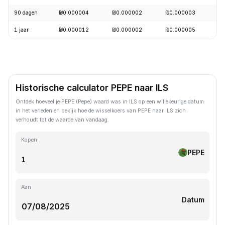
90 dagen
₪0.000004
₪0.000002
₪0.000003
-
1 jaar
₪0.000012
₪0.000002
₪0.000005
-
Historische calculator PEPE naar ILS
Ontdek hoeveel je PEPE (Pepe) waard was in ILS op een willekeurige datum
in het verleden en bekijk hoe de wisselkoers van PEPE naar ILS zich
verhoudt tot de waarde van vandaag.
Kopen
PEPE
Aan
Datum