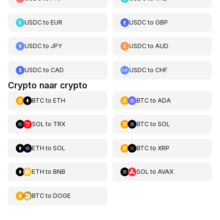
USDC
to
EUR
USDC
to
GBP
USDC
to
JPY
USDC
to
AUD
USDC
to
CAD
USDC
to
CHF
Crypto naar crypto
BTC
to
ETH
BTC
to
ADA
SOL
to
TRX
BTC
to
SOL
ETH
to
SOL
BTC
to
XRP
ETH
to
BNB
SOL
to
AVAX
BTC
to
DOGE