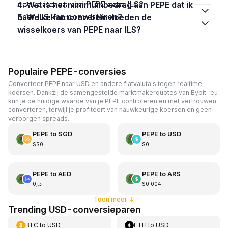
converteren van PEPE naar ILS?
4. Wat is het minimumbedrag aan PEPE dat ik
naar ILS kan converteren?
5. Welke factoren beïnvloeden de
wisselkoers van PEPE naar ILS?
Populaire PEPE-conversies
Converteer PEPE naar USD en andere fiatvaluta's tegen realtime
koersen. Dankzij de samengestelde marktmakerquotes van Bybit-eu
kun je de huidige waarde van je PEPE controleren en met vertrouwen
converteren, terwijl je profiteert van nauwkeurige koersen en geen
verborgen spreads.
PEPE
to
SGD
PEPE
to
USD
S$0
$0
PEPE
to
AED
PEPE
to
ARS
د.إ0
$0.004
Toon meer
↓
Trending USD-conversieparen
BTC
to
USD
ETH
to
USD