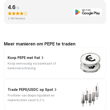
4.6
/ 5
1.4M Reviews
Meer manieren om PEPE te traden
Koop PEPE met fiat
Koop eenvoudig via bankkaart of
bankoverschrijving.
Trade PEPE/USDC op Spot
Profiteer van diepe liquiditeit en
makerkosten vanaf 0,1%.