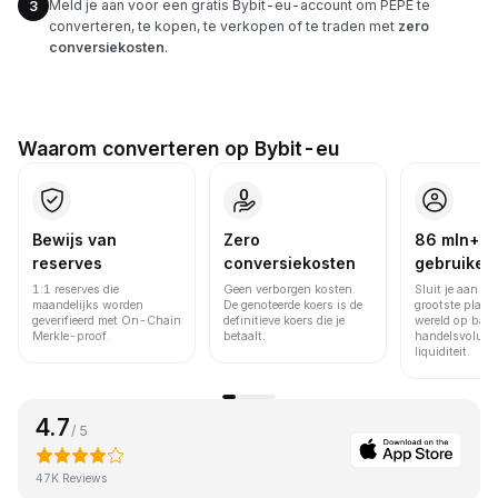
Meld je aan voor een gratis Bybit-eu-account om PEPE te
3
converteren, te kopen, te verkopen of te traden met
zero
conversiekosten
.
Waarom converteren op Bybit-eu
Bewijs van
Zero
86 mln+
reserves
conversiekosten
gebruiker
1:1 reserves die
Geen verborgen kosten.
Sluit je aan bi
maandelijks worden
De genoteerde koers is de
grootste platfo
geverifieerd met On-Chain
definitieve koers die je
wereld op basi
Merkle-proof.
betaalt.
handelsvolume
liquiditeit.
4.7
/ 5
47K Reviews