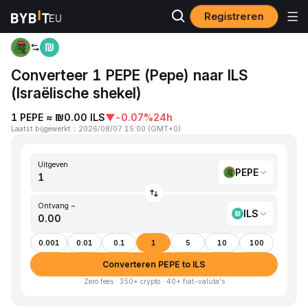
Registreren
Startpagina
PEPE to ILS
Converteer 1 PEPE (Pepe) naar ILS
(Israëlische shekel)
1 PEPE ≈ ₪0.00 ILS
▼
-0.07%
24h
Laatst bijgewerkt
：
2026/08/07 15:00
(
GMT+0
)
Uitgeven
PEPE
Ontvang ~
ILS
0.001
0.01
0.1
1
5
10
100
Converteren PEPE to ILS
Zero fees · 350+ crypto · 40+ fiat-valuta's