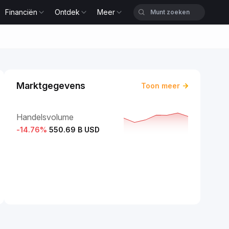
Financiën
Ontdek
Meer
Marktgegevens
Toon meer
Handelsvolume
-14.76
%
550.69 B USD