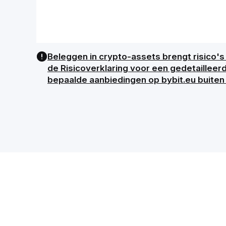
Beleggen in crypto-assets brengt risico's 
de Risicoverklaring voor een gedetailleer
bepaalde aanbiedingen op bybit.eu buiten