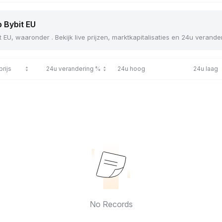
p Bybit EU
t EU, waaronder . Bekijk live prijzen, marktkapitalisaties en 24u verand
prijs
24u verandering %
24u hoog
24u laag
No Records