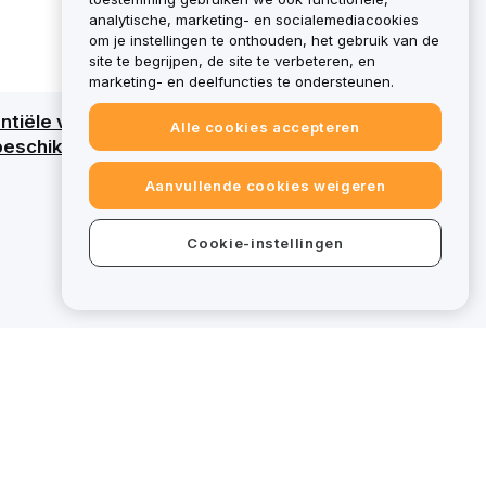
analytische, marketing- en socialemediacookies
om je instellingen te onthouden, het gebruik van de
site te begrijpen, de site te verbeteren, en
marketing- en deelfuncties te ondersteunen.
tiële verlies van al het kapitaal. Raadpleeg
Alle cookies accepteren
eschikt voor specifieke diensten, vallen
Aanvullende cookies weigeren
Cookie-instellingen