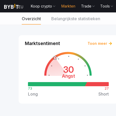
Koop crypto
Markten
Trade
Tools
Overzicht
Belangrijkste statistieken
Marktsentiment
Toon meer
30
Angst
73
27
Long
Short