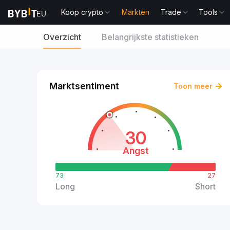
Koop crypto
Markten
Trade
Tools
Overzicht
Belangrijkste statistieken
Marktsentiment
Toon meer
30
Angst
73
27
Long
Short