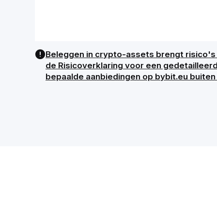
Beleggen in crypto-assets brengt risico's 
de Risicoverklaring voor een gedetailleer
bepaalde aanbiedingen op bybit.eu buiten