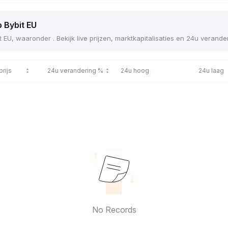
p Bybit EU
t EU, waaronder . Bekijk live prijzen, marktkapitalisaties en 24u verand
prijs
24u verandering %
24u hoog
24u laag
No Records