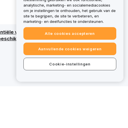
analytische, marketing- en socialemediacookies
om je instellingen te onthouden, het gebruik van de
site te begrijpen, de site te verbeteren, en
marketing- en deelfuncties te ondersteunen.
tiële verlies van al het kapitaal. Raadpleeg
Alle cookies accepteren
eschikt voor specifieke diensten, vallen
Aanvullende cookies weigeren
Cookie-instellingen