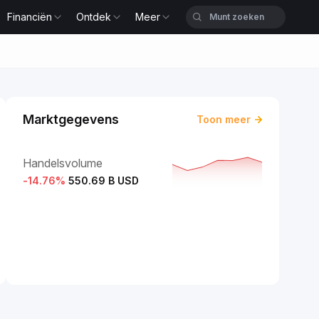
Financiën
Ontdek
Meer
Marktgegevens
Toon meer
Handelsvolume
-14.76
%
550.69 B USD