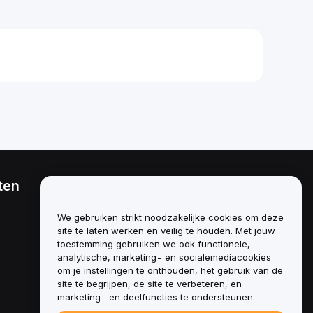
ten
Juridisch
Beleid inzake
We gebruiken strikt noodzakelijke cookies om deze
belangenverstrengeling
site te laten werken en veilig te houden. Met jouw
toestemming gebruiken we ook functionele,
Samenvatting van het beleid
analytische, marketing- en socialemediacookies
inzake bewaring en
administratie
om je instellingen te onthouden, het gebruik van de
site te begrijpen, de site te verbeteren, en
ESG-informatie
marketing- en deelfuncties te ondersteunen.