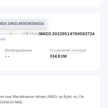
s MAD0.29631465636594034
24h Hoog
MAD
0.30229514769593724
 eth
Marktkapitalisatie
Circulerende voorraad
--
334.61M
zet naar Marokkaanse dirham (MAD) op Bybit-eu. De
36594034 MAD.