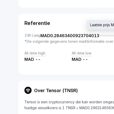
Referentie
Laatste prij
24h Laag
MAD
0.28463400923704013
*De volgende gegevens tonen marktinformatie over
All-time high
All-time low
MAD
--
MAD
--
Over Tensor (TNSR)
Tensor is een cryptocurrency die kan worden omge
huidige wisselkoers is 1 TNSR = MAD0.296314656