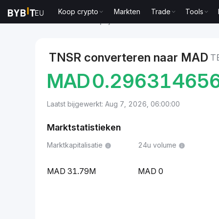
Koop crypto
Markten
Trade
Tools
Markten
Tensor-prijs TNSR
Tensor to Marokkaan
TNSR converteren naar MAD
T
MAD
0.29631465
Laatst bijgewerkt: Aug 7, 2026, 06:00:00
Marktstatistieken
Marktkapitalisatie
24u volume
31.79M
0