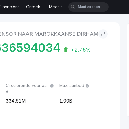
Financiën
Ontdek
Meer
se dirham
ENSOR NAAR MAROKKAANSE DIRHAM
636594034
+2.75%
Circulerende voorraa
Max. aanbod
d
334.61M
1.00B