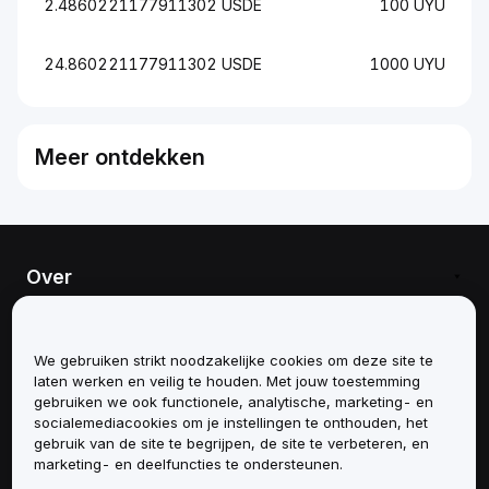
2.4860221177911302 USDE
100 UYU
24.860221177911302 USDE
1000 UYU
Meer ontdekken
Over
Diensten
We gebruiken strikt noodzakelijke cookies om deze site te
Ondersteuning
laten werken en veilig te houden. Met jouw toestemming
gebruiken we ook functionele, analytische, marketing- en
socialemediacookies om je instellingen te onthouden, het
Producten
gebruik van de site te begrijpen, de site te verbeteren, en
marketing- en deelfuncties te ondersteunen.
Juridisch