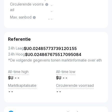
Circulerende voorra
-
ad
-
Max. aanbod
--
Referentie
24h Laag
$U
0.02485773739120155
24h Hoog
$U
0.024867675517095084
*De volgende gegevens tonen marktinformatie over eth
All-time high
All-time low
$U
--
$U
--
Marktkapitalisatie
Circulerende voorraad
--
--