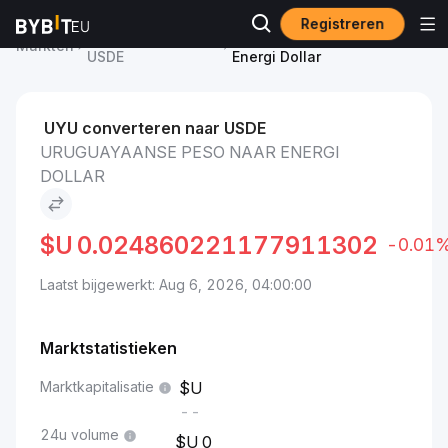
Registreren
Energi Dollar-prijs
Uruguayaanse peso to
Markten
USDE
Energi Dollar
UYU converteren naar USDE
URUGUAYAANSE PESO NAAR ENERGI
DOLLAR
$U
0.024860221177911302
-0.01
Laatst bijgewerkt: Aug 6, 2026, 04:00:00
Marktstatistieken
Marktkapitalisatie
--
24u volume
0