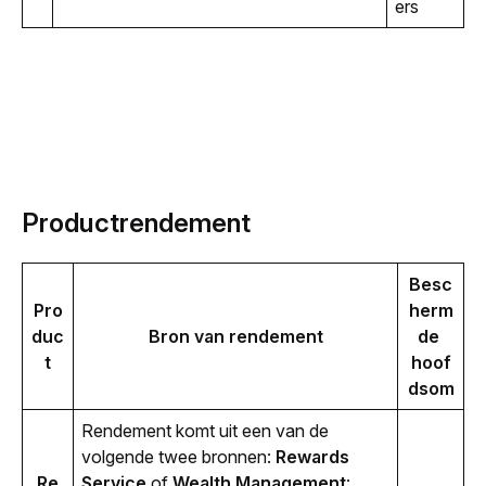
ers
Productrendement
Besc
Pro
herm
duc
Bron van rendement
de 
t
hoof
dsom
Rendement komt uit een van de 
volgende twee bronnen: 
Rewards 
Re
Service
 of 
Wealth Management
: