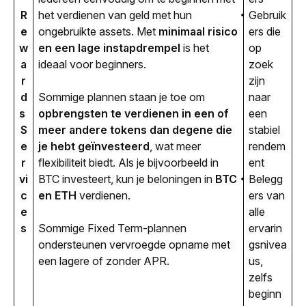
R
het verdienen van geld met hun 
Gebruik
e
ongebruikte assets. Met 
minimaal risico 
ers die
w
en een lage instapdrempel
 is het 
op
a
ideaal voor beginners.
zoek
r
zijn
d
Sommige plannen staan je toe om 
naar
s 
opbrengsten te verdienen in een of 
een
S
meer andere tokens dan degene die 
stabiel
e
je hebt geïnvesteerd
, wat meer 
rendem
r
flexibiliteit biedt. Als je bijvoorbeeld in 
ent
vi
BTC investeert, kun je beloningen in 
BTC 
Belegg
c
en ETH
 verdienen.
ers van
e
alle
s
Sommige Fixed Term-plannen 
ervarin
ondersteunen vervroegde opname met 
gsnivea
een lagere of zonder APR.
us,
zelfs
beginn