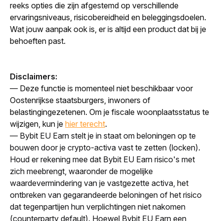
reeks opties die zijn afgestemd op verschillende 
ervaringsniveaus, risicobereidheid en beleggingsdoelen. 
Wat jouw aanpak ook is, er is altijd een product dat bij je 
behoeften past.
Disclaimers:
— 
Deze functie is momenteel niet beschikbaar voor 
Oostenrijkse staatsburgers, inwoners of 
belastingingezetenen. Om je fiscale woonplaatsstatus te 
wijzigen, kun je 
hier terecht
.
— Bybit EU Earn stelt je in staat om beloningen op te 
bouwen door je crypto-activa vast te zetten (
locken
). 
Houd er rekening mee dat Bybit EU Earn risico's met 
zich meebrengt, waaronder de mogelijke 
waardevermindering van je vastgezette activa, het 
ontbreken van gegarandeerde beloningen of het risico 
dat tegenpartijen hun verplichtingen niet nakomen 
(
counterparty default
). Hoewel Bybit EU Earn een 