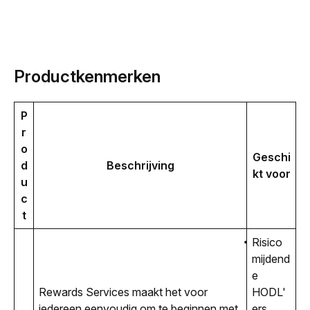
Productkenmerken
P
r
o
Geschi
d
Beschrijving
kt voor
u
c
t
Risico
mijdend
e
Rewards Services maakt het voor 
HODL'
iedereen eenvoudig om te beginnen met 
ers