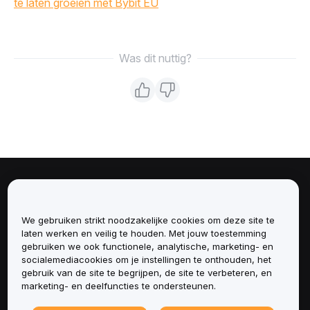
te laten groeien met Bybit EU
Was dit nuttig?
Over
We gebruiken strikt noodzakelijke cookies om deze site te
Diensten
laten werken en veilig te houden. Met jouw toestemming
gebruiken we ook functionele, analytische, marketing- en
Ondersteuning
socialemediacookies om je instellingen te onthouden, het
gebruik van de site te begrijpen, de site te verbeteren, en
marketing- en deelfuncties te ondersteunen.
Producten