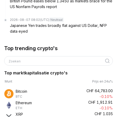
British Pound eases below 1.3450 as markets brace for the
US Nonfarm Payrolls report
2026-08-07 08:02
(UTC)
Neutraal
Japanese Yen trades broadly flat against US Dollar, NFP
data eyed
Top trending crypto's
Zoeken
Top marktkapitalisatie crypto's
Munt
Prijs en 24u%
CHF
64,783.00
Bitcoin
-0.10%
BTC
CHF
1,912.91
Ethereum
-0.10%
ETH
CHF
1.035
XRP