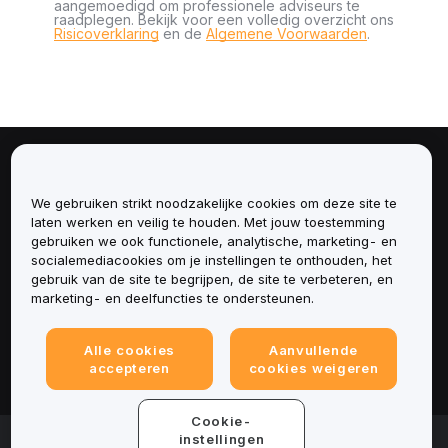
aangemoedigd om professionele adviseurs te
raadplegen. Bekijk voor een volledig overzicht ons
Risicoverklaring
en de
Algemene Voorwaarden
.
Over
We gebruiken strikt noodzakelijke cookies om deze site te
Diensten
laten werken en veilig te houden. Met jouw toestemming
gebruiken we ook functionele, analytische, marketing- en
socialemediacookies om je instellingen te onthouden, het
Ondersteuning
gebruik van de site te begrijpen, de site te verbeteren, en
marketing- en deelfuncties te ondersteunen.
Producten
Alle cookies
Aanvullende
Juridisch
accepteren
cookies weigeren
Cookie-
© 2025-2026 Bybit.eu. Alle rechten voorbehouden.
instellingen