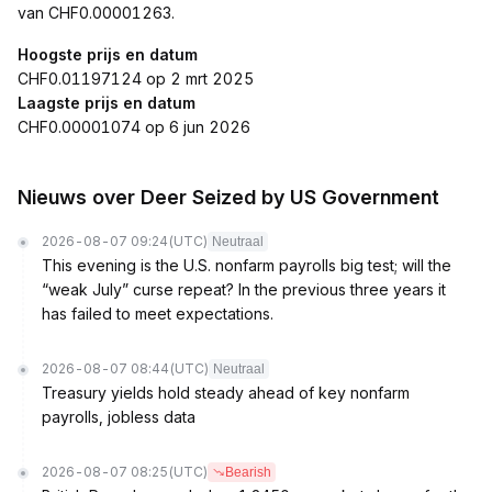
van CHF0.00001263.
Hoogste prijs en datum
CHF0.01197124 op 2 mrt 2025
Laagste prijs en datum
CHF0.00001074 op 6 jun 2026
Nieuws over Deer Seized by US Government
2026-08-07 09:24
(UTC)
Neutraal
This evening is the U.S. nonfarm payrolls big test; will the
“weak July” curse repeat? In the previous three years it
has failed to meet expectations.
2026-08-07 08:44
(UTC)
Neutraal
Treasury yields hold steady ahead of key nonfarm
payrolls, jobless data
2026-08-07 08:25
(UTC)
Bearish