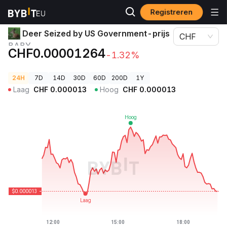
Registreren
Cryptoprijzen
Deer Seized by US Government-prijs BABY
Deer Seized by US Government-prijs
CHF
BABY
CHF0.00001264
-1.32%
24H
7D
14D
30D
60D
200D
1Y
Laag
CHF
0.000013
Hoog
CHF
0.000013