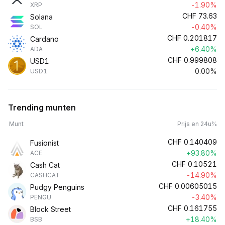
-1.90%
XRP
CHF
73.63
Solana
-0.40%
SOL
CHF
0.201817
Cardano
+6.40%
ADA
CHF
0.999808
USD1
0.00%
USD1
Trending munten
Munt
Prijs en 24u%
CHF
0.140409
Fusionist
+93.80%
ACE
CHF
0.10521
Cash Cat
-14.90%
CASHCAT
CHF
0.00605015
Pudgy Penguins
-3.40%
PENGU
CHF
0.161755
Block Street
+18.40%
BSB