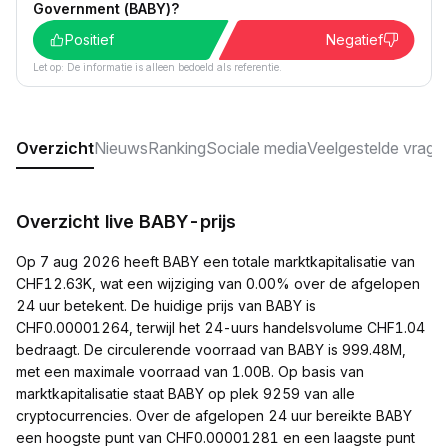
Government (BABY)?
Positief
Negatief
Let op: De informatie is alleen bedoeld als referentie.
Overzicht
Nieuws
Ranking
Sociale media
Veelgestelde vrage
Overzicht live BABY-prijs
Op 7 aug 2026 heeft BABY een totale marktkapitalisatie van
CHF12.63K, wat een wijziging van 0.00% over de afgelopen
24 uur betekent. De huidige prijs van BABY is
CHF0.00001264, terwijl het 24-uurs handelsvolume CHF1.04
bedraagt. De circulerende voorraad van BABY is 999.48M,
met een maximale voorraad van 1.00B. Op basis van
marktkapitalisatie staat BABY op plek 9259 van alle
cryptocurrencies. Over de afgelopen 24 uur bereikte BABY
een hoogste punt van CHF0.00001281 en een laagste punt