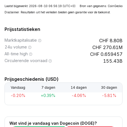
Laatst bijgewerkt: 2026-08-10 06:56:19
(UTC+0)
Bron van gegevens: CoinGecko
Disclaimer: Resultaten uit het verleden bieden geen garantie voor de toekomst.
Prijsstatistieken
Marktkapitalisatie
8.80B
24u volume
270.61M
All-time high
0.659457
Circulerende voorraad
155.43B
Prijsgeschiedenis (USD)
Vandaag
7 dagen
14 dagen
30 dagen
-0.20%
+0.39%
-4.06%
-5.81%
Wat vind je vandaag van Dogecoin (DOGE)?