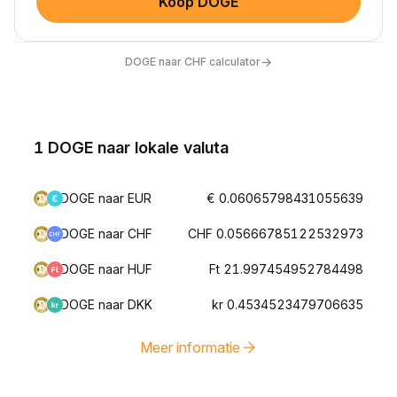
Koop DOGE
→
DOGE naar CHF calculator
1 DOGE naar lokale valuta
DOGE naar EUR
€ 0.06065798431055639
DOGE naar CHF
CHF 0.05666785122532973
DOGE naar HUF
Ft 21.997454952784498
DOGE naar DKK
kr 0.4534523479706635
Meer informatie