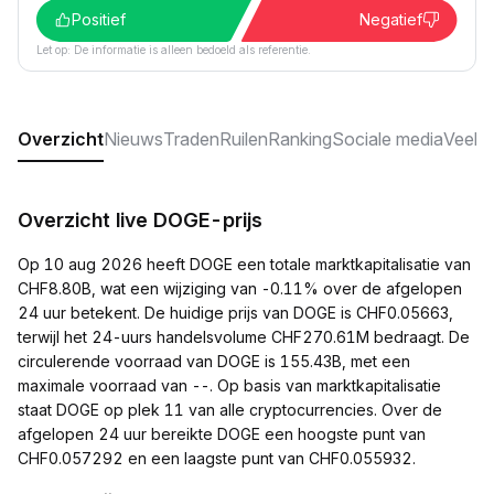
Positief
Negatief
Let op: De informatie is alleen bedoeld als referentie.
Overzicht
Nieuws
Traden
Ruilen
Ranking
Sociale media
Veelg
Overzicht live DOGE-prijs
Op 10 aug 2026 heeft DOGE een totale marktkapitalisatie van
CHF8.80B, wat een wijziging van -0.11% over de afgelopen
24 uur betekent. De huidige prijs van DOGE is CHF0.05663,
terwijl het 24-uurs handelsvolume CHF270.61M bedraagt. De
circulerende voorraad van DOGE is 155.43B, met een
maximale voorraad van --. Op basis van marktkapitalisatie
staat DOGE op plek 11 van alle cryptocurrencies. Over de
afgelopen 24 uur bereikte DOGE een hoogste punt van
CHF0.057292 en een laagste punt van CHF0.055932.