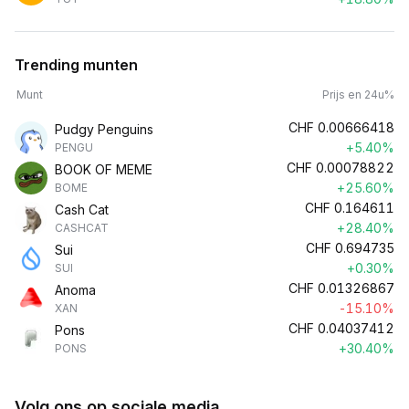
Trending munten
Munt
Prijs en 24u%
CHF
0.00666418
Pudgy Penguins
+5.40%
PENGU
CHF
0.00078822
BOOK OF MEME
+25.60%
BOME
CHF
0.164611
Cash Cat
+28.40%
CASHCAT
CHF
0.694735
Sui
+0.30%
SUI
CHF
0.01326867
Anoma
-15.10%
XAN
CHF
0.04037412
Pons
+30.40%
PONS
Volg ons op sociale media