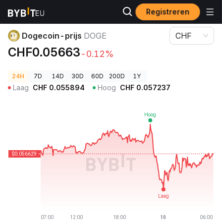
Registreren
Cryptoprijzen
Dogecoin-prijs DOGE
Dogecoin-prijs
DOGE
CHF
CHF0.05663
-0.12%
24H
7D
14D
30D
60D
200D
1Y
Laag
CHF
0.055894
Hoog
CHF
0.057237