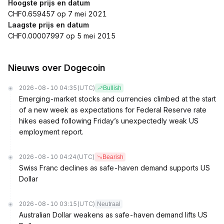
Hoogste prijs en datum
CHF0.659457 op 7 mei 2021
Laagste prijs en datum
CHF0.00007997 op 5 mei 2015
Nieuws over Dogecoin
2026-08-10 04:35
(UTC)
Bullish
Emerging-market stocks and currencies climbed at the start
of a new week as expectations for Federal Reserve rate
hikes eased following Friday’s unexpectedly weak US
employment report.
2026-08-10 04:24
(UTC)
Bearish
Swiss Franc declines as safe-haven demand supports US
Dollar
2026-08-10 03:15
(UTC)
Neutraal
Australian Dollar weakens as safe-haven demand lifts US