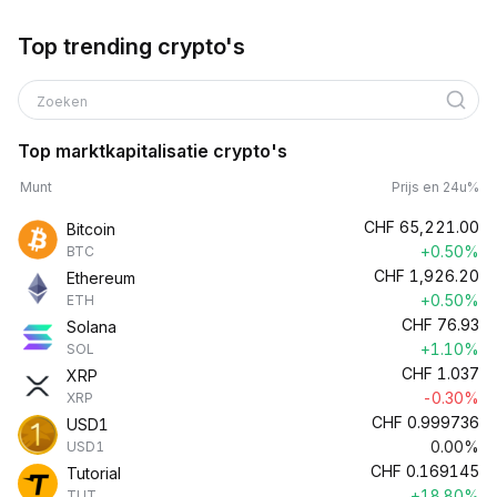
Top trending crypto's
Zoeken
Top marktkapitalisatie crypto's
Munt
Prijs en 24u%
CHF
65,221.00
Bitcoin
+0.50%
BTC
CHF
1,926.20
Ethereum
+0.50%
ETH
CHF
76.93
Solana
+1.10%
SOL
CHF
1.037
XRP
-0.30%
XRP
CHF
0.999736
USD1
0.00%
USD1
CHF
0.169145
Tutorial
+18.80%
TUT