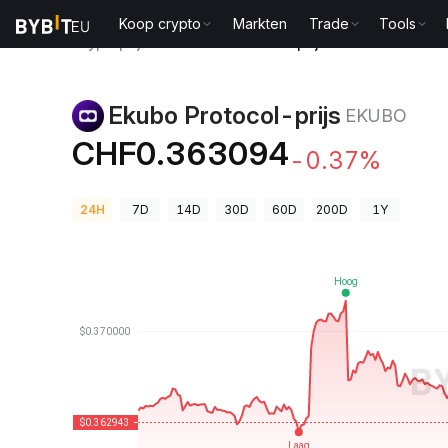
Koop crypto
Markten
Trade
Tools
Cryptoprijzen
Ekubo Protocol-prijs EKUBO
Ekubo Protocol-prijs
EKUBO
CHF0.363094
-0.37%
24H
7D
14D
30D
60D
200D
1Y