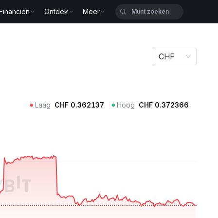
Financiën
Ontdek
Meer
CHF
Laag
CHF
0.362137
Hoog
CHF
0.372366