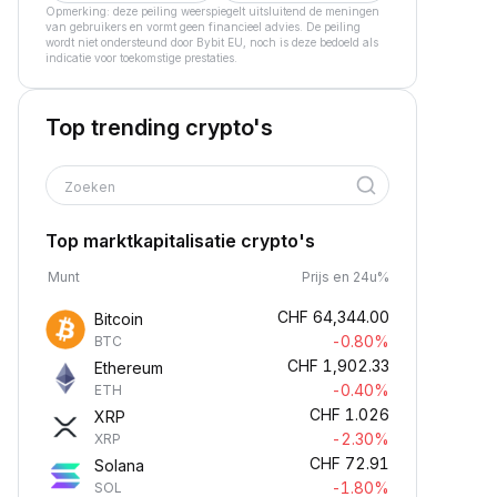
Opmerking: deze peiling weerspiegelt uitsluitend de meningen
van gebruikers en vormt geen financieel advies. De peiling
wordt niet ondersteund door Bybit EU, noch is deze bedoeld als
indicatie voor toekomstige prestaties.
Top trending crypto's
Zoeken
Top marktkapitalisatie crypto's
Munt
Prijs en 24u%
CHF
64,344.00
Bitcoin
-0.80%
BTC
CHF
1,902.33
Ethereum
-0.40%
ETH
CHF
1.026
XRP
-2.30%
XRP
CHF
72.91
Solana
-1.80%
SOL