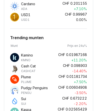
CHF
0.201155
Cardano
+7.10%
ADA
CHF
0.99967
USD1
0.00%
USD1
Trending munten
Munt
Prijs en 24u%
CHF
0.01987168
Kamino
+11.20%
KMNO
CHF
0.098903
Cash Cat
-14.40%
CASHCAT
CHF
0.01181734
Plume
+7.50%
PLUME
CHF
0.00604908
Pudgy Penguins
-3.50%
PENGU
CHF
0.673222
Sui
-2.20%
SUI
CHF
0.02565429
Kaspa