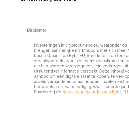
Disclaimer
Investeringen in cryptocurrencies, waaronder de 
brengen aanzienlijke marktrisico's met zich mee. A
beschikbaar is op Bybit EU, kan deze in de toeko
verantwoordelijk voor de eventuele uitkomsten va
die hier worden weergegeven, zijn verkregen u
uitsluitend ter informatie verstrekt. Deze inhoud 
aanbod om een digitale asset te kopen, te verkop
assets verhandelen of aanhouden, moeten ze hun f
beoordelen en, waar nodig, gekwalificeerde jurid
Raadpleeg de
Servicevoorwaarden van Bybit EU