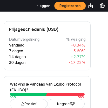
Registreren
Inloggen
Prijsgeschiedenis (USD)
Datumvergelijking
% wijziging
Vandaag
-0.84%
7 dagen
-5.60%
14 dagen
+2.77%
30 dagen
-17.22%
Wat vind je vandaag van Ekubo Protocol
(EKUBO)?
50
%
50
%
Positief
Negatief