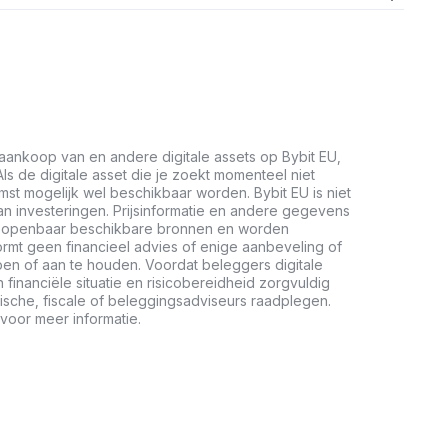
aankoop van en andere digitale assets op Bybit EU,
ls de digitale asset die je zoekt momenteel niet
mst mogelijk wel beschikbaar worden. Bybit EU is niet
n investeringen. Prijsinformatie en andere gegevens
it openbaar beschikbare bronnen en worden
vormt geen financieel advies of enige aanbeveling of
en of aan te houden. Voordat beleggers digitale
inanciële situatie en risicobereidheid zorgvuldig
ische, fiscale of beleggingsadviseurs raadplegen.
voor meer informatie.