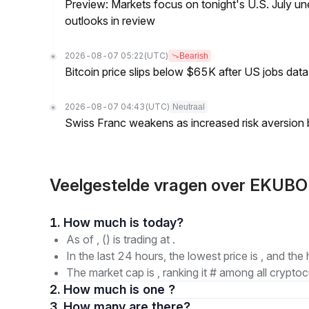
Preview: Markets focus on tonight's U.S. July un
outlooks in review
2026-08-07 05:22
(UTC)
Bearish
Bitcoin price slips below $65K after US jobs data
2026-08-07 04:43
(UTC)
Neutraal
Swiss Franc weakens as increased risk aversion
Veelgestelde vragen over EKUBO
1. How much is today?
As of , () is trading at .
In the last 24 hours, the lowest price is , and the 
The market cap is , ranking it # among all cryptoc
2. How much is one ?
3. How many are there?