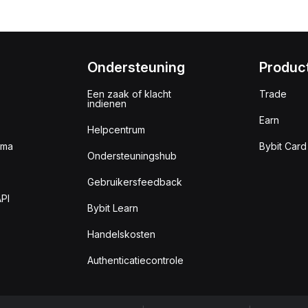
Ondersteuning
Produc
Een zaak of klacht
Trade
indienen
Earn
Helpcentrum
mma
Bybit Card
Ondersteuningshub
Gebruikersfeedback
PI
Bybit Learn
Handelskosten
Authenticatiecontrole