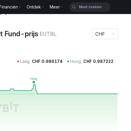
Financiën
Ontdek
Meer
prijs EUTBL
t Fund-prijs
EUTBL
CHF
Laag
CHF
0.986174
Hoog
CHF
0.987222