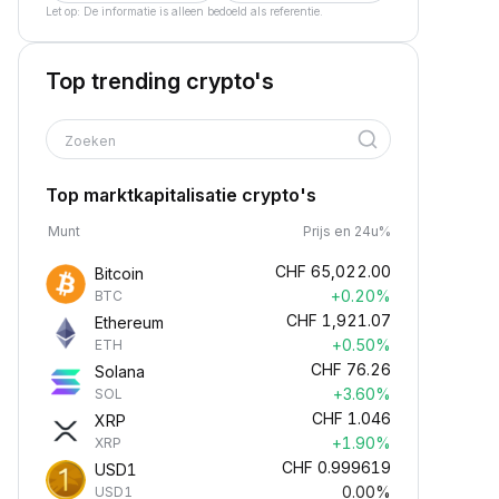
Let op: De informatie is alleen bedoeld als referentie.
Top trending crypto's
Zoeken
Top marktkapitalisatie crypto's
Munt
Prijs en 24u%
CHF
65,022.00
Bitcoin
+0.20%
BTC
CHF
1,921.07
Ethereum
+0.50%
ETH
CHF
76.26
Solana
+3.60%
SOL
CHF
1.046
XRP
+1.90%
XRP
CHF
0.999619
USD1
0.00%
USD1