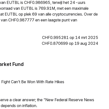
s van EUTBL is CHF0.986965, terwijl het 24-uurs
oorraad van EUTBL is 769.91M, met een maximale
aat EUTBL op plek 69 van alle cryptocurrencies. Over de
t van CHF0.987777 en een laagste punt van
CHF0.995281 op 14 mrt 2025
CHF0.870699 op 19 aug 2024
arket Fund
 Fight Can’t Be Won With Rate Hikes
Reserve a clear answer; the “New Federal Reserve News
 depends on inflation.