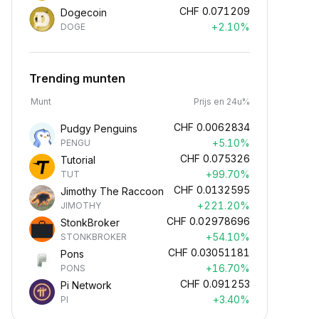
CHF
0.071209
Dogecoin
+2.10%
DOGE
Trending munten
Munt
Prijs en 24u%
CHF
0.0062834
Pudgy Penguins
+5.10%
PENGU
CHF
0.075326
Tutorial
+99.70%
TUT
CHF
0.0132595
Jimothy The Raccoon
+221.20%
JIMOTHY
CHF
0.02978696
StonkBroker
+54.10%
STONKBROKER
CHF
0.03051181
Pons
+16.70%
PONS
CHF
0.091253
Pi Network
+3.40%
PI