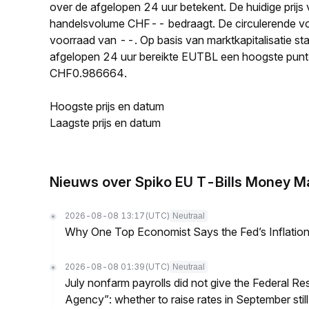
over de afgelopen 24 uur betekent. De huidige prij
handelsvolume CHF-- bedraagt. De circulerende v
voorraad van --. Op basis van marktkapitalisatie st
afgelopen 24 uur bereikte EUTBL een hoogste pun
CHF0.986664.
Hoogste prijs en datum
Laagste prijs en datum
Nieuws over Spiko EU T-Bills Money M
2026-08-08 13:17
(UTC)
Neutraal
Why One Top Economist Says the Fed’s Inflation
2026-08-08 01:39
(UTC)
Neutraal
July nonfarm payrolls did not give the Federal 
Agency”: whether to raise rates in September still