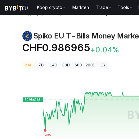
Koop crypto
Markten
Trade
Tools
Cryptoprijzen
Spiko EU T-Bills Money Market Fund-
Spiko EU T-Bills Money Marke
CHF0.986965
+0.04%
24H
7D
14D
30D
60D
200D
1Y