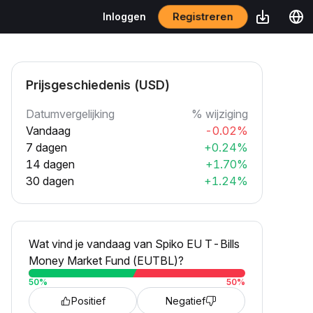
Registreren
Inloggen
Prijsgeschiedenis (USD)
Datumvergelijking
% wijziging
Vandaag
-0.02%
7 dagen
+0.24%
14 dagen
+1.70%
30 dagen
+1.24%
Wat vind je vandaag van Spiko EU T-Bills
Money Market Fund (EUTBL)?
50
%
50
%
Positief
Negatief