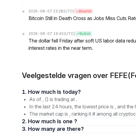
2026-08-07 23:28
(UTC)
Bearish
Bitcoin Still in Death Cross as Jobs Miss Cuts R
2026-08-07 19:45
(UTC)
Bullish
The dollar fell Friday after soft US labor data re
interest rates in the near term.
Veelgestelde vragen over FEFE(F
1. How much is today?
As of , () is trading at .
In the last 24 hours, the lowest price is , and the 
The market cap is , ranking it # among all cryptoc
2. How much is one ?
3. How many are there?