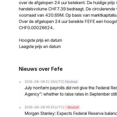
over de afgelopen 24 uur betekent. De huidige prij
handelsvolume CHF7.39 bedraagt. De circulerende
voorraad van 420.69M. Op basis van marktkapitalisa
Over de afgelopen 24 uur bereikte FEFE een hoogs
CHF0.00028624.
Hoogste prijs en datum
Laagste prijs en datum
Nieuws over Fefe
2026-08-08 01:39
(UTC)
Neutraal
July nonfarm payrolls did not give the Federal 
Agency”: whether to raise rates in September still
2026-08-08 00:25
(UTC)
Bearish
Morgan Stanley: Expects Federal Reserve balance 