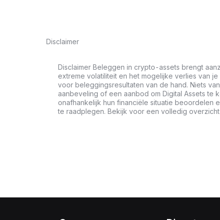
Disclaimer
Disclaimer Beleggen in crypto-assets brengt aanz
extreme volatiliteit en het mogelijke verlies van je
voor beleggingsresultaten van de hand. Niets van 
aanbeveling of een aanbod om Digital Assets te 
onafhankelijk hun financiële situatie beoordele
te raadplegen. Bekijk voor een volledig overzich