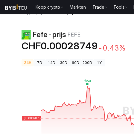
Koop crypto
Markten
Trade
Tools
Cryptoprijzen
Fefe-prijs FEFE
Fefe-prijs
FEFE
CHF0.00028749
-0.43%
24H
7D
14D
30D
60D
200D
1Y