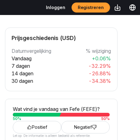
Registreren
Inloggen
Prijsgeschiedenis (USD)
Datumvergelijking
% wijziging
Vandaag
+0.06%
7 dagen
-32.29%
14 dagen
-26.88%
30 dagen
-34.38%
Wat vind je vandaag van Fefe (FEFE)?
50
%
50
%
Positief
Negatief
Let op: De informatie is alleen bedoeld als referentie.