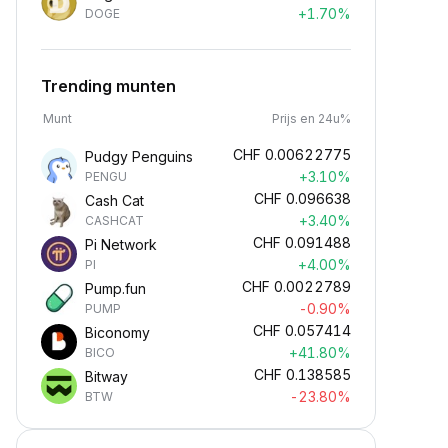
+1.70%
DOGE
Trending munten
Munt
Prijs en 24u%
CHF
0.00622775
Pudgy Penguins
+3.10%
PENGU
CHF
0.096638
Cash Cat
+3.40%
CASHCAT
CHF
0.091488
Pi Network
+4.00%
PI
CHF
0.0022789
Pump.fun
-0.90%
PUMP
CHF
0.057414
Biconomy
+41.80%
BICO
CHF
0.138585
Bitway
-23.80%
BTW