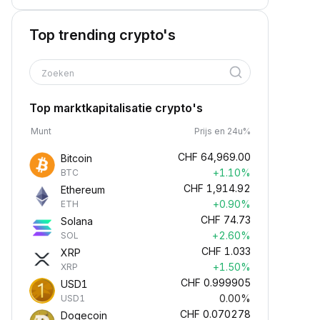
Top trending crypto's
Zoeken
Top marktkapitalisatie crypto's
Munt
Prijs en 24u%
CHF
64,969.00
Bitcoin
+1.10%
BTC
CHF
1,914.92
Ethereum
+0.90%
ETH
CHF
74.73
Solana
+2.60%
SOL
CHF
1.033
XRP
+1.50%
XRP
CHF
0.999905
USD1
0.00%
USD1
CHF
0.070278
Dogecoin